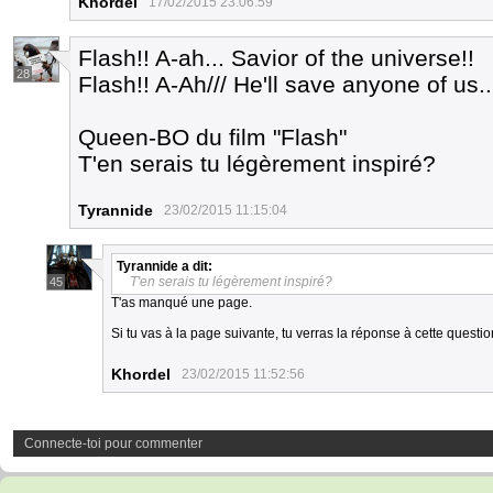
Khordel
17/02/2015 23:06:59
Flash!! A-ah... Savior of the universe!!
28
Flash!! A-Ah/// He'll save anyone of us..
Queen-BO du film "Flash"
T'en serais tu légèrement inspiré?
Tyrannide
23/02/2015 11:15:04
Tyrannide
a dit:
T'en serais tu légèrement inspiré?
45
T'as manqué une page.
Si tu vas à la page suivante, tu verras la réponse à cette questio
Khordel
23/02/2015 11:52:56
Connecte-toi pour commenter