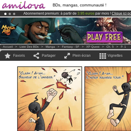
BDs, mangas, communauté !
Abonnement premium: à partir de
3.95 euros
par mois !
Clique ici p
Le
Kickstarter Amilova est désormais lancé
!.
Déjà 100000
membres
et 1000
BDs & Mangas
!
Accueil
>
Liste Des BDs
>
Manga
>
Fantasy - SF
>
XP Quest
>
Ch. 5
>
P. 1
Favoris
Partager
Plein écran
Vignettes