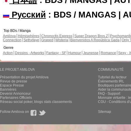
Русский
: BDS / MANGAS | 
Top BDs / Manga
Amilova
Hémisphères
Chronoctis Express
Super Dragon Bros Z
Psychomant
Connection
Sethxfaye
Graped
Wisteria
Bienvenidos A República Gada
Only 
Genre
Action
Dessins - Artworks
Fantasy - SF
Humour
Jeunesse
Romance
Sexy - 
LE PROJET AMILOVA
COMMUNAUTÉ
Présentation du projet Amilova
Tutoriel du lecteur
Revue de presse
Évènements IRL
Espace Presse
Boutiques partenair
Bannières
Aider la communauté 
Devenir Annonceur
FAQ - Support
Partenaires Officiels
Monnaie virtuelle : l
Réseau social poker, blogs stats classements
CGU - Conditions d'ut
Follow Amilova on
Sitemap