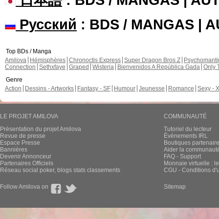
Русский
: BDS / MANGAS | 
Top BDs / Manga
Amilova
Hémisphères
Chronoctis Express
Super Dragon Bros Z
Psychomant
Connection
Sethxfaye
Graped
Wisteria
Bienvenidos A República Gada
Only 
Genre
Action
Dessins - Artworks
Fantasy - SF
Humour
Jeunesse
Romance
Sexy - 
LE PROJET AMILOVA
COMMUNAUTÉ
Présentation du projet Amilova
Tutoriel du lecteur
Revue de presse
Évènements IRL
Espace Presse
Boutiques partenair
Bannières
Aider la communauté 
Devenir Annonceur
FAQ - Support
Partenaires Officiels
Monnaie virtuelle : l
Réseau social poker, blogs stats classements
CGU - Conditions d'ut
Follow Amilova on
Sitemap