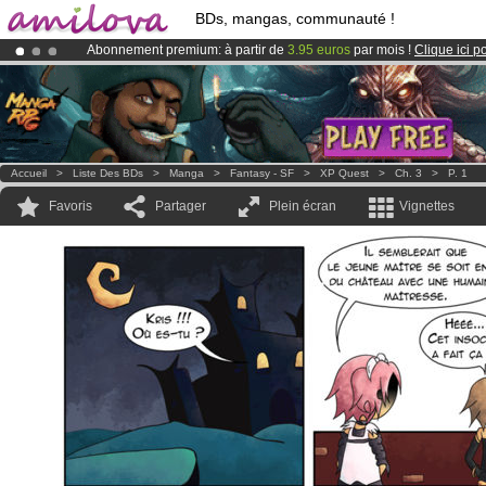
BDs, mangas, communauté !
Abonnement premium: à partir de
3.95 euros
par mois !
Clique ici p
Déjà 100000
membres
et 1000
BDs & Mangas
!
Le
Kickstarter Amilova est désormais lancé
!.
Accueil
>
Liste Des BDs
>
Manga
>
Fantasy - SF
>
XP Quest
>
Ch. 3
>
P. 1
Favoris
Partager
Plein écran
Vignettes