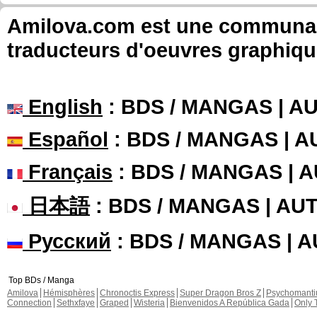
Amilova.com est une communauté
traducteurs d'oeuvres graphiqu
English
: BDS / MANGAS | 
Español
: BDS / MANGAS | 
Français
: BDS / MANGAS | 
日本語
: BDS / MANGAS | A
Русский
: BDS / MANGAS | 
Top BDs / Manga
Amilova
Hémisphères
Chronoctis Express
Super Dragon Bros Z
Psychomant
Connection
Sethxfaye
Graped
Wisteria
Bienvenidos A República Gada
Only 