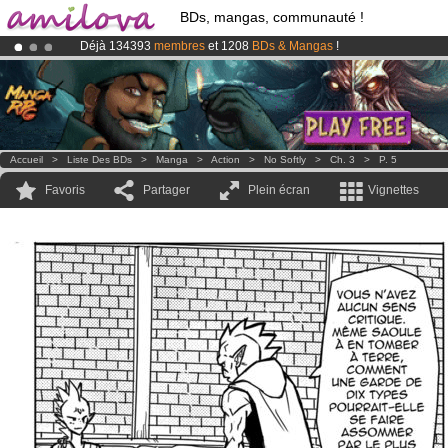
BDs, mangas, communauté !
Déjà 134393
membres
et 1208
BDs & Mangas
!
Abonnement premium: à partir de
3.95 euros
par mois !
Clique ici p
Le
Kickstarter Amilova est désormais lancé
!.
Accueil
>
Liste Des BDs
>
Manga
>
Action
>
No Softly
>
Ch. 3
>
P. 5
Favoris
Partager
Plein écran
Vignettes