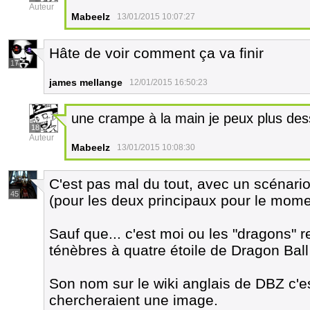
Auteur
Mabeelz
13/01/2015 10:07:27
Hâte de voir comment ça va finir
17
james mellange
12/01/2015 16:50:23
une crampe à la main je peux plus dessin
18
Auteur
Mabeelz
13/01/2015 10:08:30
C'est pas mal du tout, avec un scénari
45
(pour les deux principaux pour le momen
Sauf que... c'est moi ou les "dragons"
ténèbres à quatre étoile de Dragon Bal
Son nom sur le wiki anglais de DBZ c'e
chercheraient une image.