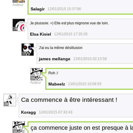
32
Auteur
Salagir
12/01/2015 15:37:06
Je plussoie. =) Elle est plus mignone vue de loin.
28
Elsa Kisiel
12/01/2015 17:35:35
J'ai eu la même désillusion
17
james mellange
13/01/2015 02:15:56
Roh :/
18
Auteur
Mabeelz
13/01/2015 10:06:55
Ca commence à être intéressant !
28
Koragg
12/01/2015 07:32:43
ça commence juste on est presque à 
18