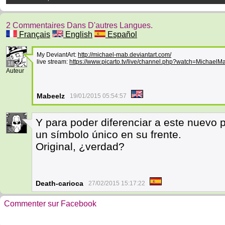
2 Commentaires Dans D'autres Langues.
Français
English
Español
My DeviantArt:
http://michael-mab.deviantart.com/
live stream:
https://www.picarto.tv/live/channel.php?watch=MichaelM
18
Auteur
Mabeelz
19/01/2015 05:54:57
Y para poder diferenciar a este nuevo
30
un símbolo único en su frente.
Original, ¿verdad?
Death-carioca
27/02/2015 15:17:22
Commenter sur Facebook