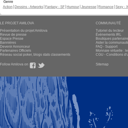
Genre
Action
Dessins - Artworks
Fantasy - SF
Humour
Jeunesse
Romance
Sexy - 
LE PROJET AMILOVA
COMMUNAUTÉ
Présentation du projet Amilova
Tutoriel du lecteur
Revue de presse
Évènements IRL
Espace Presse
Boutiques partenair
Bannières
Aider la communauté 
Devenir Annonceur
FAQ - Support
Partenaires Officiels
Monnaie virtuelle : l
Réseau social poker, blogs stats classements
CGU - Conditions d'ut
Follow Amilova on
Sitemap