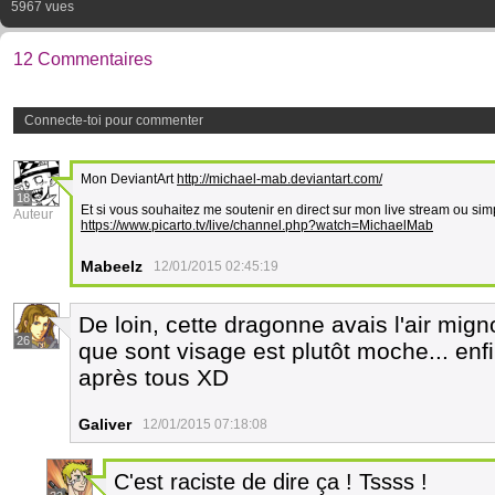
5967 vues
12 Commentaires
Connecte-toi pour commenter
Mon DeviantArt
http://michael-mab.deviantart.com/
18
Et si vous souhaitez me soutenir en direct sur mon live stream ou si
Auteur
https://www.picarto.tv/live/channel.php?watch=MichaelMab
Mabeelz
12/01/2015 02:45:19
De loin, cette dragonne avais l'air mig
26
que sont visage est plutôt moche... enfi
après tous XD
Galiver
12/01/2015 07:18:08
C'est raciste de dire ça ! Tssss !