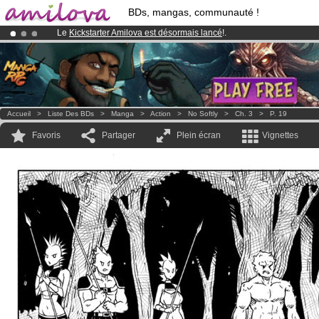
BDs, mangas, communauté !
Le
Kickstarter Amilova est désormais lancé
!.
Abonnement premium: à partir de
3.95 euros
par mois !
Clique ici p
Déjà 100000
membres
et 1000
BDs & Mangas
!
Accueil
>
Liste Des BDs
>
Manga
>
Action
>
No Softly
>
Ch. 3
>
P. 19
Favoris
Partager
Plein écran
Vignettes