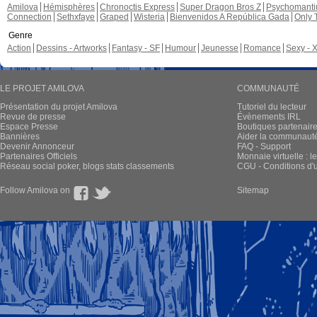
Amilova
Hémisphères
Chronoctis Express
Super Dragon Bros Z
Psychomant
Connection
Sethxfaye
Graped
Wisteria
Bienvenidos A República Gada
Only 
Genre
Action
Dessins - Artworks
Fantasy - SF
Humour
Jeunesse
Romance
Sexy - 
LE PROJET AMILOVA
COMMUNAUTÉ
Présentation du projet Amilova
Tutoriel du lecteur
Revue de presse
Évènements IRL
Espace Presse
Boutiques partenair
Bannières
Aider la communauté 
Devenir Annonceur
FAQ - Support
Partenaires Officiels
Monnaie virtuelle : l
Réseau social poker, blogs stats classements
CGU - Conditions d'ut
Follow Amilova on
Sitemap