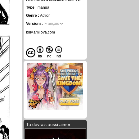
Type :
manga
Genre :
Action
Versions:
Français
billy.amilova.com
by
nc
nd
Tu devrais aussi aimer