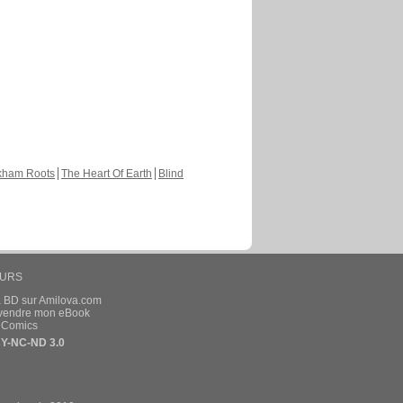
kham Roots
The Heart Of Earth
Blind
EURS
a BD sur Amilova.com
t vendre mon eBook
e Comics
Y-NC-ND 3.0