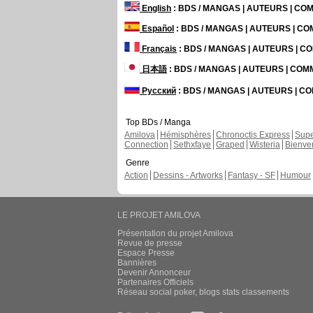
English
: BDS / MANGAS | AUTEURS | C
Español
: BDS / MANGAS | AUTEURS | C
Français
: BDS / MANGAS | AUTEURS | 
日本語
: BDS / MANGAS | AUTEURS | CO
Русский
: BDS / MANGAS | AUTEURS | 
Top BDs / Manga
Amilova
Hémisphères
Chronoctis Express
Supe
Connection
Sethxfaye
Graped
Wisteria
Bienve
Genre
Action
Dessins - Artworks
Fantasy - SF
Humour
LE PROJET AMILOVA
Présentation du projet Amilova
Revue de presse
Espace Presse
Bannières
Devenir Annonceur
Partenaires Officiels
Réseau social poker, blogs stats classements