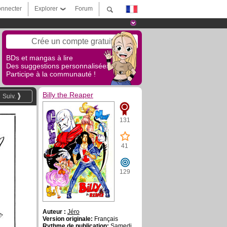
nnecter
Explorer
Forum
Crée un compte gratuit
BDs et mangas à lire
Des suggestions personnalisées !
Participe à la communauté !
Billy the Reaper
Suiv.
131
41
129
Auteur :
Jéro
Version originale:
Français
Rythme de publication:
Samedi