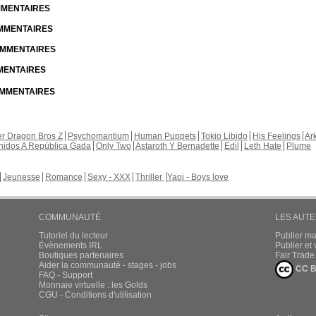
OMMENTAIRES
OMMENTAIRES
COMMENTAIRES
MMENTAIRES
COMMENTAIRES
r Dragon Bros Z
Psychomantium
Human Puppets
Tokio Libido
His Feelings
Ar
nidos A República Gada
Only Two
Astaroth Y Bernadette
Edil
Leth Hate
Plume
Jeunesse
Romance
Sexy - XXX
Thriller
Yaoi - Boys love
COMMUNAUTÉ
LES AUT
Tutoriel du lecteur
Publier m
Évènements IRL
Publier e
Boutiques partenaires
Fair Trad
Aider la communauté - stages - jobs
CC B
FAQ - Support
Monnaie virtuelle : les Golds
CGU - Conditions d'utilisation