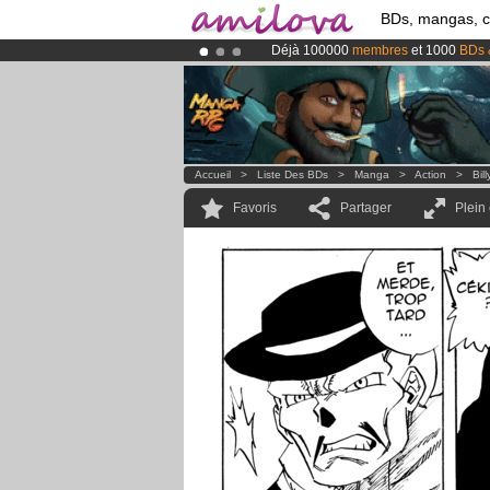
BDs, mangas, 
Déjà 100000
membres
et 1000
BDs 
Abonnement premium: à partir de
3.
Le
Kickstarter Amilova est désormais
Accueil
>
Liste Des BDs
>
Manga
>
Action
>
Bil
Favoris
Partager
Plein