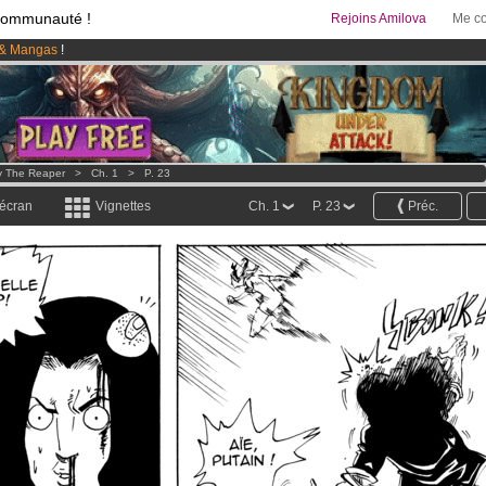
communauté !
Rejoins Amilova
Me co
& Mangas
!
95 euros
par mois !
Clique ici pour t'abonner
 lancé
!.
ly The Reaper
>
Ch. 1
>
P. 23
 écran
Vignettes
Ch. 1
P. 23
Préc.