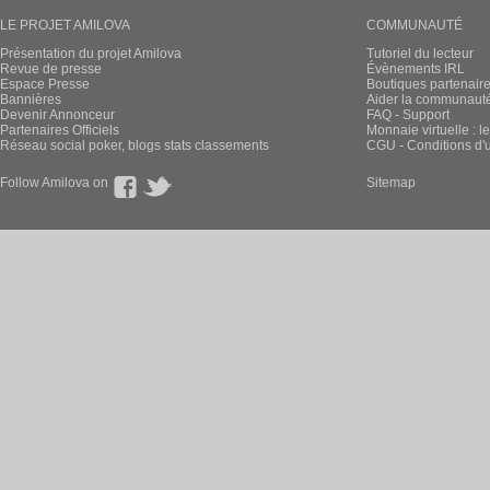
LE PROJET AMILOVA
COMMUNAUTÉ
Présentation du projet Amilova
Tutoriel du lecteur
Revue de presse
Évènements IRL
Espace Presse
Boutiques partenair
Bannières
Aider la communauté 
Devenir Annonceur
FAQ - Support
Partenaires Officiels
Monnaie virtuelle : l
Réseau social poker, blogs stats classements
CGU - Conditions d'ut
Follow Amilova on
Sitemap