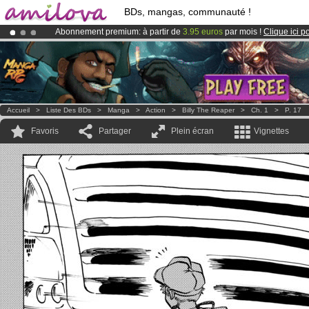
BDs, mangas, communauté !
Abonnement premium: à partir de
3.95 euros
par mois !
Clique ici p
Déjà 134393
membres
et 1208
BDs & Mangas
!
Le
Kickstarter Amilova est désormais lancé
!.
Accueil
>
Liste Des BDs
>
Manga
>
Action
>
Billy The Reaper
>
Ch. 1
>
P. 17
Favoris
Partager
Plein écran
Vignettes