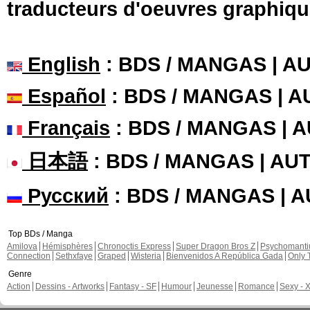
traducteurs d'oeuvres graphiqu
English
: BDS / MANGAS | 
Español
: BDS / MANGAS | 
Français
: BDS / MANGAS | 
日本語
: BDS / MANGAS | A
Русский
: BDS / MANGAS | 
Top BDs / Manga
Amilova
Hémisphères
Chronoctis Express
Super Dragon Bros Z
Psychomant
Connection
Sethxfaye
Graped
Wisteria
Bienvenidos A República Gada
Only 
Genre
Action
Dessins - Artworks
Fantasy - SF
Humour
Jeunesse
Romance
Sexy - 