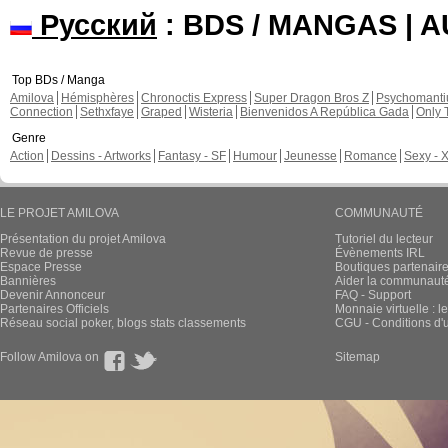
Русский
: BDS / MANGAS | 
Top BDs / Manga
Amilova
Hémisphères
Chronoctis Express
Super Dragon Bros Z
Psychomant
Connection
Sethxfaye
Graped
Wisteria
Bienvenidos A República Gada
Only 
Genre
Action
Dessins - Artworks
Fantasy - SF
Humour
Jeunesse
Romance
Sexy - 
LE PROJET AMILOVA
COMMUNAUTÉ
Présentation du projet Amilova
Tutoriel du lecteur
Revue de presse
Évènements IRL
Espace Presse
Boutiques partenair
Bannières
Aider la communauté 
Devenir Annonceur
FAQ - Support
Partenaires Officiels
Monnaie virtuelle : l
Réseau social poker, blogs stats classements
CGU - Conditions d'ut
Follow Amilova on
Sitemap