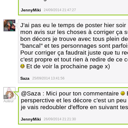
JennyMiki
24/09/2014 21:47:27
J'ai pas eu le temps de poster hier soir 
31
mon avis sur les choses à corriger ça su
bon décors je trouve avec tous plein d
"bancal" et tes personnages sont parfoi
Pour corriger ça faudrait juste que tu re
c'est propre et tout rien à redire de ce 
Et de voir la prochaine page x)
Saza
25/09/2014 13:41:56
@Saza : Mici pour ton commentaire
E
37
persperctive et les décore c'est un pe
Auteur
je vais redoubler d'effore en suivant te
JennyMiki
26/09/2014 21:21:30