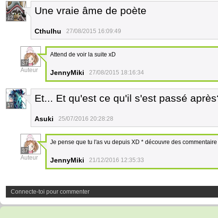
Une vraie âme de poète
12
Cthulhu
27/08/2015 16:09:49
Attend de voir la suite xD
37
Auteur
JennyMiki
27/08/2015 18:16:34
Et... Et qu'est ce qu'il s'est passé aprè
17
Asuki
25/07/2016 20:28:28
Je pense que tu l'as vu depuis XD * découvre des commentaire 
37
Auteur
JennyMiki
21/12/2016 12:35:33
Connecte-toi pour commenter