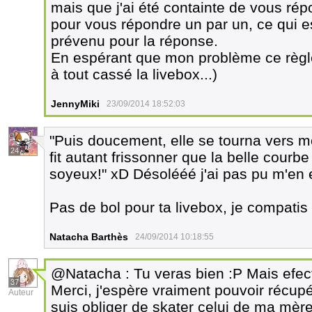
mais que j'ai été containte de vous rép
pour vous répondre un par un, ce qui e
prévenu pour la réponse.
En espérant que mon problème ce règle t
à tout cassé la livebox...)
JennyMiki
23/09/2014 18:52:03
"Puis doucement, elle se tourna vers mo
24
fit autant frissonner que la belle cour
soyeux!" xD Désolééé j'ai pas pu m'en
Pas de bol pour ta livebox, je compatis
Natacha Barthès
24/09/2014 10:18:55
@Natacha : Tu veras bien :P Mais efect
37
Merci, j'espère vraiment pouvoir récupé
Auteur
suis obliger de skater celui de ma mère