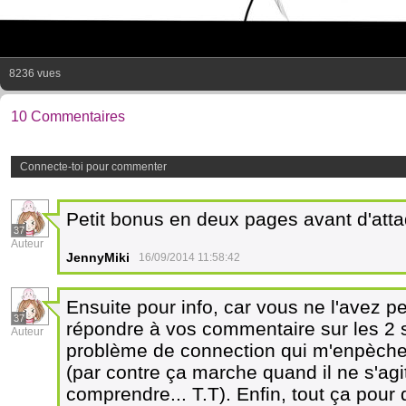
8236 vues
10 Commentaires
Connecte-toi pour commenter
Petit bonus en deux pages avant d'att
37
Auteur
JennyMiki
16/09/2014 11:58:42
Ensuite pour info, car vous ne l'avez pe
37
répondre à vos commentaire sur les 2 s
Auteur
problème de connection qui m'enpèch
(par contre ça marche quand il ne s'agi
comprendre... T.T). Enfin, tout ça pour 