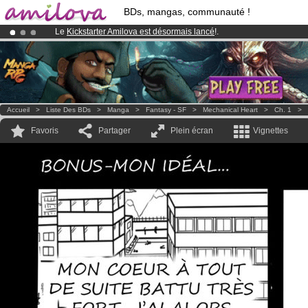
BDs, mangas, communauté !
Le
Kickstarter Amilova est désormais lancé
!.
Déjà 134393
membres
et 1208
BDs & Mangas
!
Abonnement premium: à partir de
3.95 euros
par mois !
Clique ici p
Accueil
>
Liste Des BDs
>
Manga
>
Fantasy - SF
>
Mechanical Heart
>
Ch. 1
>
Favoris
Partager
Plein écran
Vignettes