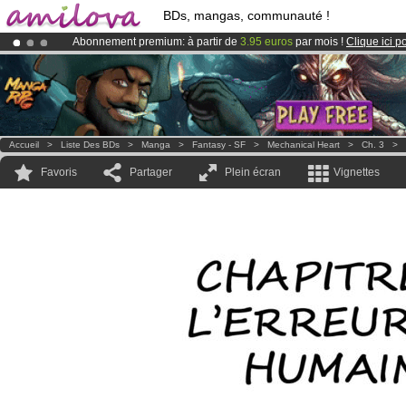
BDs, mangas, communauté !
Abonnement premium: à partir de
3.95 euros
par mois !
Clique ici p
Le
Kickstarter Amilova est désormais lancé
!.
Déjà 134393
membres
et 1208
BDs & Mangas
!
Accueil
>
Liste Des BDs
>
Manga
>
Fantasy - SF
>
Mechanical Heart
>
Ch. 3
>
Favoris
Partager
Plein écran
Vignettes