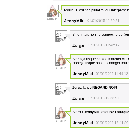
Mdrrr !! C'est pas plutôt toi qui interprèt
37
Auteur
JennyMiki
01/01/2015 11:20:21
Si `u` mais rien ne t'empêche de t'e
38
Zorga
01/01/2015 11:42:36
Mdr ! ça risque pas de marcher xDD d'
donc je risque pas de changer tout 
37
Auteur
JennyMiki
01/01/2015 11:49:12
Zorga lance REGARD NOIR
38
Zorga
01/01/2015 12:38:51
Mdrrr !
JennyMiki esquive l'attaqu
37
Auteur
JennyMiki
01/01/2015 12:41:50