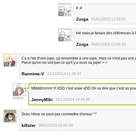
è ,é
38
Zorga
01/01/2015 12:53:02
Hé mais je faisais des références à 
38
Zorga
06/02/2016 03:08:19
Ca a l'air d'une jupe, ça ressemble à une jupe, mais ce n'est pas une 
Parce qu'on ne voit pas ce qu'il y a sous sa jupe! > <
14
Rannime-V
31/12/2014 11:29:34
MMddrrrrrrrrr !!! XDD c'est vraie xDD On va dire que c'est un po
37
Auteur
JennyMiki
31/12/2014 18:44:30
Donc Hime ne peut pas commettre d'erreur ^^
21
killster
06/02/2016 03:06:50