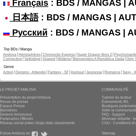
Français
: BDS / MANGAS | 
日本語
: BDS / MANGAS | A
Русский
: BDS / MANGAS | 
Top BDs / Manga
Amilova
Hémisphères
Chronoctis Express
Super Dragon Bros Z
Psychomant
Connection
Sethxfaye
Graped
Wisteria
Bienvenidos A República Gada
Only 
Genre
Action
Dessins - Artworks
Fantasy - SF
Humour
Jeunesse
Romance
Sexy - 
LE PROJET AMILOVA
COMMUNAUTÉ
Présentation du projet Amilova
Tutoriel du lecteur
Revue de presse
Évènements IRL
Espace Presse
Boutiques partenair
Bannières
Aider la communauté 
Devenir Annonceur
FAQ - Support
Partenaires Officiels
Monnaie virtuelle : l
Réseau social poker, blogs stats classements
CGU - Conditions d'ut
Follow Amilova on
Sitemap