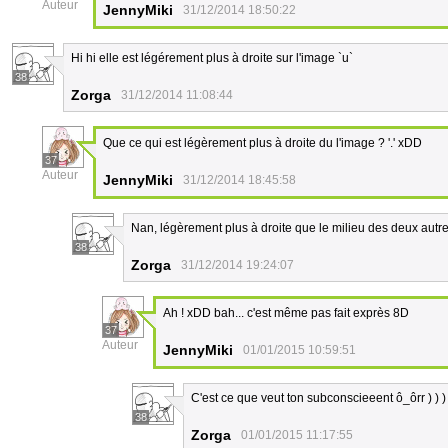
Auteur
JennyMiki
31/12/2014 18:50:22
Hi hi elle est légérement plus à droite sur l'image `u`
38
Zorga
31/12/2014 11:08:44
Que ce qui est légèrement plus à droite du l'image ? '.' xDD
37
Auteur
JennyMiki
31/12/2014 18:45:58
Nan, légèrement plus à droite que le milieu des deux autre
38
Zorga
31/12/2014 19:24:07
Ah ! xDD bah... c'est même pas fait exprès 8D
37
Auteur
JennyMiki
01/01/2015 10:59:51
C'est ce que veut ton subconscieeent ô_ôrr ) ) )
38
Zorga
01/01/2015 11:17:55