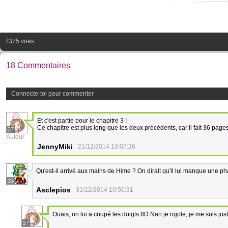
7375 vues
18 Commentaires
Connecte-toi pour commenter
Et c'est partie pour le chapitre 3 !
Ce chapitre est plus long que les deux précédents, car il fait 36 pages,
37
Auteur
JennyMiki
21/12/2014 10:07:26
Qu'est-il arrivé aux mains de Hime ? On dirait qu'il lui manque une p
33
Asclepios
31/12/2014 10:56:31
Ouais, on lui a coupé les doigts 8D Nan je rigole, je me suis ju
37