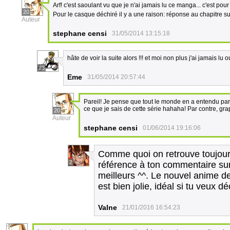
Arf! c'est saoulant vu que je n'ai jamais lu ce manga... c'est po
20
Pour le casque déchiré il y a une raison: réponse au chapitre s
Auteur
stephane censi
31/05/2014 13:15:18
hâte de voir la suite alors !!! et moi non plus j'ai jamais l
23
Eme
31/05/2014 20:57:44
Pareil! Je pense que tout le monde en a entendu parle
ce que je sais de cette série hahaha! Par contre, gra
20
Auteur
stephane censi
01/06/2014 19:16:06
Comme quoi on retrouve toujours
2
référence à ton commentaire su
meilleurs ^^. Le nouvel anime 
est bien jolie, idéal si tu veux d
Valne
21/01/2016 16:54:23