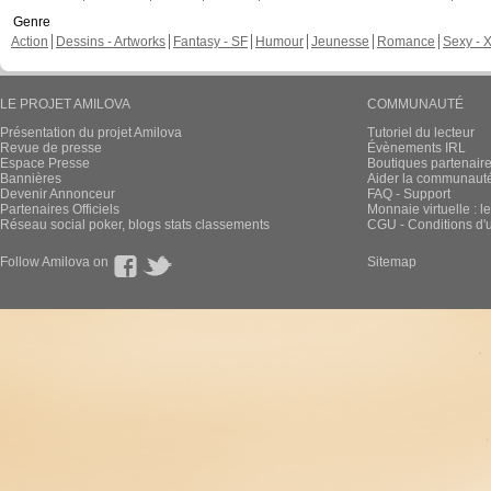
Genre
Action
Dessins - Artworks
Fantasy - SF
Humour
Jeunesse
Romance
Sexy - 
LE PROJET AMILOVA
COMMUNAUTÉ
Présentation du projet Amilova
Tutoriel du lecteur
Revue de presse
Évènements IRL
Espace Presse
Boutiques partenair
Bannières
Aider la communauté 
Devenir Annonceur
FAQ - Support
Partenaires Officiels
Monnaie virtuelle : l
Réseau social poker, blogs stats classements
CGU - Conditions d'ut
Follow Amilova on
Sitemap