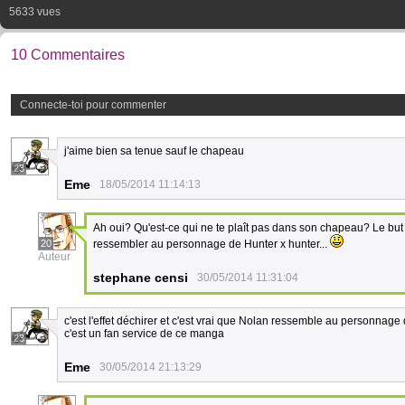
5633 vues
10 Commentaires
Connecte-toi pour commenter
j'aime bien sa tenue sauf le chapeau
23
Eme
18/05/2014 11:14:13
Ah oui? Qu'est-ce qui ne te plaît pas dans son chapeau? Le but é
20
ressembler au personnage de Hunter x hunter...
Auteur
stephane censi
30/05/2014 11:31:04
c'est l'effet déchirer et c'est vrai que Nolan ressemble au personnage
c'est un fan service de ce manga
23
Eme
30/05/2014 21:13:29