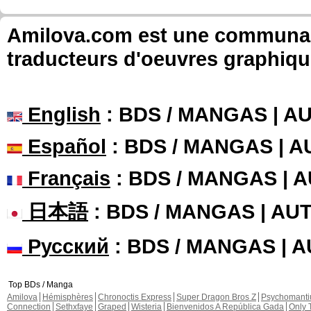
Amilova.com est une communauté
traducteurs d'oeuvres graphiqu
English
: BDS / MANGAS | 
Español
: BDS / MANGAS | 
Français
: BDS / MANGAS | 
日本語
: BDS / MANGAS | A
Русский
: BDS / MANGAS | 
Top BDs / Manga
Amilova
Hémisphères
Chronoctis Express
Super Dragon Bros Z
Psychomant
Connection
Sethxfaye
Graped
Wisteria
Bienvenidos A República Gada
Only 