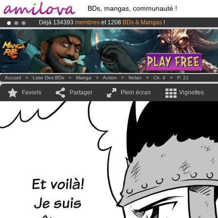
BDs, mangas, communauté !
Déjà 134393
membres
et 1208
BDs & Mangas
!
Abonnement premium: à partir de
3.95 euros
par mois !
Clique ici p
Le
Kickstarter Amilova est désormais lancé
!.
Accueil
>
Liste Des BDs
>
Manga
>
Action
>
Nolan
>
Ch. 4
>
P. 21
Favoris
Partager
Plein écran
Vignettes