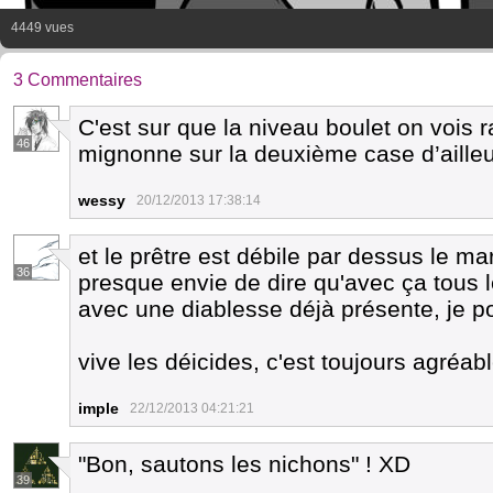
4449 vues
3 Commentaires
C'est sur que la niveau boulet on vois ra
46
mignonne sur la deuxième case d’ailleu
wessy
20/12/2013 17:38:14
et le prêtre est débile par dessus le mar
36
presque envie de dire qu'avec ça tous l
avec une diablesse déjà présente, je pou
vive les déicides, c'est toujours agréab
imple
22/12/2013 04:21:21
"Bon, sautons les nichons" ! XD
39