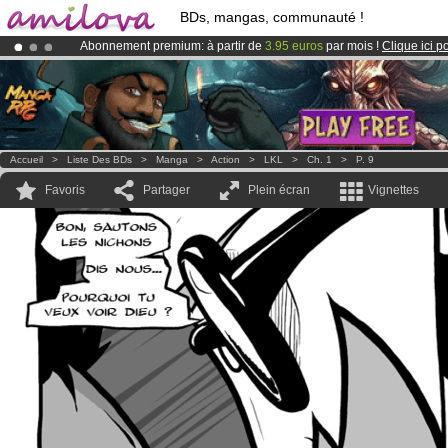
BDs, mangas, communauté !
Abonnement premium: à partir de
3.95 euros
par mois !
Clique ici p
Le
Kickstarter Amilova est désormais lancé
!.
Déjà 100000
membres
et 1000
BDs & Mangas
!
Accueil
>
Liste Des BDs
>
Manga
>
Action
>
LKL
>
Ch. 1
>
P. 9
Favoris
Partager
Plein écran
Vignettes