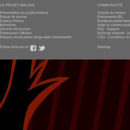
LE PROJET AMILOVA
COMMUNAUTÉ
Présentation du projet Amilova
Tutoriel du lecteur
Revue de presse
Évènements IRL
Espace Presse
Boutiques partenair
Bannières
Aider la communauté 
Devenir Annonceur
FAQ - Support
Partenaires Officiels
Monnaie virtuelle : l
Réseau social poker, blogs stats classements
CGU - Conditions d'ut
Follow Amilova on
Sitemap