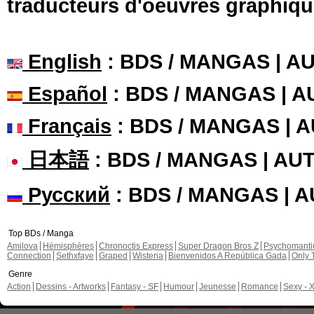
traducteurs d'oeuvres graphiqu
English
: BDS / MANGAS | 
Español
: BDS / MANGAS | 
Français
: BDS / MANGAS | 
日本語
: BDS / MANGAS | A
Русский
: BDS / MANGAS | 
Top BDs / Manga
Amilova
Hémisphères
Chronoctis Express
Super Dragon Bros Z
Psychomant
Connection
Sethxfaye
Graped
Wisteria
Bienvenidos A República Gada
Only 
Genre
Action
Dessins - Artworks
Fantasy - SF
Humour
Jeunesse
Romance
Sexy - 