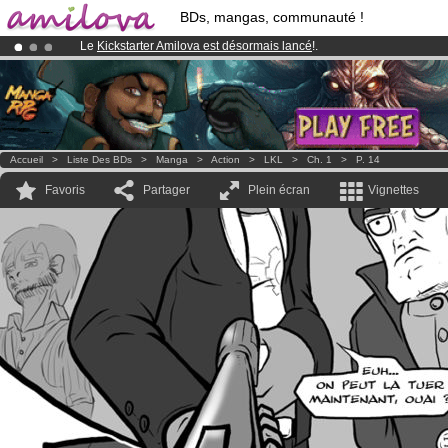
BDs, mangas, communauté !
Le
Kickstarter Amilova est désormais lancé
!.
Déjà 100000
membres
et 1000
BDs & Mangas
!
Abonnement premium: à partir de
3.95 euros
par mois !
Clique ici p
Accueil
>
Liste Des BDs
>
Manga
>
Action
>
LKL
>
Ch. 1
>
P. 14
Favoris
Partager
Plein écran
Vignettes