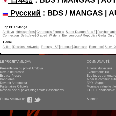
Русский
: BDS / MANGAS | 
Top BDs / Manga
Amilova
Hémisphères
Chronoctis Express
Super Dragon Bros Z
Psychomant
Connection
Sethxfaye
Graped
Wisteria
Bienvenidos A República Gada
Only 
Genre
Action
Dessins - Artworks
Fantasy - SF
Humour
Jeunesse
Romance
Sexy - 
LE PROJET AMILOVA
COMMUNAUTÉ
Présentation du projet Amilova
Tutoriel du lecteur
Revue de presse
Évènements IRL
Espace Presse
Boutiques partenair
Bannières
Aider la communauté 
Devenir Annonceur
FAQ - Support
Partenaires Officiels
Monnaie virtuelle : l
Réseau social poker, blogs stats classements
CGU - Conditions d'ut
Follow Amilova on
Sitemap