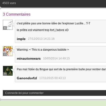
4503 vues
3 Commentaires
c'est ptètre pas une bonne idée de l'exploser Lucille... T-T
36
le prêtre est vraiment trop fort, j'adore xD
imple
27/12/2013 14:21:16
Warning: < This is a dangerous bubble >
13
minautorewars
10/05/2014 14:49:15
Pas mal l'idée du flingue qui sort de la première bulle pour rentrer da
39
Ganondorfzl
17/11/2015 00:43:13
Connecte-toi pour commenter