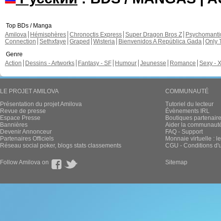
Top BDs / Manga
Amilova
Hémisphères
Chronoctis Express
Super Dragon Bros Z
Psychomant
Connection
Sethxfaye
Graped
Wisteria
Bienvenidos A República Gada
Only 
Genre
Action
Dessins - Artworks
Fantasy - SF
Humour
Jeunesse
Romance
Sexy - 
LE PROJET AMILOVA
COMMUNAUTÉ
Présentation du projet Amilova
Tutoriel du lecteur
Revue de presse
Évènements IRL
Espace Presse
Boutiques partenair
Bannières
Aider la communauté 
Devenir Annonceur
FAQ - Support
Partenaires Officiels
Monnaie virtuelle : l
Réseau social poker, blogs stats classements
CGU - Conditions d'ut
Follow Amilova on
Sitemap