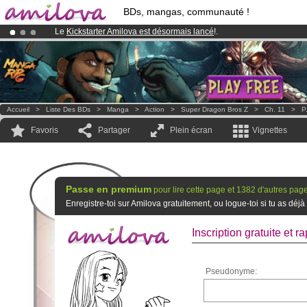
BDs, mangas, communauté !
Le
Kickstarter Amilova est désormais lancé
!.
Déjà 100000
membres
et 1000
BDs & Mangas
!
Abonnement premium: à partir de
3.95 euros
par mois !
Clique ici p
Accueil
>
Liste Des BDs
>
Manga
>
Action
>
Super Dragon Bros Z
>
Ch. 11
>
P
Favoris
Partager
Plein écran
Vignettes
Passe en premium
pour lire cette page et 1382 d'autres pag
Enregistre-toi sur Amilova gratuitement, ou logue-toi si tu as d
Inscription gratuite et ra
Pseudonyme: