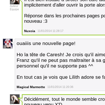
29
implicitement d'aller ouvrir la porte alo
Auteur
Équipe
Réponse dans les prochaines pages pou
nouveau :3
Nuxcia
11/01/2014 11:28:17
ouaiiis une nouvelle page!
11
Ho la tête de Caresh! Je crois qu'il ai
Franz qu'il ne peut pas maltraiter à s
personnel qu'il ne supporte pas ^^
En tout cas je vois que Lilith adore se 
Magical Marmotte
11/01/2014 11:20:36
Décidément, tout le monde semble croi
29
nouveau venu X'D