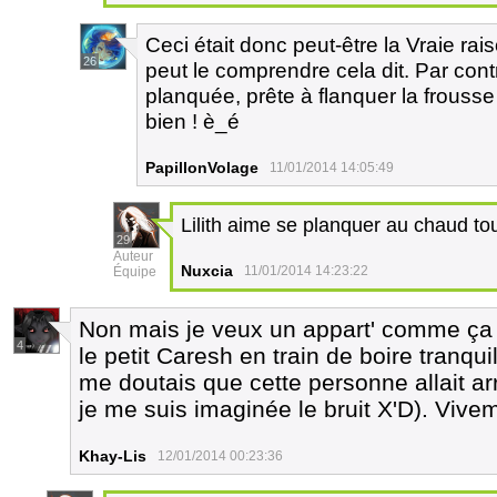
Ceci était donc peut-être la Vraie ra
26
peut le comprendre cela dit. Par contr
planquée, prête à flanquer la frous
bien ! è_é
PapillonVolage
11/01/2014 14:05:49
Lilith aime se planquer au chaud to
29
Auteur
Nuxcia
11/01/2014 14:23:22
Équipe
Non mais je veux un appart' comme ça m
4
le petit Caresh en train de boire tranqu
me doutais que cette personne allait arri
je me suis imaginée le bruit X'D). Vive
Khay-Lis
12/01/2014 00:23:36