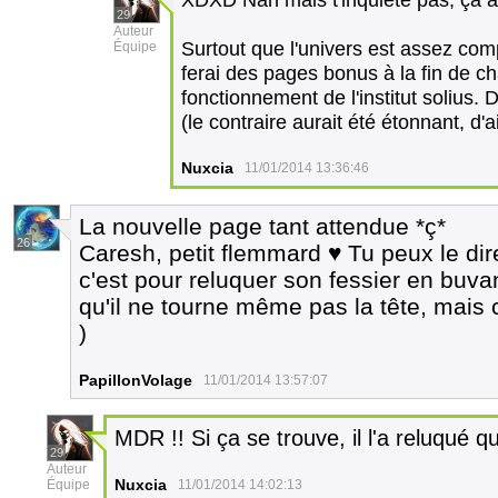
29
Auteur
Surtout que l'univers est assez comp
Équipe
ferai des pages bonus à la fin de c
fonctionnement de l'institut solius. 
(le contraire aurait été étonnant, d'a
Nuxcia
11/01/2014 13:36:46
La nouvelle page tant attendue *ç*
26
Caresh, petit flemmard ♥ Tu peux le dire 
c'est pour reluquer son fessier en buvan
qu'il ne tourne même pas la tête, mais c
)
PapillonVolage
11/01/2014 13:57:07
MDR !! Si ça se trouve, il l'a reluqué q
29
Auteur
Nuxcia
Équipe
11/01/2014 14:02:13