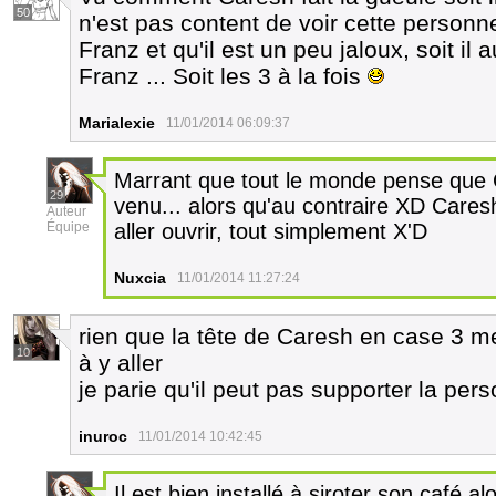
50
n'est pas content de voir cette personn
Franz et qu'il est un peu jaloux, soit il 
Franz ... Soit les 3 à la fois
Marialexie
11/01/2014 06:09:37
Marrant que tout le monde pense que 
29
venu... alors qu'au contraire XD Caresh
Auteur
Équipe
aller ouvrir, tout simplement X'D
Nuxcia
11/01/2014 11:27:24
rien que la tête de Caresh en case 3 me f
10
à y aller
je parie qu'il peut pas supporter la pers
inuroc
11/01/2014 10:42:45
Il est bien installé à siroter son café 