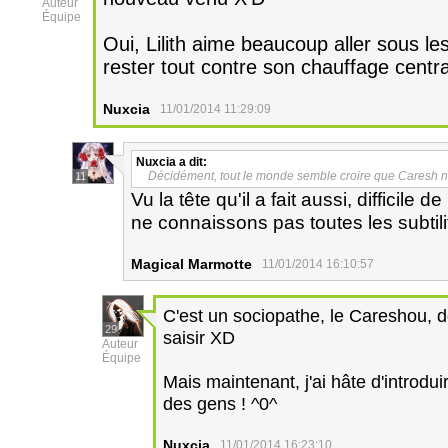
Auteur
Équipe
Oui, Lilith aime beaucoup aller sous le
rester tout contre son chauffage centr
Nuxcia
11/01/2014 11:29:09
Nuxcia
a dit:
Décidément, tout le monde semble croire que Caresh n
11
Vu la tête qu'il a fait aussi, difficil
ne connaissons pas toutes les subti
Magical Marmotte
11/01/2014 16:10:57
C'est un sociopathe, le Careshou, do
29
saisir XD
Auteur
Équipe
Mais maintenant, j'ai hâte d'introdui
des gens ! ^0^
Nuxcia
11/01/2014 16:23:10