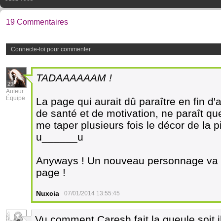
19 Commentaires
Connecte-toi pour commenter
TADAAAAAAM !
29
Auteur
Équipe
La page qui aurait dû paraître en fin 
de santé et de motivation, ne paraît q
me taper plusieurs fois le décor de la piau
u______u
Anyways ! Un nouveau personnage va e
page !
Nuxcia
07/01/2014 13:55:45
Vu comment Caresh fait la gueule soit il