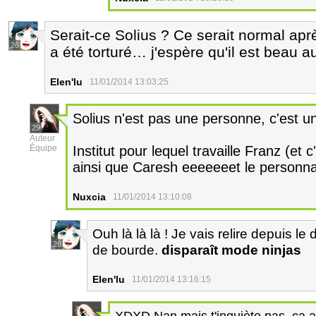
Serait-ce Solius ? Ce serait normal aprè
26
a été torturé… j'espère qu'il est beau 
Elen'lu
11/01/2014 13:03:25
Solius n'est pas une personne, c'est un 
29
Auteur
Équipe
Institut pour lequel travaille Franz (et
ainsi que Caresh eeeeeeet le personna
Nuxcia
11/01/2014 13:10:08
Ouh là là là ! Je vais relire depuis le
26
de bourde.
disparaît mode ninjas
Elen'lu
11/01/2014 13:16:15
XDXD Nan mais t'inquiète pas, ça ar