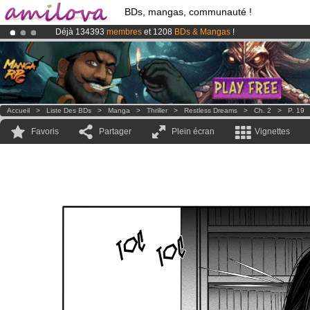
BDs, mangas, communauté !
Déjà 134393
membres
et 1208
BDs & Mangas
!
Abonnement premium: à partir de
3.95 euros
par mois !
Clique ici p
Le
Kickstarter Amilova est désormais lancé
!.
Accueil
>
Liste Des BDs
>
Manga
>
Thriller
>
Restless Dreams
>
Ch. 2
>
P. 19
Favoris
Partager
Plein écran
Vignettes