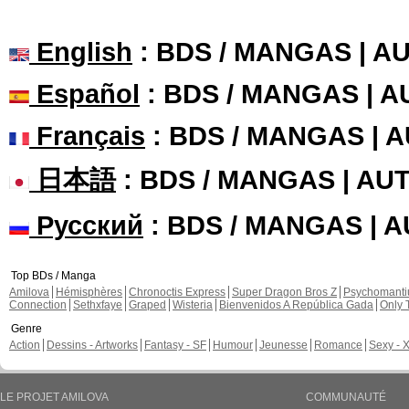
English
: BDS / MANGAS | 
Español
: BDS / MANGAS | 
Français
: BDS / MANGAS | 
日本語
: BDS / MANGAS | A
Русский
: BDS / MANGAS | 
Top BDs / Manga
Amilova
Hémisphères
Chronoctis Express
Super Dragon Bros Z
Psychomant
Connection
Sethxfaye
Graped
Wisteria
Bienvenidos A República Gada
Only 
Genre
Action
Dessins - Artworks
Fantasy - SF
Humour
Jeunesse
Romance
Sexy - 
LE PROJET AMILOVA
COMMUNAUTÉ