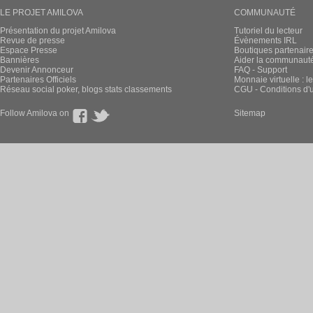
LE PROJET AMILOVA
COMMUNAUTÉ
Présentation du projet Amilova
Tutoriel du lecteur
Revue de presse
Évènements IRL
Espace Presse
Boutiques partenair
Bannières
Aider la communauté 
Devenir Annonceur
FAQ - Support
Partenaires Officiels
Monnaie virtuelle : l
Réseau social poker, blogs stats classements
CGU - Conditions d'ut
Follow Amilova on
Sitemap