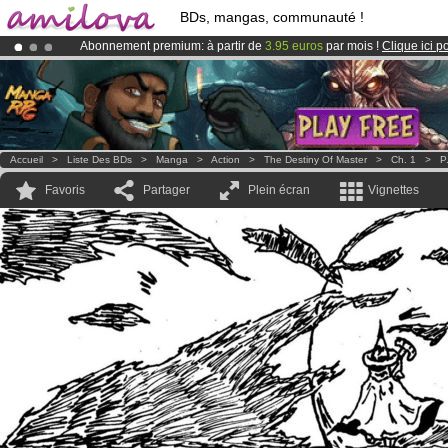
BDs, mangas, communauté !
Abonnement premium: à partir de
3.95 euros
par mois !
Clique ici p
Déjà 134393
membres
et 1208
BDs & Mangas
!
Le
Kickstarter Amilova est désormais lancé
!.
Accueil
>
Liste Des BDs
>
Manga
>
Action
>
The Destiny Of Master
>
Ch. 1
>
P
Favoris
Partager
Plein écran
Vignettes