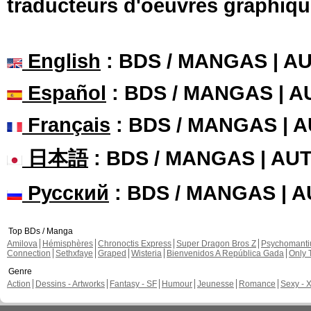
traducteurs d'oeuvres graphiqu
English
: BDS / MANGAS | 
Español
: BDS / MANGAS | 
Français
: BDS / MANGAS | 
日本語
: BDS / MANGAS | A
Русский
: BDS / MANGAS | 
Top BDs / Manga
Amilova
Hémisphères
Chronoctis Express
Super Dragon Bros Z
Psychomant
Connection
Sethxfaye
Graped
Wisteria
Bienvenidos A República Gada
Only 
Genre
Action
Dessins - Artworks
Fantasy - SF
Humour
Jeunesse
Romance
Sexy - 