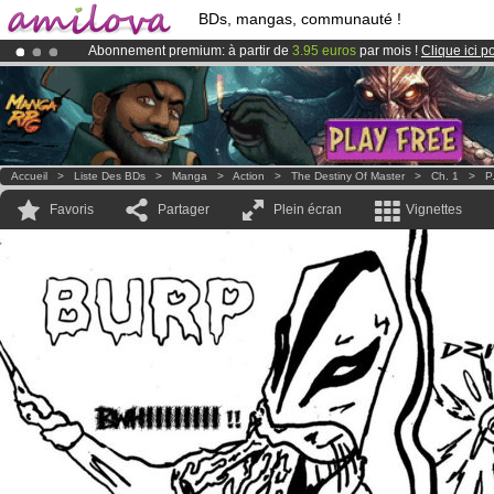
BDs, mangas, communauté !
Abonnement premium: à partir de
3.95 euros
par mois !
Clique ici p
Le
Kickstarter Amilova est désormais lancé
!.
Déjà 100000
membres
et 1000
BDs & Mangas
!
Accueil
>
Liste Des BDs
>
Manga
>
Action
>
The Destiny Of Master
>
Ch. 1
>
P
Favoris
Partager
Plein écran
Vignettes