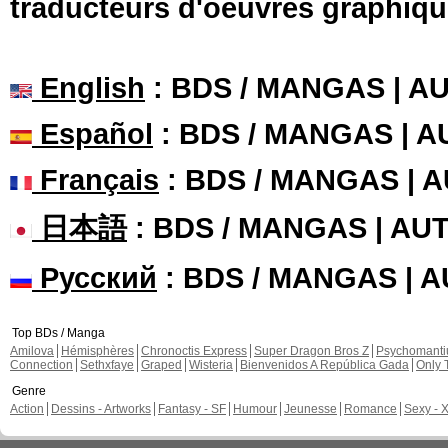
traducteurs d'oeuvres graphiqu
English
: BDS / MANGAS | 
Español
: BDS / MANGAS | 
Français
: BDS / MANGAS | 
日本語
: BDS / MANGAS | A
Русский
: BDS / MANGAS | 
Top BDs / Manga
Amilova
Hémisphères
Chronoctis Express
Super Dragon Bros Z
Psychomant
Connection
Sethxfaye
Graped
Wisteria
Bienvenidos A República Gada
Only 
Genre
Action
Dessins - Artworks
Fantasy - SF
Humour
Jeunesse
Romance
Sexy - 