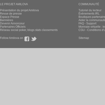
LE PROJET AMILOVA
COMMUNAUTÉ
Présentation du projet Amilova
Tutoriel du lecteur
Revue de presse
Évènements IRL
Espace Presse
Boutiques partenair
Bannières
Aider la communauté 
Devenir Annonceur
FAQ - Support
Partenaires Officiels
Monnaie virtuelle : l
Réseau social poker, blogs stats classements
CGU - Conditions d'ut
Follow Amilova on
Sitemap