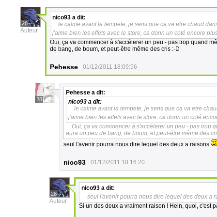
nico93
a dit:
28
le calme avant la tempete, je sens que ca va etre chaud dan
Auteur
j'aime bien les effets avec le store, ca donn un coté encore pl
Oui, ça va commencer à s'accélerer un peu - pas trop quand mêm
de bang, de boum, et peut-être même des cris :-D
Pehesse
01/12/2011 18:09:56
Pehesse
a dit:
28
nico93
a dit:
le calme avant la tempete, je sens que ca va etre cha
j'aime bien les effets avec le store, ca donn un coté en
Oui, ça va commencer à s'accélerer un peu - pas trop q
aura un peu de bang, de boum, et peut-être même des cri
seul l'avenir pourra nous dire lequel des deux a raisons
nico93
01/12/2011 18:16:20
nico93
a dit:
28
seul l'avenir pourra nous dire lequel des deux a 
Auteur
Si un des deux a vraiment raison ! Hein, quoi, c'est p