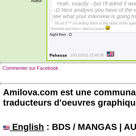
Auteur
Yeah, exactly - but I'll admit it w
:-D Nice analysis you have of the w
see what your interview is going to
I'm on it ^^ i'm writing them in the order of the a
finished and then i start on yours
Aight then :-D
Pehesse
10/12/2011 21:45:00
Commenter sur Facebook
Amilova.com est une communauté
traducteurs d'oeuvres graphiqu
English
: BDS / MANGAS | 