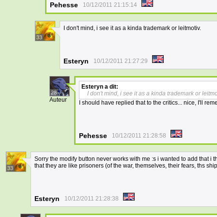
Pehesse
10/12/2011 21:15:14
I don't mind, i see it as a kinda trademark or leitmotiv.
33
Esteryn
10/12/2011 21:27:29
Esteryn
a dit:
28
I don't mind, i see it as a kinda trademark or leitmo
Auteur
I should have replied that to the critics... nice, I'll re
Pehesse
10/12/2011 21:28:58
Sorry the modify button never works with me :s i wanted to add that i tho
that they are like prisoners (of the war, themselves, their fears, ths sh
33
Esteryn
10/12/2011 21:28:38