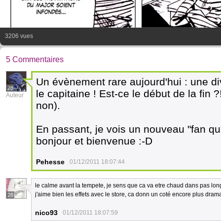
3206 vues
5 Commentaires
Un évènement rare aujourd'hui : une di
28
le capitaine ! Est-ce le début de la fin ?
Auteur
non).
En passant, je vois un nouveau "fan qui 
bonjour et bienvenue :-D
Pehesse
01/12/2011 18:07:44
le calme avant la tempete, je sens que ca va etre chaud dans pas lo
j'aime bien les effets avec le store, ca donn un coté encore plus dra
28
nico93
01/12/2011 18:07:59