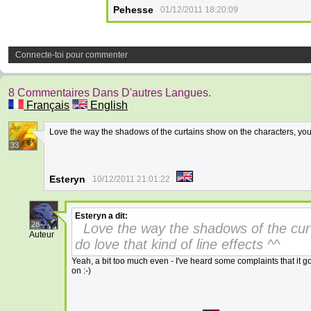
Pehesse
01/12/2011 18:20:09
Connecte-toi pour commenter
8 Commentaires Dans D'autres Langues.
Français
English
Love the way the shadows of the curtains show on the characters, you d
33
Esteryn
10/12/2011 21:01:22
Esteryn
a dit:
28
Love the way the shadows of the cur
Auteur
do love that kind of line effects ^^
Yeah, a bit too much even - I've heard some complaints that it got 
on :-)