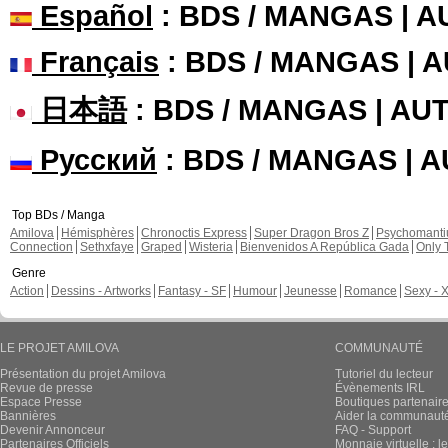
Español
: BDS / MANGAS | 
Français
: BDS / MANGAS | 
日本語
: BDS / MANGAS | A
Русский
: BDS / MANGAS | 
Top BDs / Manga
Amilova
Hémisphères
Chronoctis Express
Super Dragon Bros Z
Psychomant
Connection
Sethxfaye
Graped
Wisteria
Bienvenidos A República Gada
Only 
Genre
Action
Dessins - Artworks
Fantasy - SF
Humour
Jeunesse
Romance
Sexy - 
LE PROJET AMILOVA
COMMUNAUTÉ
Présentation du projet Amilova
Tutoriel du lecteur
Revue de presse
Évènements IRL
Espace Presse
Boutiques partenair
Bannières
Aider la communauté 
Devenir Annonceur
FAQ - Support
Partenaires Officiels
Monnaie virtuelle : l