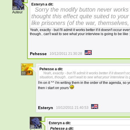
Esteryn
a dit:
28
Sorry the modify button never works 
Auteur
thought this effect quite suited to your
like prisoners (of the war, themselves,
Yeah, exactly - but I'll admit it works better if it doesn't occur 
though.. can't wait to see what your interview is going to be like 
Pehesse
10/12/2011 21:30:28
Pehesse
a dit:
Yeah, exactly - but I'll admit it works better if it doesn
33
situation, though.. can't wait to see what your interview is 
I'm on it ^^ i'm writing them in the order of the agenda, so
then i start on yours
Esteryn
10/12/2011 21:40:53
Esteryn
a dit:
28
Pehesse
a dit: