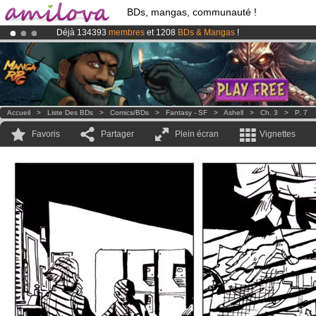
BDs, mangas, communauté !
Déjà 134393
membres
et 1208
BDs & Mangas
!
Le
Kickstarter Amilova est désormais lancé
!.
Abonnement premium: à partir de
3.95 euros
par mois !
Clique ici p
Accueil
>
Liste Des BDs
>
Comics/BDs
>
Fantasy - SF
>
Ashell
>
Ch. 3
>
P. 7
Favoris
Partager
Plein écran
Vignettes