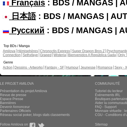
Français
: BDS / MANGAS | 
日本語
: BDS / MANGAS | A
Русский
: BDS / MANGAS | 
Top BDs / Manga
Amilova
Hémisphères
Chronoctis Express
Super Dragon Bros Z
Psychomant
Connection
Sethxfaye
Graped
Wisteria
Bienvenidos A República Gada
Only 
Genre
Action
Dessins - Artworks
Fantasy - SF
Humour
Jeunesse
Romance
Sexy - 
LE PROJET AMILOVA
COMMUNAUTÉ
Présentation du projet Amilova
Tutoriel du lecteur
Revue de presse
Évènements IRL
Espace Presse
Boutiques partenair
Bannières
Aider la communauté 
Devenir Annonceur
FAQ - Support
Partenaires Officiels
Monnaie virtuelle : l
Réseau social poker, blogs stats classements
CGU - Conditions d'ut
Follow Amilova on
Sitemap