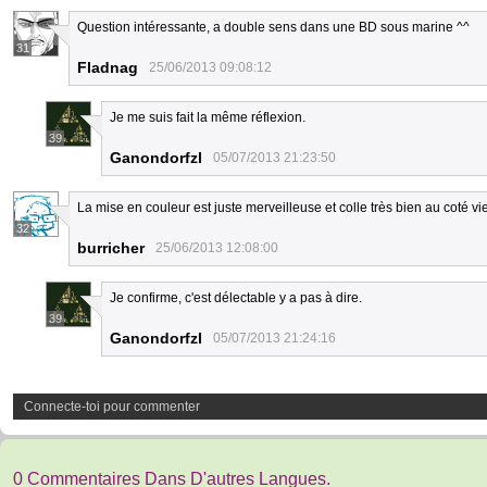
Question intéressante, a double sens dans une BD sous marine ^^
31
Fladnag
25/06/2013 09:08:12
Je me suis fait la même réflexion.
39
Ganondorfzl
05/07/2013 21:23:50
La mise en couleur est juste merveilleuse et colle très bien au coté viei
32
burricher
25/06/2013 12:08:00
Je confirme, c'est délectable y a pas à dire.
39
Ganondorfzl
05/07/2013 21:24:16
Connecte-toi pour commenter
0 Commentaires Dans D'autres Langues.