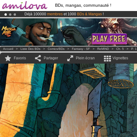
BDs, mangas, communauté !
Déjà 100000
membres
et 1000
BDs & Mangas
!
Abonnement premium: à partir de
3.95 euros
par mois !
Clique ici p
Le
Kickstarter Amilova est désormais lancé
!.
Accueil
>
Liste Des BDs
>
Comics/BDs
>
Fantasy - SF
>
ReMIND
>
Ch. 5
>
P. 1
Favoris
Partager
Plein écran
Vignettes