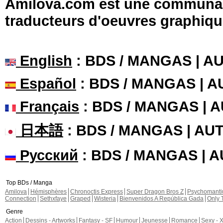
Amilova.com est une communauté
traducteurs d'oeuvres graphiqu
English
: BDS / MANGAS | 
Español
: BDS / MANGAS | 
Français
: BDS / MANGAS | 
日本語
: BDS / MANGAS | A
Русский
: BDS / MANGAS | 
Top BDs / Manga
Amilova
Hémisphères
Chronoctis Express
Super Dragon Bros Z
Psychomant
Connection
Sethxfaye
Graped
Wisteria
Bienvenidos A República Gada
Only 
Genre
Action
Dessins - Artworks
Fantasy - SF
Humour
Jeunesse
Romance
Sexy - 