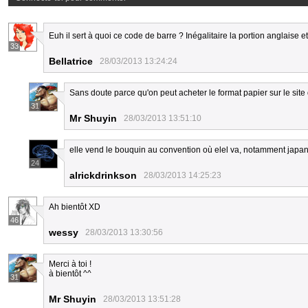
Euh il sert à quoi ce code de barre ? Inégalitaire la portion anglaise et
33
Bellatrice
28/03/2013 13:24:24
Sans doute parce qu'on peut acheter le format papier sur le site
31
Mr Shuyin
28/03/2013 13:51:10
elle vend le bouquin au convention où elel va, notamment japan ex
24
alrickdrinkson
28/03/2013 14:25:23
Ah bientôt XD
46
wessy
28/03/2013 13:30:56
Merci à toi !
à bientôt ^^
31
Mr Shuyin
28/03/2013 13:51:28