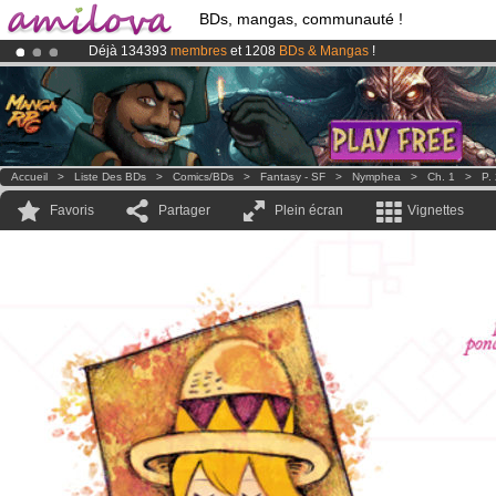
BDs, mangas, communauté !
Déjà 134393
membres
et 1208
BDs & Mangas
!
Abonnement premium: à partir de
3.95 euros
par mois !
Clique ici p
Le
Kickstarter Amilova est désormais lancé
!.
Accueil
>
Liste Des BDs
>
Comics/BDs
>
Fantasy - SF
>
Nymphea
>
Ch. 1
>
P.
Favoris
Partager
Plein écran
Vignettes