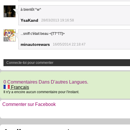
à bientôt ^w^
7
YsaKand
28/03/2013 19:16:58
...sniff c'était beau <[TT*TT]>
13
minautorewars
16/05/2014 22:18:47
Connecte-toi pour commenter
0 Commentaires Dans D'autres Langues.
Français
Il n'y a encore aucun commentaire pour l'instant.
Commenter sur Facebook