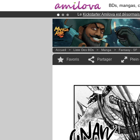
BDs, mangas, 
Le
Kickstarter Amilova est désormais
Abonnement premium: à partir de
3.
Déjà 134393
membres
et 1208
BDs 
Accueil
>
Liste Des BDs
>
Manga
>
Fantasy - SF
Favoris
Partager
Plein