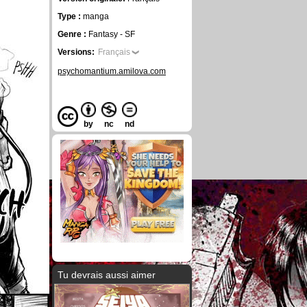
Type :
manga
Genre :
Fantasy - SF
Versions:
Français
psychomantium.amilova.com
by
nc
nd
Tu devrais aussi aimer