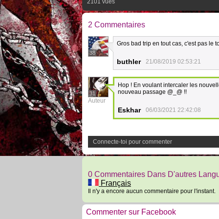
2101 vues
2 Commentaires
Gros bad trip en tout cas, c'est pas le 
38
buthler
21/08/2019 02:53:21
Hop ! En voulant intercaler les nouvelle
nouveau passage @_@ !!
31
Auteur
Eskhar
06/03/2021 22:42:08
Connecte-toi pour commenter
0 Commentaires Dans D'autres Lang
Français
Il n'y a encore aucun commentaire pour l'instant.
Commenter sur Facebook