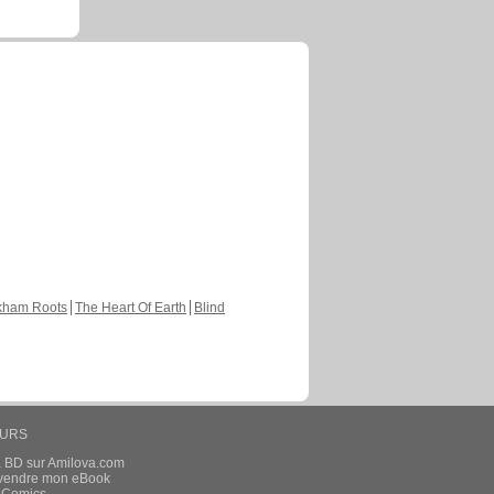
kham Roots
The Heart Of Earth
Blind
EURS
a BD sur Amilova.com
t vendre mon eBook