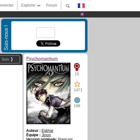
nnecter
Explorer
Forum
Suis-nous !
Psychomantium
Suiv.
15
1471
198
Auteur :
Eskhar
Équipe :
Jinon
Version originale:
Français