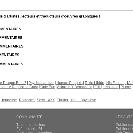
d'artistes, lecteurs et traducteurs d'oeuvres graphiques !
OMMENTAIRES
OMMENTAIRES
COMMENTAIRES
MMENTAIRES
COMMENTAIRES
r Dragon Bros Z
Psychomantium
Human Puppets
Tokio Libido
His Feelings
Ar
nidos A República Gada
Only Two
Astaroth Y Bernadette
Edil
Leth Hate
Plume
Jeunesse
Romance
Sexy - XXX
Thriller
Yaoi - Boys love
COMMUNAUTÉ
LES AUT
Tutoriel du lecteur
Publier m
Évènements IRL
Publier e