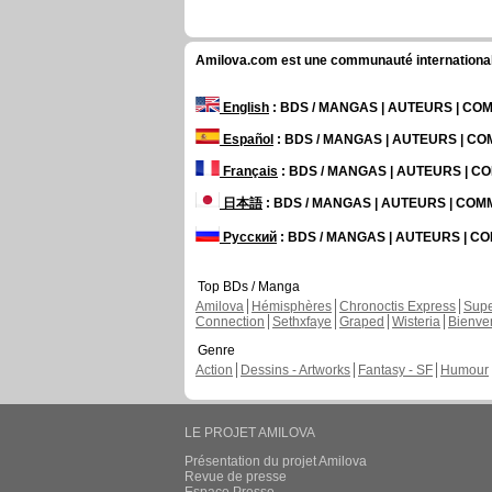
Amilova.com est une communauté internationale 
English
: BDS / MANGAS | AUTEURS | C
Español
: BDS / MANGAS | AUTEURS | C
Français
: BDS / MANGAS | AUTEURS | 
日本語
: BDS / MANGAS | AUTEURS | CO
Русский
: BDS / MANGAS | AUTEURS | 
Top BDs / Manga
Amilova
Hémisphères
Chronoctis Express
Supe
Connection
Sethxfaye
Graped
Wisteria
Bienve
Genre
Action
Dessins - Artworks
Fantasy - SF
Humour
LE PROJET AMILOVA
Présentation du projet Amilova
Revue de presse