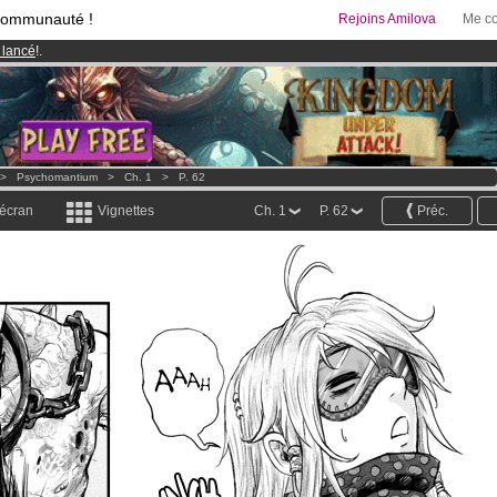
communauté !
Rejoins Amilova
Me co
 lancé
!.
95 euros
par mois !
Clique ici pour t'abonner
& Mangas
!
>
Psychomantium
>
Ch. 1
>
P. 62
 écran
Vignettes
Ch. 1
P. 62
Préc.