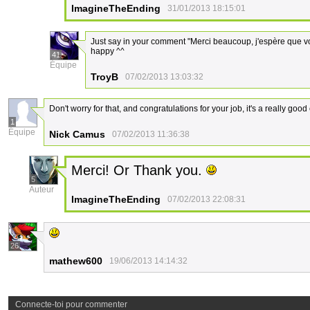
ImagineTheEnding
31/01/2013 18:15:01
Just say in your comment "Merci beaucoup, j'espère que v
happy ^^
41
Équipe
TroyB
07/02/2013 13:03:32
Don't worry for that, and congratulations for your job, it's a really good
1
Équipe
Nick Camus
07/02/2013 11:36:38
Merci! Or Thank you.
5
Auteur
ImagineTheEnding
07/02/2013 22:08:31
26
mathew600
19/06/2013 14:14:32
Connecte-toi pour commenter