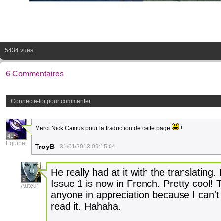
5434 vues
6 Commentaires
Connecte-toi pour commenter
Merci Nick Camus pour la traduction de cette page
!
41
Équipe
TroyB
31/01/2013 09:15:04
He really had at it with the translating. 
5
Issue 1 is now in French. Pretty cool! 
Auteur
anyone in appreciation because I can'
read it. Hahaha.