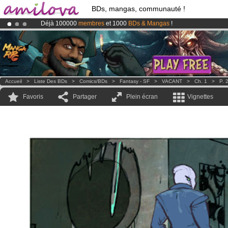
BDs, mangas, communauté !
Déjà 100000
membres
et 1000
BDs & Mangas
!
Le
Kickstarter Amilova est désormais lancé
!.
Abonnement premium: à partir de
3.95 euros
par mois !
Clique ici p
Accueil
>
Liste Des BDs
>
Comics/BDs
>
Fantasy - SF
>
VACANT
>
Ch. 1
>
P. 
Favoris
Partager
Plein écran
Vignettes