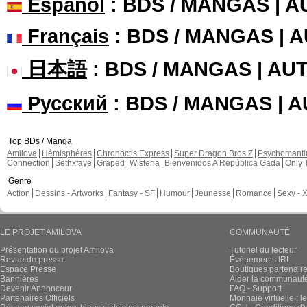
Español
: BDS / MANGAS | 
Français
: BDS / MANGAS | 
日本語
: BDS / MANGAS | A
Русский
: BDS / MANGAS | 
Top BDs / Manga
Amilova
Hémisphères
Chronoctis Express
Super Dragon Bros Z
Psychomant
Connection
Sethxfaye
Graped
Wisteria
Bienvenidos A República Gada
Only 
Genre
Action
Dessins - Artworks
Fantasy - SF
Humour
Jeunesse
Romance
Sexy - 
LE PROJET AMILOVA
COMMUNAUTÉ
Présentation du projet Amilova
Tutoriel du lecteur
Revue de presse
Évènements IRL
Espace Presse
Boutiques partenair
Bannières
Aider la communauté 
Devenir Annonceur
FAQ - Support
Partenaires Officiels
Monnaie virtuelle : l