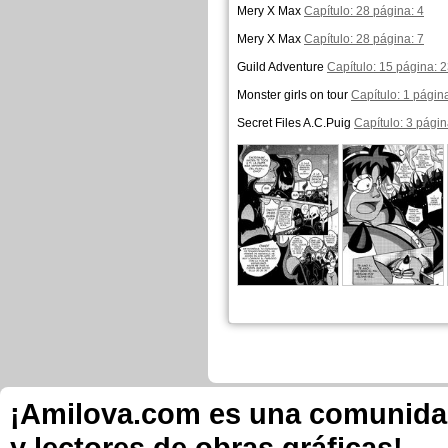
Mery X Max
Capítulo: 28 página: 4
Mery X Max
Capítulo: 28 página: 7
Guild Adventure
Capítulo: 15 página: 
Monster girls on tour
Capítulo: 1 págin
Secret Files A.C.Puig
Capítulo: 3 págin
¡Amilova.com es una comunidad 
y lectores de obras gráficas!