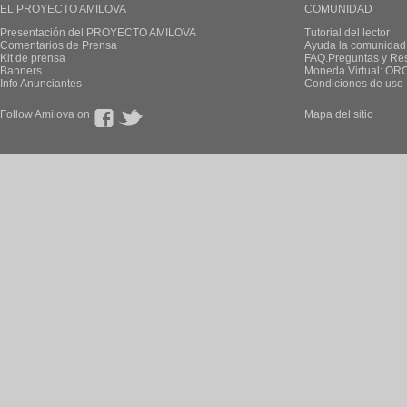
EL PROYECTO AMILOVA
COMUNIDAD
Presentación del PROYECTO AMILOVA
Tutorial del lector
Comentarios de Prensa
Ayuda la comunidad
Kit de prensa
FAQ.Preguntas y Re
Banners
Moneda Virtual: OR
Info Anunciantes
Condiciones de uso
Follow Amilova on
Mapa del sitio