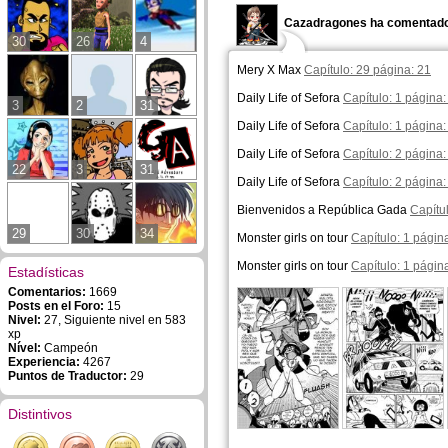
Cazadragones ha comentado
30
26
4
Mery X Max
Capítulo: 29 página: 21
Daily Life of Sefora
Capítulo: 1 página:
3
2
31
Daily Life of Sefora
Capítulo: 1 página:
Daily Life of Sefora
Capítulo: 2 página:
22
3
31
Daily Life of Sefora
Capítulo: 2 página:
Bienvenidos a República Gada
Capítu
29
30
34
Monster girls on tour
Capítulo: 1 págin
Monster girls on tour
Capítulo: 1 págin
Estadísticas
Comentarios:
1669
Posts en el Foro:
15
Nivel:
27, Siguiente nivel en 583
xp
Nível:
Campeón
Experiencia:
4267
Puntos de Traductor:
29
Distintivos