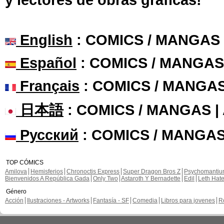
English
: COMICS / MANGAS
Español
: COMICS / MANGAS
Français
: COMICS / MANGA
日本語
: COMICS / MANGAS 
Русский
: COMICS / MANGAS
TOP CÓMICS
Amilova
Hemisferios
Chronoctis Express
Super Dragon Bros Z
Psychomanti
Bienvenidos A República Gada
Only Two
Astaroth Y Bernadette
Edil
Leth Hat
Género
Acción
Ilustraciones - Artworks
Fantasía - SF
Comedia
Libros para jovenes
R