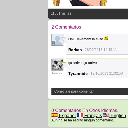
11561 visitas
2 Comentarios
OMG vivement la suite
1
Rarkan
28/05/2013 14:45:11
ça arrive, ça arrive
28
Equipo
Tyrannide
19/10/2013 21:32:53
Conéctate para comentar
0 Comentarios En Otros Idiomas.
Español
Français
English
Aún no se ha escrito ningún comentario.