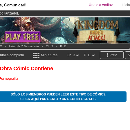
s, Comunidad!
Únete a Amilova
Inici
ado lanzado
!.
08
Cómics y Mangas!
.
uros
al mes!
Hazte Premium ya
XX
>
Astaroth Y Bernadette
>
Ch. 3
>
P. 11
ntalla completa
Miniaturas
Ch. 3
P. 11
Prev.
S
 Obra Cómic Contiene
Pornografía
SÓLO LOS MIEMBROS PUEDEN LEER ESTE TIPO DE CÓMICS.
CLICK AQUÍ PARA CREAR UNA CUENTA GRATIS.