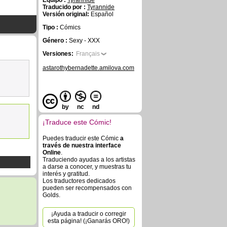
Equipo :
Tyrannide
Traducido por :
Tyrannide
Versión original:
Español
Tipo :
Cómics
Género :
Sexy - XXX
Versiones:
Français
astarothybernadette.amilova.com
by
nc
nd
¡Traduce este Cómic!
Puedes traducir este Cómic
a
través de nuestra interface
Online
.
Traduciendo ayudas a los artistas
a darse a conocer, y muestras tu
interés y gratitud.
Los traductores dedicados
pueden ser recompensados con
Golds.
¡Ayuda a traducir o corregir
esta página! (¡Ganarás ORO!)