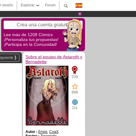
ar sesión
Explorar
Forum
Crea una cuenta gratuita
Lee más de 1208 Cómics
¡Personaliza tus propuestas!
¡Participa en la Comunidad!
Sobre el equipo de Astaroth y
iguiente
Bernadette
230
898
111
Autor :
Ensis
,
CoaX