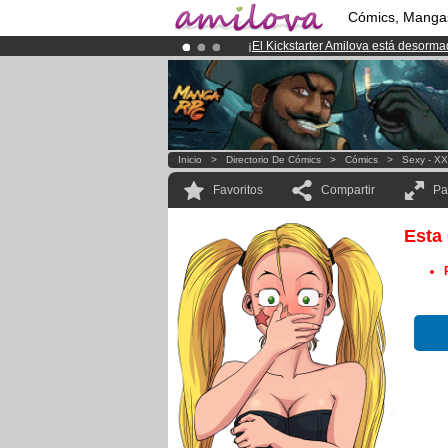
Cómics, Manga
¡
El Kickstarter Amilova está desorm
¡Ya tenemos 134393
miembros
y 12
¡Conviertete en Premium por
3.95 e
Inicio
>
Directorio De Cómics
>
Cómics
>
Sexy - X
Favoritos
Compartir
Pa
Esta