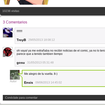
10236 visitas
3 Comentarios
!!!!!!!!
41
TroyB
29/05/2013 18:08:12
oh vaya! ya me extrañaba no recibir noticias de el comic, ya no lo ten
parece que a tenido tambien tiempo
7
gosu
31/05/2013 05:31:48
Me alegro de tu vuelta. 8-)
7
Autor
Ensis
09/06/2013 14:45:02
Conéctate para comentar