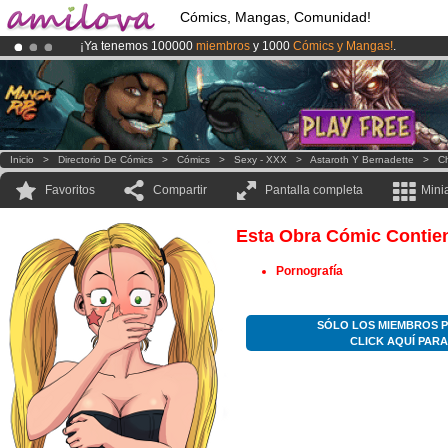
Cómics, Mangas, Comunidad!
¡Ya tenemos 100000
miembros
y 1000
Cómics y Mangas!
.
¡
El Kickstarter Amilova está desormado lanzado
!.
¡Conviertete en Premium por
3.95 euros
al mes!
Hazte Premium ya
Inicio
>
Directorio De Cómics
>
Cómics
>
Sexy - XXX
>
Astaroth Y Bernadette
>
Ch
Favoritos
Compartir
Pantalla completa
Mini
Esta Obra Cómic Contie
Pornografía
SÓLO LOS MIEMBROS P
CLICK AQUÍ PAR