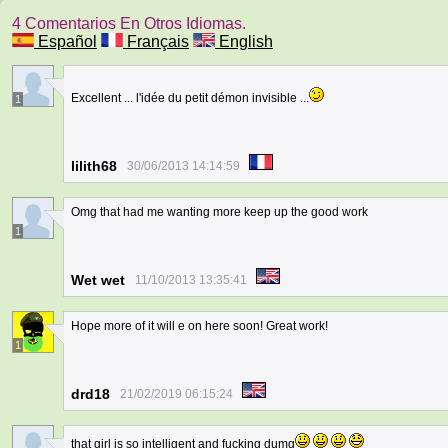
4 Comentarios En Otros Idiomas.
Español
Français
English
Excellent ... l'idée du petit démon invisible ...
1
lilith68
30/06/2013 14:14:59
Omg that had me wanting more keep up the good work
1
Wet wet
11/10/2013 13:35:41
Hope more of it will e on here soon! Great work!
1
drd18
21/02/2019 06:15:24
that girl is so intelligent and fucking dumg