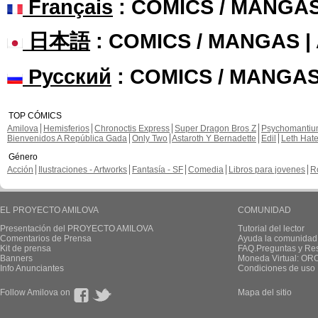
Français
: COMICS / MANGA
日本語
: COMICS / MANGAS 
Русский
: COMICS / MANGAS
TOP CÓMICS
Amilova
Hemisferios
Chronoctis Express
Super Dragon Bros Z
Psychomanti
Bienvenidos A República Gada
Only Two
Astaroth Y Bernadette
Edil
Leth Hat
Género
Acción
Ilustraciones - Artworks
Fantasía - SF
Comedia
Libros para jovenes
R
EL PROYECTO AMILOVA
COMUNIDAD
Presentación del PROYECTO AMILOVA
Tutorial del lector
Comentarios de Prensa
Ayuda la comunidad
Kit de prensa
FAQ.Preguntas y Re
Banners
Moneda Virtual: OR
Info Anunciantes
Condiciones de uso
Follow Amilova on
Mapa del sitio