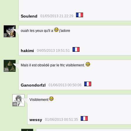
Soulend
01/05/2013 21:22:29
ouah les yeux qu'il a
j'adore
5
hakimi
04/05/2013 19:51:51
Mais il est obsédé par le fric visiblement.
39
Ganondorfzl
01/06/2013 00:50:06
Visiblement
46
wessy
01/06/2013 00:51:35