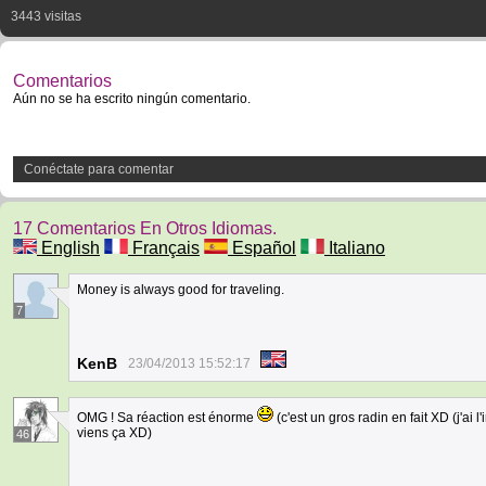
3443 visitas
Comentarios
Aún no se ha escrito ningún comentario.
Conéctate para comentar
17 Comentarios En Otros Idiomas.
English
Français
Español
Italiano
Money is always good for traveling.
7
KenB
23/04/2013 15:52:17
OMG ! Sa réaction est énorme
(c'est un gros radin en fait XD (j'ai
viens ça XD)
46