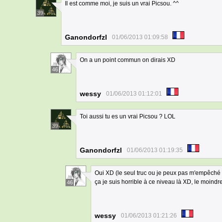
Il est comme moi, je suis un vrai Picsou. ^^
39
Ganondorfzl
01/06/2013 01:09:58
On a un point commun on dirais XD
46
wessy
01/06/2013 01:12:01
Toi aussi tu es un vrai Picsou ? LOL
39
Ganondorfzl
01/06/2013 01:19:35
Oui XD (le seul truc ou je peux pas m'empêché 
ça je suis horrible à ce niveau là XD, le moin
46
wessy
01/06/2013 01:21:26