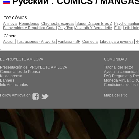
Русский
: COMICS / MANGAS
TOP CÓMICS
Amilova
Hemisferios
Chronoctis Express
Super Dragon Bros Z
Psychomanti
Bienvenidos A República Gada
Only Two
Astaroth Y Bernadette
Edil
Leth Hat
Género
Acción
Ilustraciones - Artworks
Fantasía - SF
Comedia
Libros para jovenes
R
EL PROYECTO AMILOVA
COMUNIDAD
Presentación del PROYECTO AMILOVA
Tutorial del lector
Comentarios de Prensa
Ayuda la comunidad
Kit de prensa
FAQ.Preguntas y Re
Banners
Moneda Virtual: OR
Info Anunciantes
Condiciones de uso
Follow Amilova on
Mapa del sitio