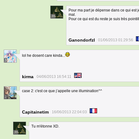
Pour ma part je dépense dans ce qui est j
mal.
39
Pour ce qui est du reste je suis très pointil
Ganondorfzl
01/06/2013 01:29:56
lol he dosent care kinda...
3
kirma
04/06/2013 16:54:11
case 2: c'est ce que j’appelle une illumination^^
2
Capitainetim
16/06/2013 22:04:03
Tu m'étonne XD.
39