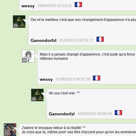
wessy
29/04/2013 03:19:21
Oui et le meilleur c'est que son changement d'apparence n'a plus
39
Ganondorfzl
01/06/2013 00:51:17
Mais il a jamais changé d'apparence, c'est juste qu'a force 
réflexes humains
46
wessy
01/06/2013 00:52:58
Ah oui c'est vrai. ^^
39
Ganondorfzl
02/09/2014 00:08:45
J'adore le brusque retour à la réalité ^^
Je crois que là, même pom' vas être d'accord pour qu'on les emmènen
10