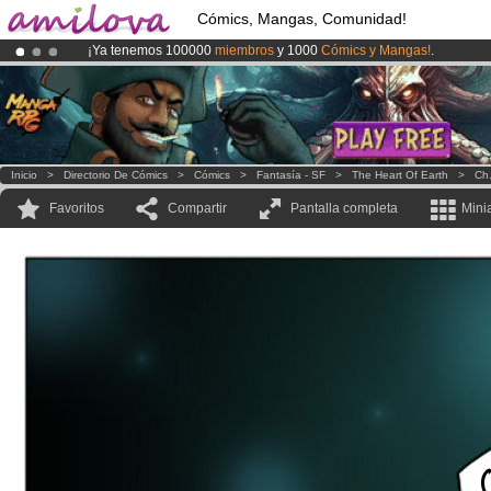
Cómics, Mangas, Comunidad!
¡Ya tenemos 100000
miembros
y 1000
Cómics y Mangas!
.
¡
El Kickstarter Amilova está desormado lanzado
!.
¡Conviertete en Premium por
3.95 euros
al mes!
Hazte Premium ya
Inicio
>
Directorio De Cómics
>
Cómics
>
Fantasía - SF
>
The Heart Of Earth
>
Ch.
Favoritos
Compartir
Pantalla completa
Mini
O