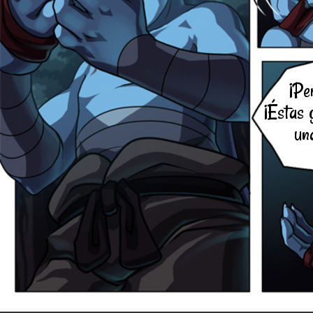
¡Pe
¡Éstas 
un