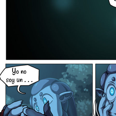
Yo no
soy un . . .