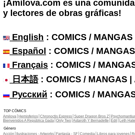
¡Amilova.com es una comunidad 
y lectores de obras gráficas!
English
: COMICS / MANGAS
Español
: COMICS / MANGAS
Français
: COMICS / MANGA
日本語
: COMICS / MANGAS 
Русский
: COMICS / MANGAS
TOP CÓMICS
Amilova
Hemisferios
Chronoctis Express
Super Dragon Bros Z
Psychomanti
Bienvenidos A República Gada
Only Two
Astaroth Y Bernadette
Edil
Leth Hat
Género
Acción
Ilustraciones - Artworks
Fantasía - SF
Comedia
Libros para jovenes
R