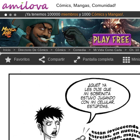
Cómics, Mangas, Comunidad!
¡Ya tenemos 100000
miembros
y 1000
Cómics y Mangas!
.
¡Conviertete en Premium por
3.95 euros
al mes!
Hazte Premium ya
¡
El Kickstarter Amilova está desormado lanzado
!.
Inicio
>
Directorio De Cómics
>
Cómics
>
Comedia
>
Mi Vida Como Carla
>
Ch. 10
Favoritos
Compartir
Pantalla completa
Mini