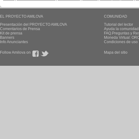
EL PROYECTO AMILOVA
COMUNIDAD
Presentación del PROYECTO AMILOVA
Tutorial del lector
Comentarios de Prensa
Ayuda la comunidad
Kit de prensa
FAQ.Preguntas y Re
Banners
Moneda Virtual: OR
Info Anunciantes
Condiciones de uso
Follow Amilova on
Mapa del sitio