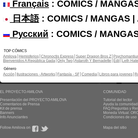
Français
: COMICS / MANGA
日本語
: COMICS / MANGAS 
Русский
: COMICS / MANGAS
TOP CÓMICS
Amilova
Hemisferios
Chronoctis Express
Super Dragon Bros Z
Psychomanti
Bienvenidos A República Gada
Only Two
Astaroth Y Bernadette
Edil
Leth Hat
Género
Acción
Ilustraciones - Artworks
Fantasía - SF
Comedia
Libros para jovenes
R
EL PROYECTO AMILOVA
COMUNIDAD
Presentación del PROYECTO AMILOVA
Tutorial del lector
Comentarios de Prensa
Ayuda la comunidad
Kit de prensa
FAQ.Preguntas y Re
Banners
Moneda Virtual: OR
Info Anunciantes
Condiciones de uso
Follow Amilova on
Mapa del sitio