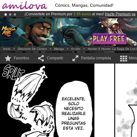
Cómics, Mangas, Comunidad!
¡Conviertete en Premium por
3.95 euros
al mes!
Hazte Premium ya
¡Ya tenemos 100000
miembros
y 1000
Cómics y Mangas!
.
¡
El Kickstarter Amilova está desormado lanzado
!.
Inicio
>
Directorio De Cómics
>
Manga
>
Acción
>
Hunter X Hunter. La Saga De Los 
Favoritos
Compartir
Pantalla completa
Mini