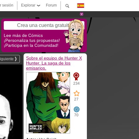
ar sesión
Explorar
Forum
Crea una cuenta gratuita
Lee más de Cómics
¡Personaliza tus propuestas!
¡Participa en la Comunidad!
Sobre el equipo de Hunter X
iguiente
Hunter. La saga de los
emisarios.
234
27
70