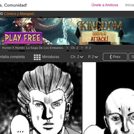
s, Comunidad!
Únete a Amilova
Inici
00
Cómics y Mangas!
.
ado lanzado
!.
uros
al mes!
Hazte Premium ya
>
Hunter X Hunter. La Saga De Los Emisarios.
>
Ch. 2
>
P. 2
ntalla completa
Miniaturas
Ch. 2
P. 2
Prev.
S