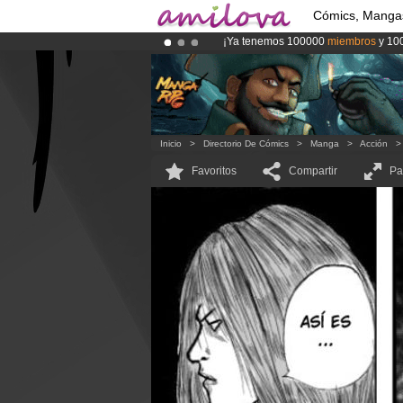
Cómics, Manga
¡Ya tenemos 100000
miembros
y 10
¡
El Kickstarter Amilova está desorm
¡Conviertete en Premium por
3.95 e
Inicio
>
Directorio De Cómics
>
Manga
>
Acción
Favoritos
Compartir
Pa