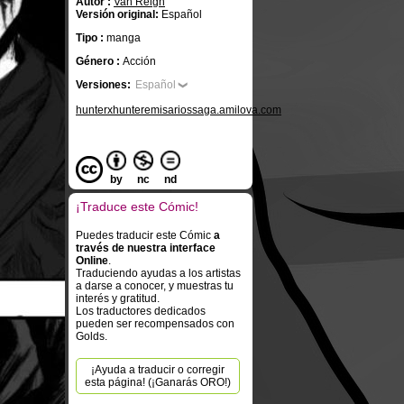
Autor :
Van Reigh
Versión original:
Español
Tipo :
manga
Género :
Acción
Versiones:
Español
hunterxhunteremisariossaga.amilova.com
by
nc
nd
¡Traduce este Cómic!
Puedes traducir este Cómic
a
través de nuestra interface
Online
.
Traduciendo ayudas a los artistas
a darse a conocer, y muestras tu
interés y gratitud.
Los traductores dedicados
pueden ser recompensados con
Golds.
¡Ayuda a traducir o corregir
esta página! (¡Ganarás ORO!)