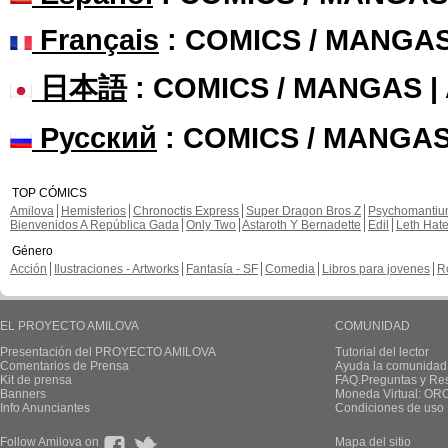
Français
: COMICS / MANGA
日本語
: COMICS / MANGAS 
Русский
: COMICS / MANGAS
TOP CÓMICS
Amilova
Hemisferios
Chronoctis Express
Super Dragon Bros Z
Psychomanti
Bienvenidos A República Gada
Only Two
Astaroth Y Bernadette
Edil
Leth Hat
Género
Acción
Ilustraciones - Artworks
Fantasía - SF
Comedia
Libros para jovenes
R
EL PROYECTO AMILOVA
COMUNIDAD
Presentación del PROYECTO AMILOVA
Tutorial del lector
Comentarios de Prensa
Ayuda la comunidad
Kit de prensa
FAQ.Preguntas y Re
Banners
Moneda Virtual: OR
Info Anunciantes
Condiciones de uso
Follow Amilova on
Mapa del sitio