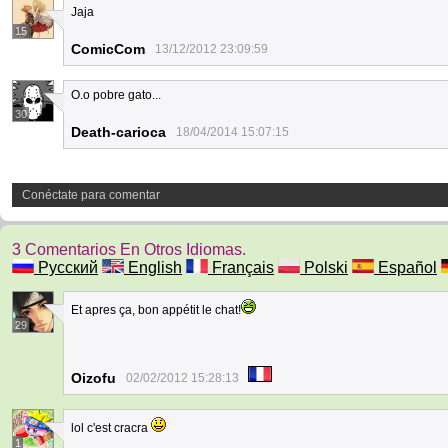
Jaja
15
ComicCom
13/12/2012 23:09:59
O.o pobre gato...
30
Death-carioca
18/04/2014 15:07:15
Conéctate para comentar
3 Comentarios En Otros Idiomas.
Русский
English
Français
Polski
Español
Et apres ça, bon appétit le chat!
29
Oizofu
02/02/2012 15:28:13
lol c'est cracra
1