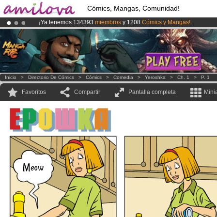
Cómics, Mangas, Comunidad!
¡Ya tenemos 134393
miembros
y 1208
Cómics y Mangas!
.
¡Conviertete en Premium por
3.95 euros
al mes!
Hazte Premium ya
¡
El Kickstarter Amilova está desormado lanzado
!.
Inicio
>
Directorio De Cómics
>
Cómics
>
Comedia
>
Yeroshka
>
Ch. 1
>
P. 1
Favoritos
Compartir
Pantalla completa
Mini
Meow