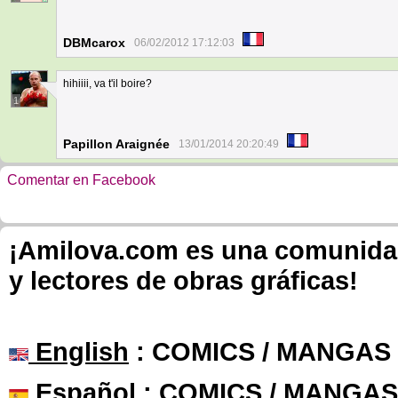
DBMcarox
06/02/2012 17:12:03
hihiiii, va t'il boire?
1
Papillon Araignée
13/01/2014 20:20:49
Comentar en Facebook
¡Amilova.com es una comunidad 
y lectores de obras gráficas!
English
: COMICS / MANGAS
Español
: COMICS / MANGAS