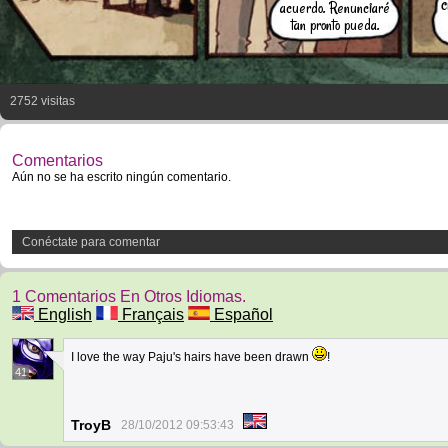
c
acuerdo. Renunciaré
tan pronto pueda.
2752 visitas
Comentarios
Aún no se ha escrito ningún comentario.
Conéctate para comentar
1 Comentarios En Otros Idiomas.
English
Français
Español
I love the way Paju's hairs have been drawn
!
41
TroyB
28/10/2012 09:53:43