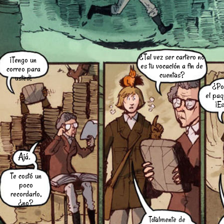
¿Tal vez ser cartero no
¡Tengo un
es tu vocación a fin de
correo para
cuentas?
usted!
¿Po
el pa
¡Es
Ajá.
Te costó un
poco
recordarlo,
¿no?
Totalmente de