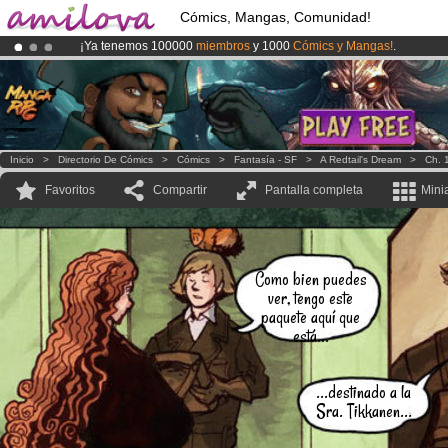
Cómics, Mangas, Comunidad!
¡Ya tenemos 100000
miembros
y 1000
Cómics y Mangas!
.
¡
El Kickstarter Amilova está desormado lanzado
!.
¡Conviertete en Premium por
3.95 euros
al mes!
Hazte Premium ya
Inicio
>
Directorio De Cómics
>
Cómics
>
Fantasía - SF
>
A Redtail's Dream
>
Ch. 
Favoritos
Compartir
Pantalla completa
Mini
Como bien puedes
ver, tengo este
paquete aquí que
está...
...destinado a la
Sra. Tikkanen...