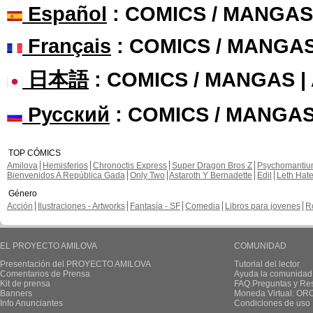
Español
: COMICS / MANGAS
Français
: COMICS / MANGA
日本語
: COMICS / MANGAS 
Русский
: COMICS / MANGAS
TOP CÓMICS
Amilova
Hemisferios
Chronoctis Express
Super Dragon Bros Z
Psychomanti
Bienvenidos A República Gada
Only Two
Astaroth Y Bernadette
Edil
Leth Hat
Género
Acción
Ilustraciones - Artworks
Fantasía - SF
Comedia
Libros para jovenes
R
EL PROYECTO AMILOVA
COMUNIDAD
Presentación del PROYECTO AMILOVA
Tutorial del lector
Comentarios de Prensa
Ayuda la comunidad
Kit de prensa
FAQ.Preguntas y Re
Banners
Moneda Virtual: OR
Info Anunciantes
Condiciones de uso