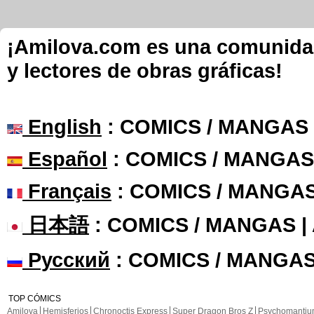
¡Amilova.com es una comunidad 
y lectores de obras gráficas!
English
: COMICS / MANGAS
Español
: COMICS / MANGAS
Français
: COMICS / MANGA
日本語
: COMICS / MANGAS 
Русский
: COMICS / MANGAS
TOP CÓMICS
Amilova
Hemisferios
Chronoctis Express
Super Dragon Bros Z
Psychomanti