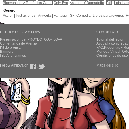
Bienvenidos A República Gada
Only Two
Astaroth Y Bernadette
Edil
Leth Hat
Género
Acción
Ilustraciones - Artworks
Fantasía - SF
Comedia
Libros para jovenes
R
EL PROYECTO AMILOVA
COMUNIDAD
Presentación del PROYECTO AMILOVA
Tutorial del lector
Comentarios de Prensa
Ayuda la comunidad
Kit de prensa
FAQ.Preguntas y Re
Banners
Moneda Virtual: OR
Info Anunciantes
Condiciones de uso
Follow Amilova on
Mapa del sitio