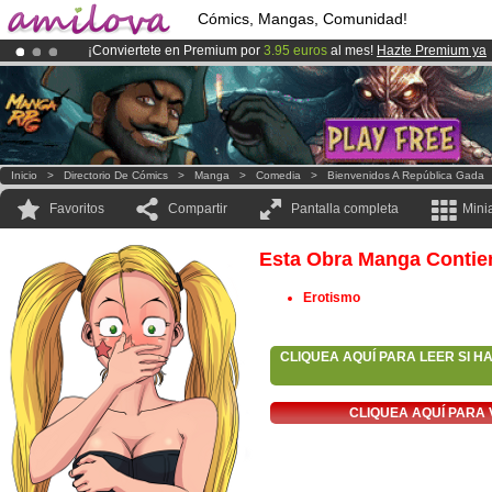
Cómics, Mangas, Comunidad!
¡Conviertete en Premium por
3.95 euros
al mes!
Hazte Premium ya
¡Ya tenemos 100000
miembros
y 1000
Cómics y Mangas!
.
¡
El Kickstarter Amilova está desormado lanzado
!.
Inicio
>
Directorio De Cómics
>
Manga
>
Comedia
>
Bienvenidos A República Gada
Favoritos
Compartir
Pantalla completa
Mini
Esta Obra Manga Contie
Erotismo
CLIQUEA AQUÍ PARA LEER SI H
CLIQUEA AQUÍ PARA 