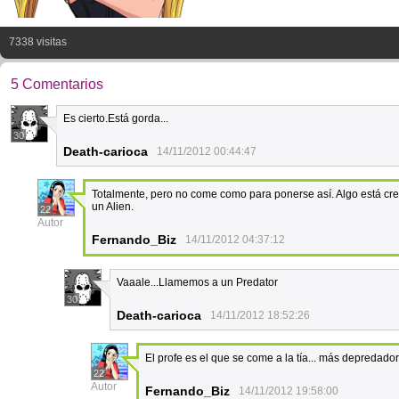
7338 visitas
5 Comentarios
Es cierto.Está gorda...
30
Death-carioca
14/11/2012 00:44:47
Totalmente, pero no come como para ponerse así. Algo está crec
un Alien.
22
Autor
Fernando_Biz
14/11/2012 04:37:12
Vaaale...Llamemos a un Predator
30
Death-carioca
14/11/2012 18:52:26
El profe es el que se come a la tía... más depredador
22
Autor
Fernando_Biz
14/11/2012 19:58:00