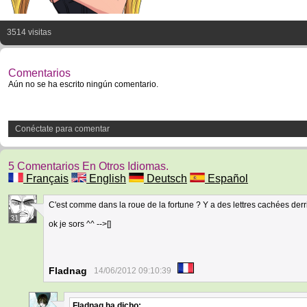
3514 visitas
Comentarios
Aún no se ha escrito ningún comentario.
Conéctate para comentar
5 Comentarios En Otros Idiomas.
Français
English
Deutsch
Español
C'est comme dans la roue de la fortune ? Y a des lettres cachées der
31
ok je sors ^^ -->[]
Fladnag
14/06/2012 09:10:39
Fladnag
ha dicho: