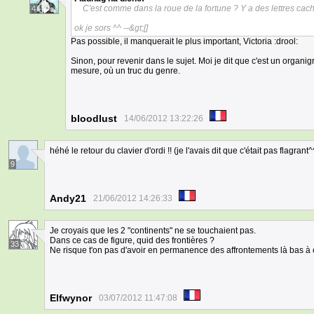
C'est comme dans la roue de la fortune ? Y a des lettres cac
4
ok je sors ^^ --&gt;[]
Pas possible, il manquerait le plus important, Victoria :drool:
Sinon, pour revenir dans le sujet. Moi je dit que c'est un organi
mesure, où un truc du genre.
bloodlust
14/06/2012 13:22:26
héhé le retour du clavier d'ordi !! (je l'avais dit que c'était pas flagrant^
9
Andy21
21/06/2012 14:26:33
Je croyais que les 2 "continents" ne se touchaient pas.
Dans ce cas de figure, quid des frontières ?
33
Ne risque t'on pas d'avoir en permanence des affrontements là bas à 
Elfwynor
03/07/2012 11:47:08