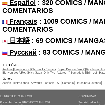
Español
: 320 COMICS / MAN
COMENTARIOS
Français
: 1009 COMICS / MA
COMENTARIOS
日本語
: 69 COMICS / MANGA
Русский
: 83 COMICS / MAN
TOP CÓMICS
Amilova
Hemisferios
Chronoctis Express
Super Dragon Bros Z
Psychomanti
Bienvenidos A República Gada
Only Two
Astaroth Y Bernadette
Edil
Leth Hat
Género
Acción
Ilustraciones - Artworks
Fantasía - SF
Comedia
Libros para jovenes
R
EL PROYECTO AMILOVA
COMUNIDAD
Presentación del PROYECTO AMILOVA
Tutorial del lector