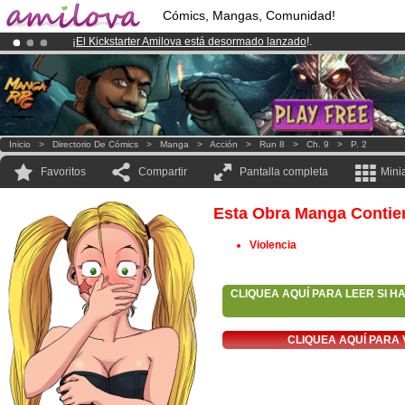
Cómics, Mangas, Comunidad!
¡
El Kickstarter Amilova está desormado lanzado
!.
¡Conviertete en Premium por
3.95 euros
al mes!
Hazte Premium ya
¡Ya tenemos 100000
miembros
y 1000
Cómics y Mangas!
.
Inicio
>
Directorio De Cómics
>
Manga
>
Acción
>
Run 8
>
Ch. 9
>
P. 2
Favoritos
Compartir
Pantalla completa
Mini
Esta Obra Manga Contie
Violencia
CLIQUEA AQUÍ PARA LEER SI H
CLIQUEA AQUÍ PARA 