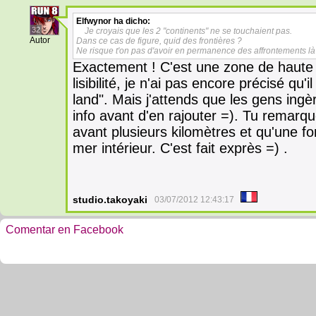
Elfwynor
ha dicho:
32
Je croyais que les 2 "continents" ne se touchaient pas.
Autor
Dans ce cas de figure, quid des frontières ?
Ne risque t'on pas d'avoir en permanence des affrontements là
Exactement ! C'est une zone de haute 
lisibilité, je n'ai pas encore précisé qu
land". Mais j'attends que les gens i
info avant d'en rajouter =). Tu remarque
avant plusieurs kilomètres et qu'une f
mer intérieur. C'est fait exprès =) .
studio.takoyaki
03/07/2012 12:43:17
Comentar en Facebook