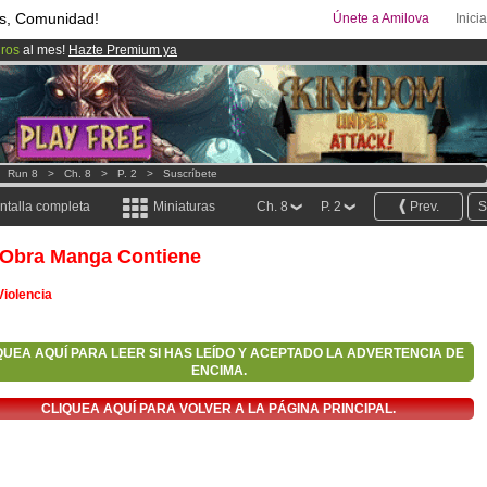
s, Comunidad!
Únete a Amilova
Inici
uros
al mes!
Hazte Premium ya
ado lanzado
!.
00
Cómics y Mangas!
.
>
Run 8
>
Ch. 8
>
P. 2
>
Suscríbete
ntalla completa
Miniaturas
Ch. 8
P. 2
Prev.
S
 Obra Manga Contiene
Violencia
QUEA AQUÍ PARA LEER SI HAS LEÍDO Y ACEPTADO LA ADVERTENCIA DE
ENCIMA.
CLIQUEA AQUÍ PARA VOLVER A LA PÁGINA PRINCIPAL.