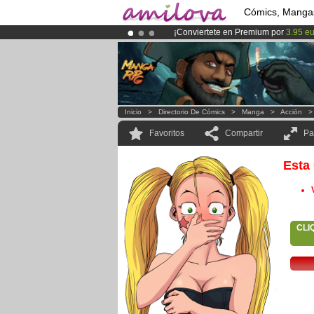
Cómics, Manga
¡Conviertete en Premium por
3.95 e
¡
El Kickstarter Amilova está desorm
¡Ya tenemos 100000
miembros
y 10
Inicio
>
Directorio De Cómics
>
Manga
>
Acción
Favoritos
Compartir
Pa
Esta
CLI