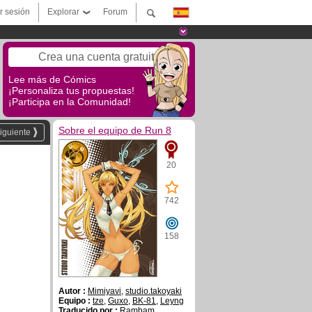
ar sesión
Explorar
Forum
Crea una cuenta gratuita
Lee más de Cómics
¡Personaliza tus propuestas!
¡Participa en la Comunidad!
Sobre el equipo de Run 8
iguiente
20
742
158
Autor :
Mimiyavi
,
studio.takoyaki
Equipo :
tze
,
Guxo
,
BK-81
,
Leyng
Traducido por :
Rambam