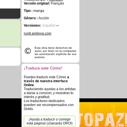
Versión original:
Français
Tipo :
manga
Género :
Acción
Versiones:
Español
run8.amilova.com
©
Esta obra tiene derechos de
autor, por favor no la compartas
sin autorización explícita de sus
autores.
¡Traduce este Cómic!
Puedes traducir este Cómic
a
través de nuestra interface
Online
.
Traduciendo ayudas a los artistas
a darse a conocer, y muestras tu
interés y gratitud.
Los traductores dedicados
pueden ser recompensados con
Golds.
¡Ayuda a traducir o corregir
esta página! (¡Ganarás ORO!)