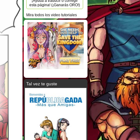
¡Ayuda a traducir o corregir
esta página! (¡Ganarás ORO!)
Mira todos los video tutoriales
Tal vez te guste