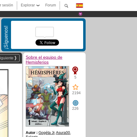
ar sesión
Explorar
Forum
¡Síguenos!
Sobre el equipo de
iguiente
Hemisferios
5
2194
226
Autor :
Gogéta Jr
,
Asura00
,