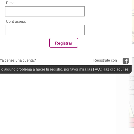
E-mail:
Contraseña:
Ya tienes una cuenta?
Registrate con
 o alguno problema a hacer tu registro, por favor mira las FAQ.:
Haz clic aquí se
quieres ayuda!