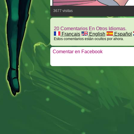
3677 visitas
20 Comentarios En Otros Idiomas.
Français
English
Español
Estos comentarios están ocultos por ahora.
Comentar en Facebook