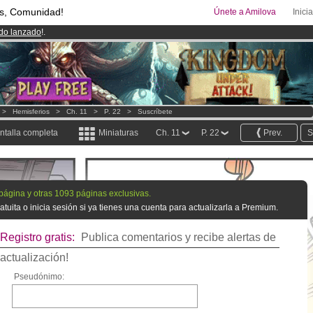
s, Comunidad!
Únete a Amilova
Inici
ado lanzado
!.
08
Cómics y Mangas!
.
uros
al mes!
Hazte Premium ya
>
Hemisferios
>
Ch. 11
>
P. 22
>
Suscríbete
ntalla completa
Miniaturas
Ch. 11
P. 22
Prev.
S
 página y otras 1093 páginas exclusivas.
tuita o inicia sesión si ya tienes una cuenta para actualizarla a Premium.
Registro gratis:
Publica comentarios y recibe alertas de
actualización!
Pseudónimo: