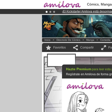
Cómics, Manga
¡
El Kickstarter Amilova está desorm
¡Ya tenemos 134393
miembros
y 12
¡Conviertete en Premium por
3.95 e
Inicio
>
Directorio De Cómics
>
Manga
>
Comedia
Favoritos
Compartir
Pa
Hazte Premium
para leer esta
Regístrate en Amilova de forma gra