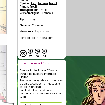
Salagir
Equipo :
fikiri
,
Tomoko
,
Robot
Panda
,
TroyB
Traducido por :
franje
Versión original:
Français
Tipo :
manga
Género :
Comedia
Versiones:
Español
hemispheres.amilova.com
by
nc
nd
¡Traduce este Cómic!
Puedes traducir este Cómic
a
través de nuestra interface
Online
.
Traduciendo ayudas a los artistas
a darse a conocer, y muestras tu
interés y gratitud.
Los traductores dedicados
pueden ser recompensados con
Golds.