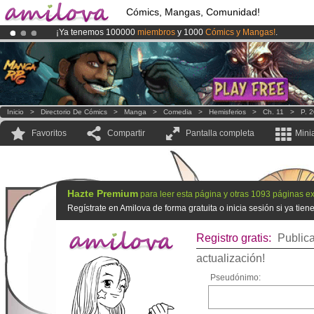
Cómics, Mangas, Comunidad!
¡Ya tenemos 100000
miembros
y 1000
Cómics y Mangas!
.
¡
El Kickstarter Amilova está desormado lanzado
!.
¡Conviertete en Premium por
3.95 euros
al mes!
Hazte Premium ya
Inicio
>
Directorio De Cómics
>
Manga
>
Comedia
>
Hemisferios
>
Ch. 11
>
P. 
Favoritos
Compartir
Pantalla completa
Mini
Hazte Premium
para leer esta página y otras 1093 páginas ex
Regístrate en Amilova de forma gratuita o inicia sesión si ya tie
Registro gratis:
Publica
actualización!
Pseudónimo: