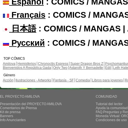
Español
: COMICS / MANGAS
Français
: COMICS / MANGA
日本語
: COMICS / MANGAS 
Русский
: COMICS / MANGAS
TOP CÓMICS
Amilova
Hemisferios
Chronoctis Express
Super Dragon Bros Z
Psychomanti
Bienvenidos A República Gada
Only Two
Astaroth Y Bernadette
Edil
Leth Hat
Género
Acción
Ilustraciones - Artworks
Fantasía - SF
Comedia
Libros para jovenes
R
EL PROYECTO AMILOVA
COMUNIDAD
Presentación del PROYECTO AMILOVA
Tutorial del lector
Comentarios de Prensa
Ayuda la comunidad
Kit de prensa
FAQ.Preguntas y Re
Banners
Moneda Virtual: OR
Info Anunciantes
Condiciones de uso