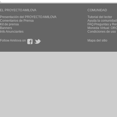
EL PROYECTO AMILOVA
COMUNIDAD
Presentación del PROYECTO AMILOVA
Tutorial del lector
Comentarios de Prensa
Ayuda la comunidad
Kit de prensa
FAQ.Preguntas y Re
Banners
Moneda Virtual: OR
Info Anunciantes
Condiciones de uso
Follow Amilova on
Mapa del sitio