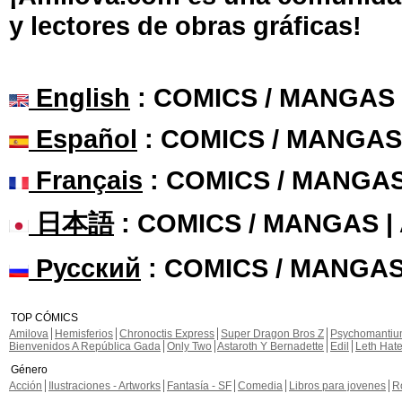
y lectores de obras gráficas!
English
: COMICS / MANGAS
Español
: COMICS / MANGAS
Français
: COMICS / MANGA
日本語
: COMICS / MANGAS 
Русский
: COMICS / MANGAS
TOP CÓMICS
Amilova
Hemisferios
Chronoctis Express
Super Dragon Bros Z
Psychomanti
Bienvenidos A República Gada
Only Two
Astaroth Y Bernadette
Edil
Leth Hat
Género
Acción
Ilustraciones - Artworks
Fantasía - SF
Comedia
Libros para jovenes
R