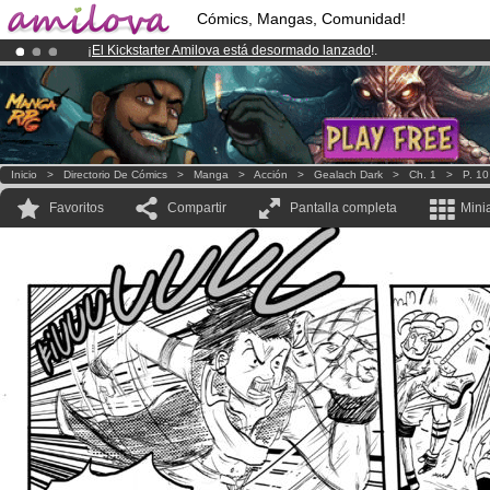
Cómics, Mangas, Comunidad!
¡
El Kickstarter Amilova está desormado lanzado
!.
¡Ya tenemos 100000
miembros
y 1000
Cómics y Mangas!
.
¡Conviertete en Premium por
3.95 euros
al mes!
Hazte Premium ya
Inicio
>
Directorio De Cómics
>
Manga
>
Acción
>
Gealach Dark
>
Ch. 1
>
P. 10
Favoritos
Compartir
Pantalla completa
Mini