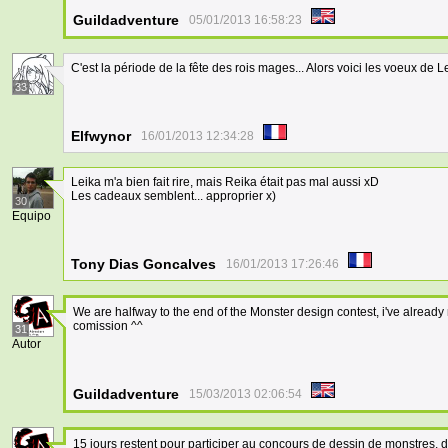
Guildadventure
05/01/2013 16:58:23
C'est la période de la fête des rois mages... Alors voici les voeux de Le
33
Elfwynor
16/01/2013 12:34:28
Leika m'a bien fait rire, mais Reika était pas mal aussi xD
Les cadeaux semblent... approprier x)
30
Equipo
Tony Dias Goncalves
16/01/2013 17:26:46
We are halfway to the end of the Monster design contest, i've already 
comission ^^
31
Autor
Guildadventure
15/03/2013 02:06:54
15 jours restent pour participer au concours de dessin de monstres,