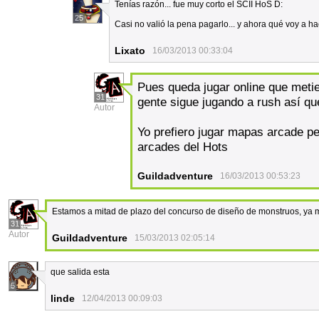
Tenías razón... fue muy corto el SCII HoS D:
25
Casi no valió la pena pagarlo... y ahora qué voy a h
Lixato
16/03/2013 00:33:04
Pues queda jugar online que metie
31
gente sigue jugando a rush así qu
Autor
Yo prefiero jugar mapas arcade p
arcades del Hots
Guildadventure
16/03/2013 00:53:23
Estamos a mitad de plazo del concurso de diseño de monstruos, ya 
31
Autor
Guildadventure
15/03/2013 02:05:14
que salida esta
5
linde
12/04/2013 00:09:03