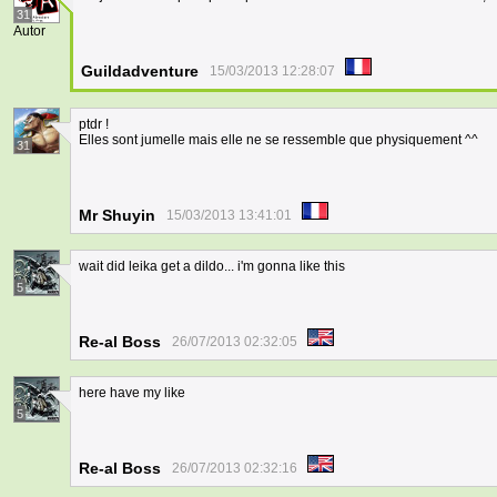
31
Autor
Guildadventure
15/03/2013 12:28:07
ptdr !
Elles sont jumelle mais elle ne se ressemble que physiquement ^^
31
Mr Shuyin
15/03/2013 13:41:01
wait did leika get a dildo... i'm gonna like this
5
Re-al Boss
26/07/2013 02:32:05
here have my like
5
Re-al Boss
26/07/2013 02:32:16