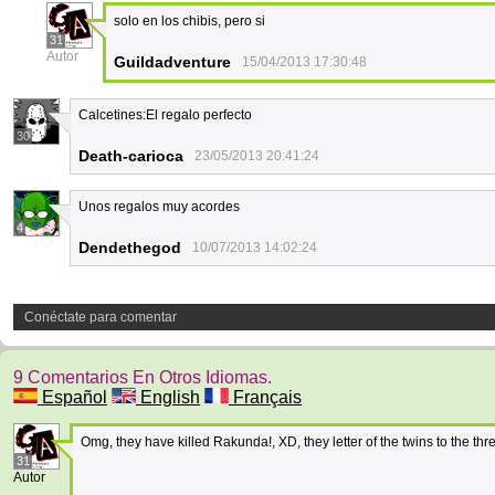
solo en los chibis, pero si
31
Autor
Guildadventure
15/04/2013 17:30:48
Calcetines:El regalo perfecto
30
Death-carioca
23/05/2013 20:41:24
Unos regalos muy acordes
4
Dendethegod
10/07/2013 14:02:24
Conéctate para comentar
9 Comentarios En Otros Idiomas.
Español
English
Français
Omg, they have killed Rakunda!, XD, they letter of the twins to the th
31
Autor