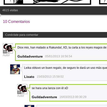
4615 visitas
10 Comentarios
Conéctate para comentar
Diox mio, han matado a Rakunda!, XD, la carta a los reyes magos de
31
Autor
Guildadventure
05/01/2013 16:56:54
Leika obtuvo un buen regalo, de seguro le dará un uso más que s
25
Lixato
15/03/2013 15:59:02
se hara una lanza con él xD
31
Autor
Guildadventure
16/03/2013 00:30:29