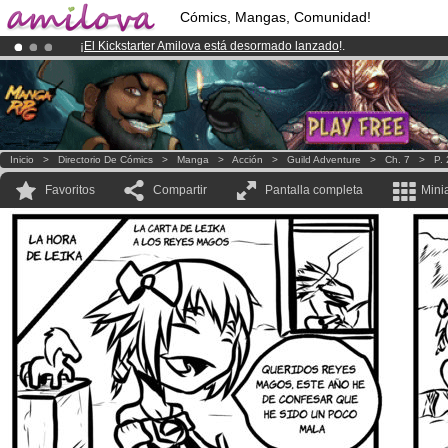
Cómics, Mangas, Comunidad!
¡
El Kickstarter Amilova está desormado lanzado
!.
¡Ya tenemos 134393
miembros
y 1208
Cómics y Mangas!
.
¡Conviertete en Premium por
3.95 euros
al mes!
Hazte Premium ya
Inicio
>
Directorio De Cómics
>
Manga
>
Acción
>
Guild Adventure
>
Ch. 7
>
P.
Favoritos
Compartir
Pantalla completa
Mini