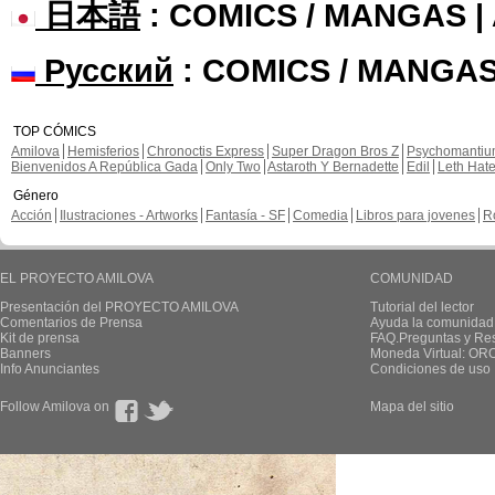
日本語
: COMICS / MANGAS 
Русский
: COMICS / MANGAS
TOP CÓMICS
Amilova
Hemisferios
Chronoctis Express
Super Dragon Bros Z
Psychomanti
Bienvenidos A República Gada
Only Two
Astaroth Y Bernadette
Edil
Leth Hat
Género
Acción
Ilustraciones - Artworks
Fantasía - SF
Comedia
Libros para jovenes
R
EL PROYECTO AMILOVA
COMUNIDAD
Presentación del PROYECTO AMILOVA
Tutorial del lector
Comentarios de Prensa
Ayuda la comunidad
Kit de prensa
FAQ.Preguntas y Re
Banners
Moneda Virtual: OR
Info Anunciantes
Condiciones de uso
Follow Amilova on
Mapa del sitio