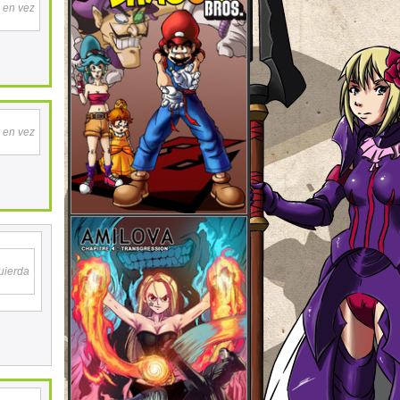
a en vez
a en vez
quierda