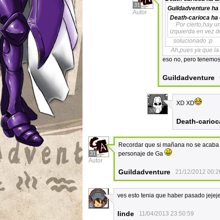
31
Guildadventure
ha 
Autor
Death-carioca
ha 
Por cierto,hay u
izquierda en vez 
solucionado :p
Ah,pues ya que la 
eso no, pero tenemos
Guildadventure
XD XD
30
Death-carioc
Recordar que si mañana no se acaba el
31
personaje de Ga
Autor
Guildadventure
21/12/2012 00:2
ves esto tenia que haber pasado jejej
5
linde
11/04/2013 23:50:59