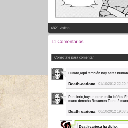
4821 visitas
11 Comentarios
Conéctate para comentar
Lukard,aquí también hay seres human
30
Death-carioca
01/10/2012 22:20:
Por cierto,hay un error estilo Ibáñez:
mano derecha:Resumen:Tiene 2 mano
30
Death-carioca
06/10/2012 19:03:
Death-carioca
ha dicho: