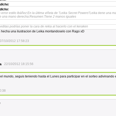
dicho:
dicho:
n error estilo Ibáñez:En la última viñeta de "Leika Secret Powers"Leika tiene una m
de una mano derecha:Resumen:Tiene 2 manos iguales
editas podrías poner la cara de rekia al hacerlo con el keraken
 hecha una ilustracion de Leika montandoselo con Rago xD
07/10/2012 17:58:23
a
22/10/2012 18:15:56
 mundo, seguis teniendo hasta el Lunes para participar en el sorteo adivinando e
0:38
e