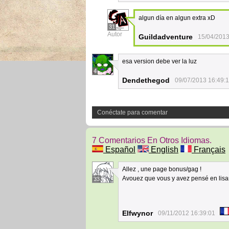
algun día en algun extra xD
31
Autor
Guildadventure
15/04/2013
esa version debe ver la luz
4
Dendethegod
09/07/2013 16:49:
Conéctate para comentar
7 Comentarios En Otros Idiomas.
Español
English
Français
Allez , une page bonus/gag !
Avouez que vous y avez pensé en lisa
33
Elfwynor
09/11/2012 16:39:01