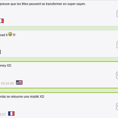
reuve que les filles peuvent se transformer en super sayen.
read it
!!!
 money XD
 03:16:49
ntai se retourne une réalité XD
8:57