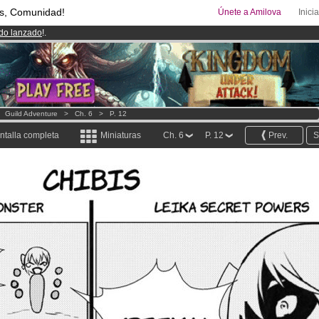
s, Comunidad!
Únete a Amilova
Inici
ado lanzado
!.
00
Cómics y Mangas!
.
uros
al mes!
Hazte Premium ya
>
Guild Adventure
>
Ch. 6
>
P. 12
ntalla completa
Miniaturas
Ch. 6
P. 12
Prev.
S