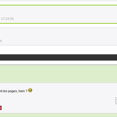
 17:24:54
14
nt les pages, hein ?