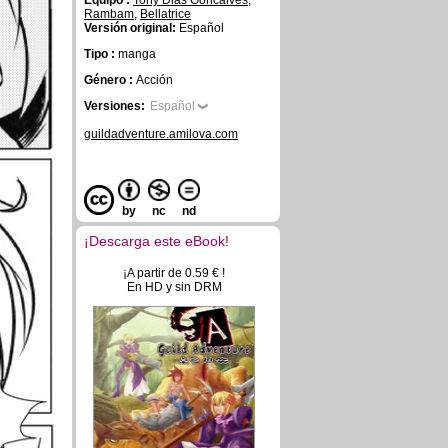
Equipo :
Tony Dias Goncalves
,
Rambam
,
Bellatrice
Versión original:
Español
Tipo :
manga
Género :
Acción
Versiones:
Español
guildadventure.amilova.com
by
nc
nd
¡Descarga este eBook!
¡A partir de 0.59 € !
En HD y sin DRM