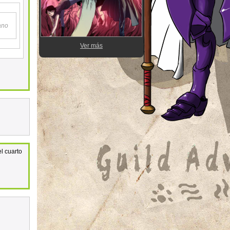
ano
Ver más
l cuarto