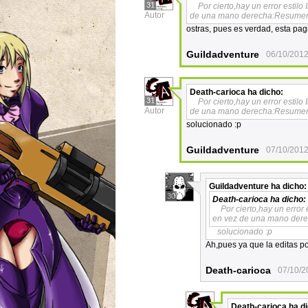
31
Por cierto,hay un error estil
Autor
de una mano derecha:Resumen
ostras, pues es verdad, esta pagi
Guildadventure
06/10/2012
Death-carioca
ha dicho:
31
Por cierto,hay un error estil
Autor
de una mano derecha:Resumen
solucionado :p
Guildadventure
07/10/2012
Guildadventure
ha dicho:
30
Death-carioca
ha dicho:
Por cierto,hay un error
en vez de una mano der
solucionado :p
Ah,pues ya que la editas po
Death-carioca
07/10/2
Death-carioca
ha di