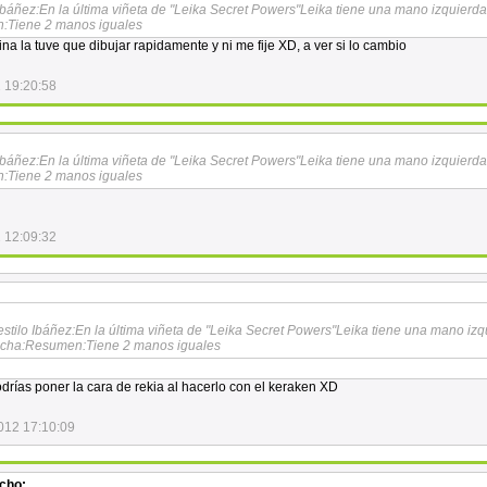
o Ibáñez:En la última viñeta de "Leika Secret Powers"Leika tiene una mano izquierd
:Tiene 2 manos iguales
na la tuve que dibujar rapidamente y ni me fije XD, a ver si lo cambio
 19:20:58
o Ibáñez:En la última viñeta de "Leika Secret Powers"Leika tiene una mano izquierd
:Tiene 2 manos iguales
 12:09:32
 estilo Ibáñez:En la última viñeta de "Leika Secret Powers"Leika tiene una mano iz
echa:Resumen:Tiene 2 manos iguales
drías poner la cara de rekia al hacerlo con el keraken XD
012 17:10:09
cho: