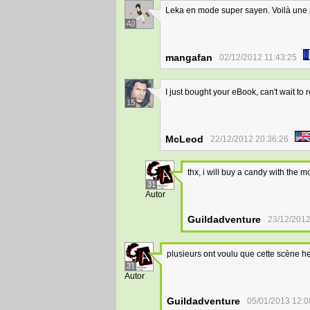
Leka en mode super sayen. Voilà une p
40
mangafan
02/12/2012 11:43:25
I just bought your eBook, can't wait to 
15
McLeod
22/12/2012 20:36:26
thx, i will buy a candy with the
31
Autor
Guildadventure
23/12/2012
plusieurs ont voulu que cette scène he
31
Autor
Guildadventure
05/01/2013 12:0