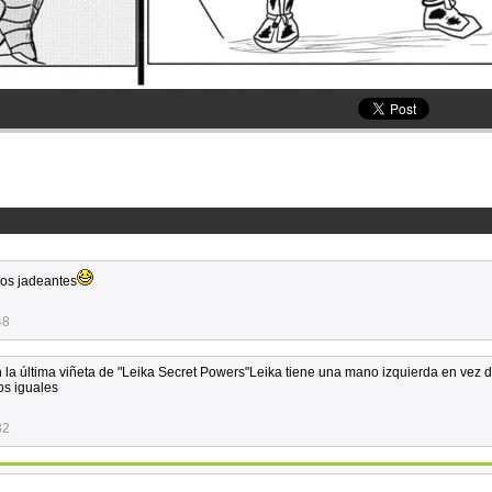
os jadeantes
48
En la última viñeta de "Leika Secret Powers"Leika tiene una mano izquierda en vez 
s iguales
32