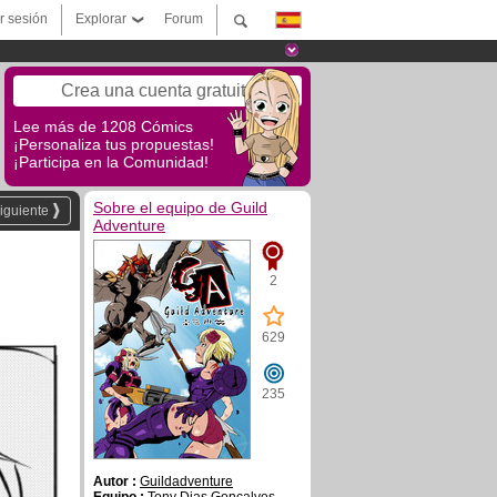
ar sesión
Explorar
Forum
Crea una cuenta gratuita
Lee más de 1208 Cómics
¡Personaliza tus propuestas!
¡Participa en la Comunidad!
Sobre el equipo de Guild
iguiente
Adventure
2
629
235
Autor :
Guildadventure