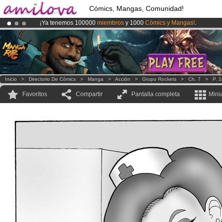
Cómics, Mangas, Comunidad!
¡Ya tenemos 100000
miembros
y 1000
Cómics y Mangas!
.
¡Conviertete en Premium por
3.95 euros
al mes!
Hazte Premium ya
¡
El Kickstarter Amilova está desormado lanzado
!.
Inicio
>
Directorio De Cómics
>
Manga
>
Acción
>
Grupo Rockets
>
Ch. 7
>
P. 
Favoritos
Compartir
Pantalla completa
Mini