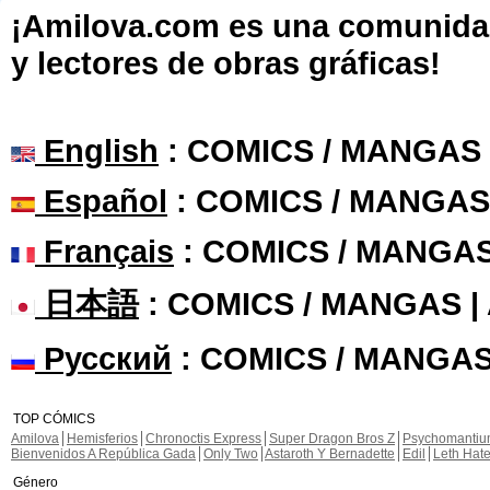
¡Amilova.com es una comunidad 
y lectores de obras gráficas!
English
: COMICS / MANGAS
Español
: COMICS / MANGAS
Français
: COMICS / MANGA
日本語
: COMICS / MANGAS 
Русский
: COMICS / MANGAS
TOP CÓMICS
Amilova
Hemisferios
Chronoctis Express
Super Dragon Bros Z
Psychomanti
Bienvenidos A República Gada
Only Two
Astaroth Y Bernadette
Edil
Leth Hat
Género