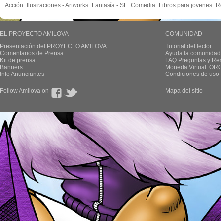
Acción
Ilustraciones - Artworks
Fantasía - SF
Comedia
Libros para jovenes
R
EL PROYECTO AMILOVA
COMUNIDAD
Presentación del PROYECTO AMILOVA
Tutorial del lector
Comentarios de Prensa
Ayuda la comunidad
Kit de prensa
FAQ.Preguntas y Re
Banners
Moneda Virtual: OR
Info Anunciantes
Condiciones de uso
Follow Amilova on
Mapa del sitio