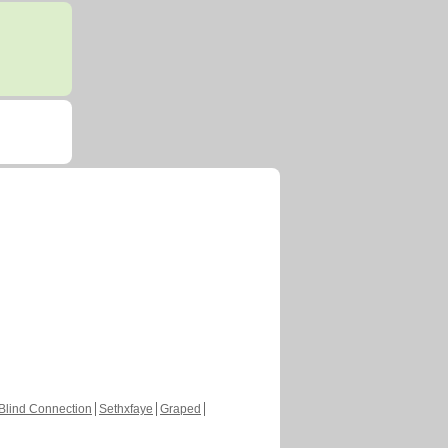
Blind Connection
Sethxfaye
Graped