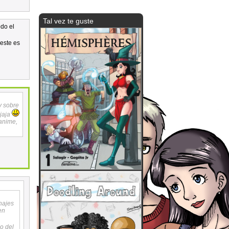
Tal vez te guste
odo el
 este es
y sobre
 jaja
 anime,
onajes
en
o del