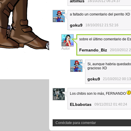
altimus
18/10/2012 06:24:37
a faltado un comentario del perrito XD
6
goku9
18/10/2012 21:52:16
sobre el último comentario de Estr
22
Autor
Fernando_Biz
20/10/2012 2
Si, aunque habria quedado
gracioso XD
6
goku9
21/10/2012 00:13
Los chibis son lo más, FERNANDO
13
ELbabotas
09/11/2012 01:40:24
Conéctate para comentar