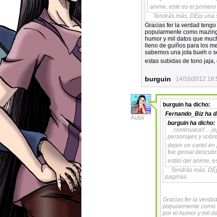
anime, este es el primer
Tendrás más, DEjo una 
Gracias fer la verdad teng
popularmente como mazinger
humor y mil datos que much
lleno de guiños para los m
sabemos una jota bueh o s
estas subidas de tono jaja,
burguin
14/10/2012 18:
burguin
ha dicho:
22
Fernando_Biz
ha d
Autor
burguin
ha dicho:
continuara!!… je
personajes y sobr
dejen un cartel en 
fue genial descub
estilo del anime, 
Tendrás más, DEj
paginas.
Gracias fer la verd
popularmente como m
por el humor y mil 