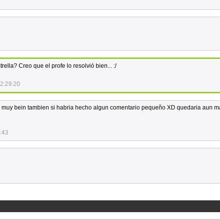
ella? Creo que el profe lo resolvió bien... :/
2:29:20
 muy bein tambien si habria hecho algun comentario pequeño XD quedaria aun m
:43