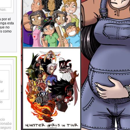
nas.
 por el
anga esta
que no
es como
le
 el
ás
ocio
cionaba
 seguro