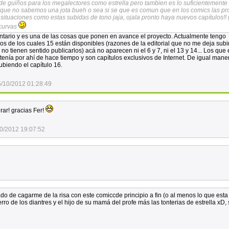
de guiños para los megalectores como estrella pero tambien es lo suficientemente
s que no sabemos una jota bueh o sea si se que es comun que en los comics las pr
ituaciones como estas subidas de tono jaja, ojala pronto haya nuevos capítulos!! 
 curvas
tario y es una de las cosas que ponen en avance el proyecto. Actualmente tengo
os de los cuales 15 están disponibles (razones de la editorial que no me deja subi
 no tienen sentido publicarlos) acá no aparecen ni el 6 y 7, ni el 13 y 14... Los que
tenía por ahí de hace tiempo y son capítulos exclusivos de Internet. De igual mane
ubiendo el capítulo 16.
/10/2012 01:28:49
ar! gracias Fer!
0/2012 19:07:52
do de cagarme de la risa con este comiccde principio a fin (o al menos lo que esta
erro de los diantres y el hijo de su mamá del profe más las tonterias de estrella xD,