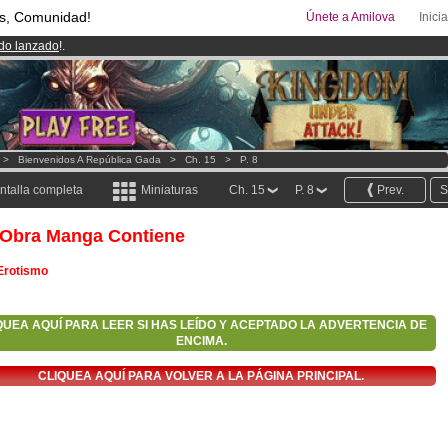
s, Comunidad!
Únete a Amilova
Inici
ado lanzado
!.
uros
al mes!
Hazte Premium ya
08
Cómics y Mangas!
.
>
Bienvenidos A República Gada
>
Ch. 15
>
P. 8
ntalla completa
Miniaturas
Ch. 15
P. 8
Prev.
S
 Obra Manga Contiene
Erotismo
QUEA AQUÍ PARA LEER SI HAS LEÍDO Y ACEPTADO LA ADVERTENCIA DE
ENCIMA.
CLIQUEA AQUÍ PARA VOLVER A LA PÁGINA PRINCIPAL.