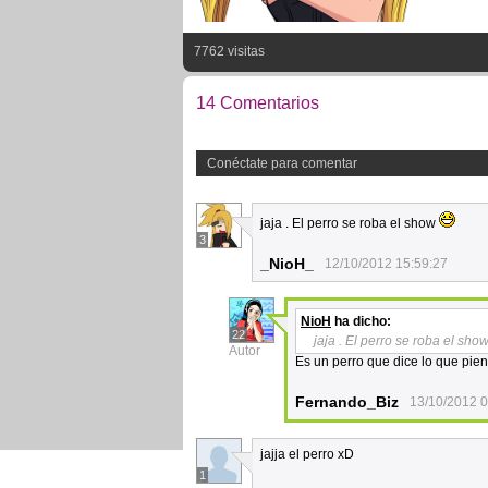
7762 visitas
14 Comentarios
Conéctate para comentar
jaja . El perro se roba el show
3
_NioH_
12/10/2012 15:59:27
NioH
ha dicho:
22
jaja . El perro se roba el sho
Autor
Es un perro que dice lo que pien
Fernando_Biz
13/10/2012 0
jajja el perro xD
1