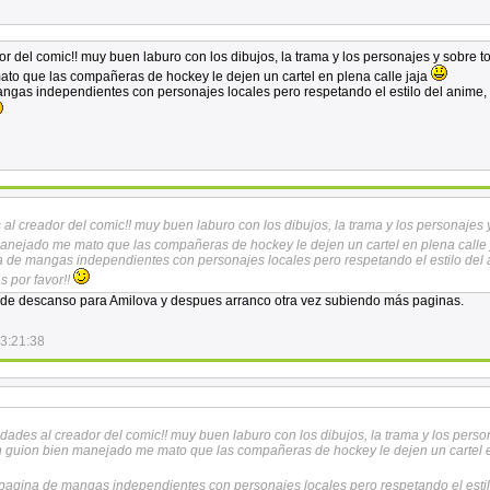
or del comic!! muy buen laburo con los dibujos, la trama y los personajes y sobre t
to que las compañeras de hockey le dejen un cartel en plena calle jaja
angas independientes con personajes locales pero respetando el estilo del anime,
s al creador del comic!! muy buen laburo con los dibujos, la trama y los personajes 
manejado me mato que las compañeras de hockey le dejen un cartel en plena calle
na de mangas independientes con personajes locales pero respetando el estilo del
s por favor!!
e descanso para Amilova y despues arranco otra vez subiendo más paginas.
3:21:38
cidades al creador del comic!! muy buen laburo con los dibujos, la trama y los pers
un guion bien manejado me mato que las compañeras de hockey le dejen un cartel 
a pagina de mangas independientes con personajes locales pero respetando el estil