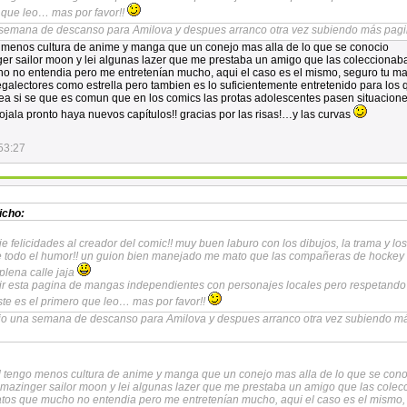
o que leo… mas por favor!!
semana de descanso para Amilova y despues arranco otra vez subiendo más pagi
o menos cultura de anime y manga que un conejo mas alla de lo que se conocio
 sailor moon y lei algunas lazer que me prestaba un amigo que las coleccionaba
o no entendia pero me entretenían mucho, aqui el caso es el mismo, seguro tu m
egalectores como estrella pero tambien es lo suficientemente entretenido para los 
ea si se que es comun que en los comics las protas adolescentes pasen situacion
 ojala pronto haya nuevos capítulos!! gracias por las risas!…y las curvas
53:27
icho:
je felicidades al creador del comic!! muy buen laburo con los dibujos, la trama y los
e todo el humor!! un guion bien manejado me mato que las compañeras de hockey 
plena calle jaja
rir esta pagina de mangas independientes con personajes locales pero respetando
este es el primero que leo… mas por favor!!
o una semana de descanso para Amilova y despues arranco otra vez subiendo m
ad tengo menos cultura de anime y manga que un conejo mas alla de lo que se con
azinger sailor moon y lei algunas lazer que me prestaba un amigo que las colec
datos que mucho no entendia pero me entretenían mucho, aqui el caso es el mismo,