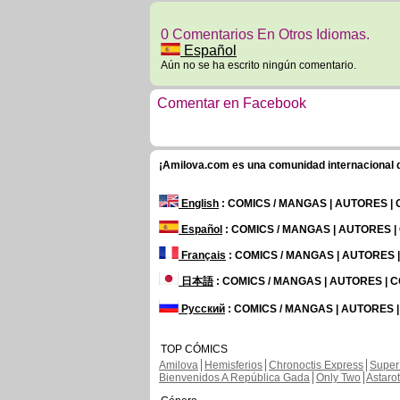
0 Comentarios En Otros Idiomas.
Español
Aún no se ha escrito ningún comentario.
Comentar en Facebook
¡Amilova.com es una comunidad internacional de
English
: COMICS / MANGAS | AUTORES |
Español
: COMICS / MANGAS | AUTORES 
Français
: COMICS / MANGAS | AUTORES
日本語
: COMICS / MANGAS | AUTORES |
Русский
: COMICS / MANGAS | AUTORES 
TOP CÓMICS
Amilova
Hemisferios
Chronoctis Express
Super
Bienvenidos A República Gada
Only Two
Astaro