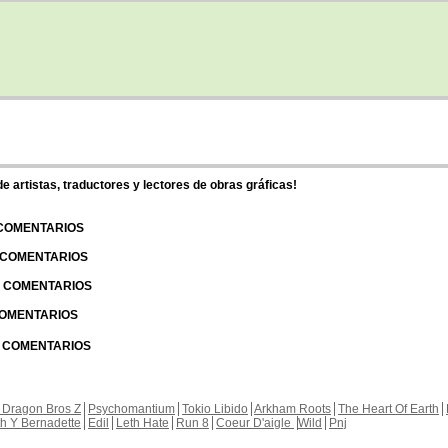
 artistas, traductores y lectores de obras gráficas!
 COMENTARIOS
| COMENTARIOS
 | COMENTARIOS
 COMENTARIOS
| COMENTARIOS
 Dragon Bros Z
Psychomantium
Tokio Libido
Arkham Roots
The Heart Of Earth
th Y Bernadette
Edil
Leth Hate
Run 8
Coeur D'aigle
Wild
Pnj