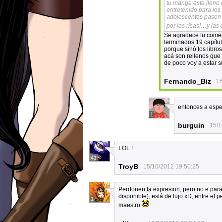
tu manga esta lleno 
entretenido para lo
adolescentes pasen s
por las risas!…y las
Se agradece tu comen
terminados 19 capítul
porque sinó los libros
acá son rellenos que 
de poco voy a estar s
Fernando_Biz
15
entonces a esper
1
burguin
15/1
LOL !
41
TroyB
15/10/2012 19:50:25
Perdonen la expresion, pero no e para
disponible), está de lujo xD, entre el p
1
maestro