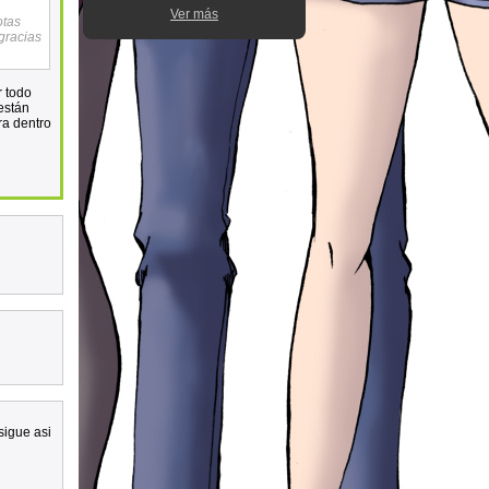
Ver más
otas
gracias
r todo
 están
ra dentro
 sigue asi