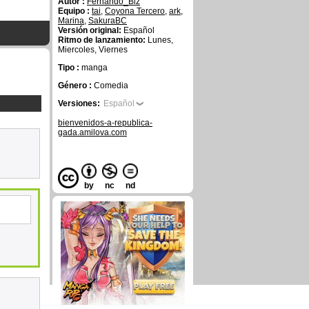
Autor :
Fernando_Biz
Equipo :
tai
,
Coyona Tercero
,
ark
,
Marina
,
SakuraBC
Versión original:
Español
Ritmo de lanzamiento:
Lunes,
Miercoles, Viernes
Tipo :
manga
Género :
Comedia
Versiones:
Español
bienvenidos-a-republica-
gada.amilova.com
by
nc
nd