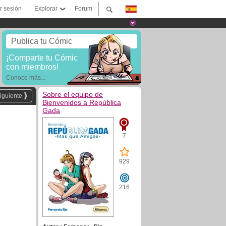
ar sesión
Explorar
Forum
Publica tu Cómic
¡Comparte tu Cómic
con miembros!
Conoce más...
Sobre el equipo de
iguiente
Bienvenidos a República
Gada
7
929
216