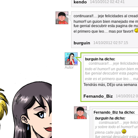
kendo
14/10/2012 02:42:41
continuara!!… jeje felicidades al cread
humor!! un guion bien manejado me ma
1
fue genial descubrir esta pagina de m
el primero que leo… mas por favor!!
burguin
14/10/2012 02:57:15
burguin
ha dicho:
22
continuara!!… jeje felicidade
Autor
todo el humor!! un guion bien 
fue genial descubrir esta pagi
este es el primero que leo… ma
Tendrás más, DEjo una semana d
Fernando_Biz
14/10/2012 0
Fernando_Biz
ha dicho:
1
burguin
ha dicho:
continuara!!… jeje feli
y sobre todo el humor!! 
plena calle jaja
fue genial descubrir est