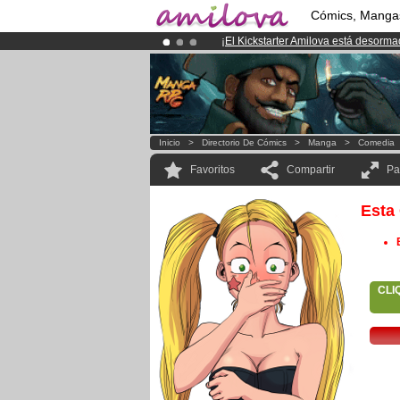
Cómics, Manga
¡
El Kickstarter Amilova está desorm
¡Conviertete en Premium por
3.95 e
¡Ya tenemos 134393
miembros
y 12
Inicio
>
Directorio De Cómics
>
Manga
>
Comedia
Favoritos
Compartir
Pa
Esta
CLI