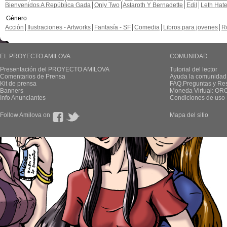
Bienvenidos A República Gada
Only Two
Astaroth Y Bernadette
Edil
Leth Hat
Género
Acción
Ilustraciones - Artworks
Fantasía - SF
Comedia
Libros para jovenes
R
EL PROYECTO AMILOVA
COMUNIDAD
Presentación del PROYECTO AMILOVA
Tutorial del lector
Comentarios de Prensa
Ayuda la comunidad
Kit de prensa
FAQ.Preguntas y Re
Banners
Moneda Virtual: OR
Info Anunciantes
Condiciones de uso
Follow Amilova on
Mapa del sitio