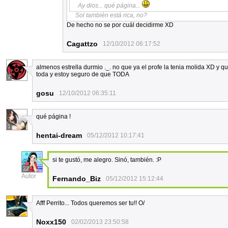
Ay dios... qué página...
Sol también está rica, no?
De hecho no se por cuál decidirme XD
Cagattzo
12/10/2012 06:17:52
almenos estrella durmio ._. no que ya el profe la tenia molida XD y q
toda y estoy seguro de que TODA
7
gosu
12/10/2012 06:35:11
qué página !
1
hentai-dream
05/12/2012 10:17:41
si te gustó, me alegro. Sinó, también. :P
22
Autor
Fernando_Biz
05/12/2012 15:12:44
Afff Perrito... Todos queremos ser tu!! O/
1
Noxx150
02/02/2013 23:50:58