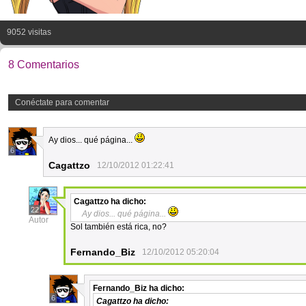
9052 visitas
8 Comentarios
Conéctate para comentar
Ay dios... qué página...
6
Cagattzo
12/10/2012 01:22:41
Cagattzo
ha dicho:
22
Ay dios... qué página...
Autor
Sol también está rica, no?
Fernando_Biz
12/10/2012 05:20:04
Fernando_Biz
ha dicho:
6
Cagattzo
ha dicho: