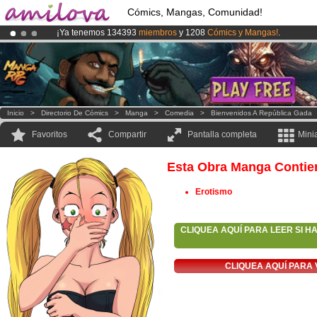
Cómics, Mangas, Comunidad!
¡Ya tenemos 134393
miembros
y 1208
Cómics y Mangas!
.
¡Conviertete en Premium por
3.95 euros
al mes!
Hazte Premium ya
¡
El Kickstarter Amilova está desormado lanzado
!.
Inicio
>
Directorio De Cómics
>
Manga
>
Comedia
>
Bienvenidos A República Gada
Favoritos
Compartir
Pantalla completa
Mini
Esta Obra Manga Contie
Erotismo
CLIQUEA AQUÍ PARA LEER SI H
CLIQUEA AQUÍ PARA 