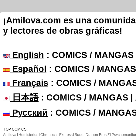
¡Amilova.com es una comunidad 
y lectores de obras gráficas!
English
: COMICS / MANGAS
Español
: COMICS / MANGAS
Français
: COMICS / MANGA
日本語
: COMICS / MANGAS 
Русский
: COMICS / MANGAS
TOP CÓMICS
Amilova
Hemisferios
Chronoctis Express
Super Dragon Bros Z
Psychomanti