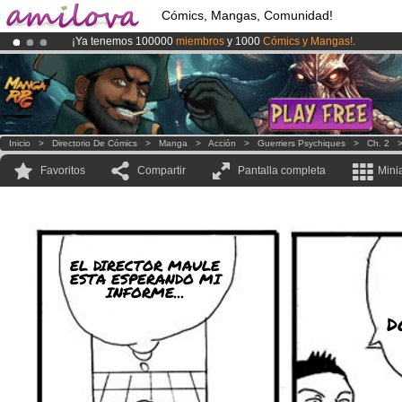
Cómics, Mangas, Comunidad!
¡Ya tenemos 100000
miembros
y 1000
Cómics y Mangas!
.
¡Conviertete en Premium por
3.95 euros
al mes!
Hazte Premium ya
¡
El Kickstarter Amilova está desormado lanzado
!.
Inicio
>
Directorio De Cómics
>
Manga
>
Acción
>
Guerriers Psychiques
>
Ch. 2
Favoritos
Compartir
Pantalla completa
Mini
EL DIRECTOR MAULE
ESTA ESPERANDO MI
INFORME...
D