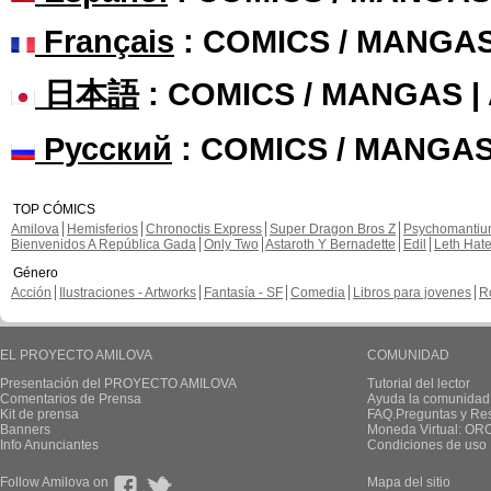
Français
: COMICS / MANGA
日本語
: COMICS / MANGAS 
Русский
: COMICS / MANGAS
TOP CÓMICS
Amilova
Hemisferios
Chronoctis Express
Super Dragon Bros Z
Psychomanti
Bienvenidos A República Gada
Only Two
Astaroth Y Bernadette
Edil
Leth Hat
Género
Acción
Ilustraciones - Artworks
Fantasía - SF
Comedia
Libros para jovenes
R
EL PROYECTO AMILOVA
COMUNIDAD
Presentación del PROYECTO AMILOVA
Tutorial del lector
Comentarios de Prensa
Ayuda la comunidad
Kit de prensa
FAQ.Preguntas y Re
Banners
Moneda Virtual: OR
Info Anunciantes
Condiciones de uso
Follow Amilova on
Mapa del sitio