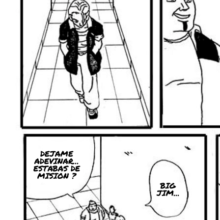
DEJAME
ADEVINAR...
ESTABAS DE
MISION ?
BIG
JIM...