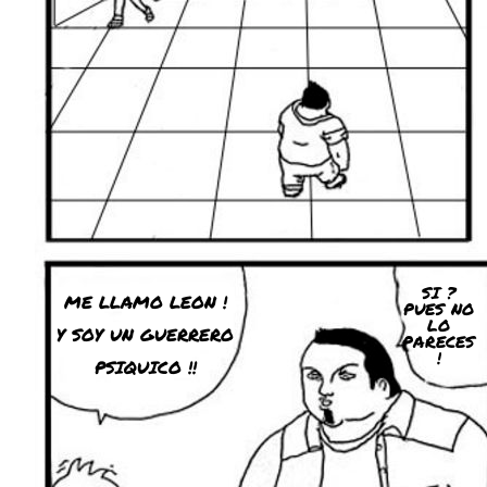
SI ?
ME LLAMO LEON !
PUES NO
LO
Y SOY UN GUERRERO
PARECES
!
PSIQUICO !!