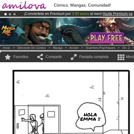
Cómics, Mangas, Comunidad!
¡Conviertete en Premium por
3.95 euros
al mes!
Hazte Premium ya
¡
El Kickstarter Amilova está desormado lanzado
!.
¡Ya tenemos 100000
miembros
y 1000
Cómics y Mangas!
.
Inicio
>
Directorio De Cómics
>
Manga
>
Acción
>
Guerriers Psychiques
>
Ch. 2
Favoritos
Compartir
Pantalla completa
Mini
HOLA
EMMA !!