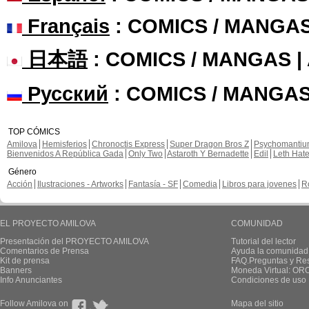
Français
: COMICS / MANGA
日本語
: COMICS / MANGAS 
Русский
: COMICS / MANGAS
TOP CÓMICS
Amilova
Hemisferios
Chronoctis Express
Super Dragon Bros Z
Psychomanti
Bienvenidos A República Gada
Only Two
Astaroth Y Bernadette
Edil
Leth Hat
Género
Acción
Ilustraciones - Artworks
Fantasía - SF
Comedia
Libros para jovenes
R
EL PROYECTO AMILOVA
COMUNIDAD
Presentación del PROYECTO AMILOVA
Tutorial del lector
Comentarios de Prensa
Ayuda la comunidad
Kit de prensa
FAQ.Preguntas y Re
Banners
Moneda Virtual: OR
Info Anunciantes
Condiciones de uso
Follow Amilova on
Mapa del sitio