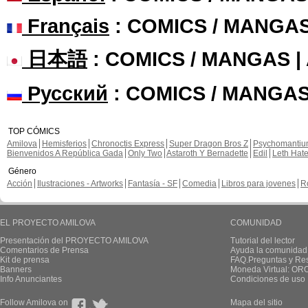
Français
: COMICS / MANGA
日本語
: COMICS / MANGAS 
Русский
: COMICS / MANGAS
TOP CÓMICS
Amilova
Hemisferios
Chronoctis Express
Super Dragon Bros Z
Psychomanti
Bienvenidos A República Gada
Only Two
Astaroth Y Bernadette
Edil
Leth Hat
Género
Acción
Ilustraciones - Artworks
Fantasía - SF
Comedia
Libros para jovenes
R
EL PROYECTO AMILOVA
COMUNIDAD
Presentación del PROYECTO AMILOVA
Tutorial del lector
Comentarios de Prensa
Ayuda la comunidad
Kit de prensa
FAQ.Preguntas y Re
Banners
Moneda Virtual: OR
Info Anunciantes
Condiciones de uso
Follow Amilova on
Mapa del sitio