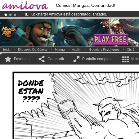
Cómics, Mangas, Comunidad!
¡
El Kickstarter Amilova está desormado lanzado
!.
¡Conviertete en Premium por
3.95 euros
al mes!
Hazte Premium ya
¡Ya tenemos 100000
miembros
y 1000
Cómics y Mangas!
.
Inicio
>
Directorio De Cómics
>
Manga
>
Acción
>
Guerriers Psychiques
>
Ch. 1
Favoritos
Compartir
Pantalla completa
Mini
DONDE
ESTAN
????