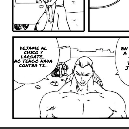
DEJAME AL
EN
CHICO Y
A
LARGATE...
NO TENGO NADA
CONTRA TI...
J