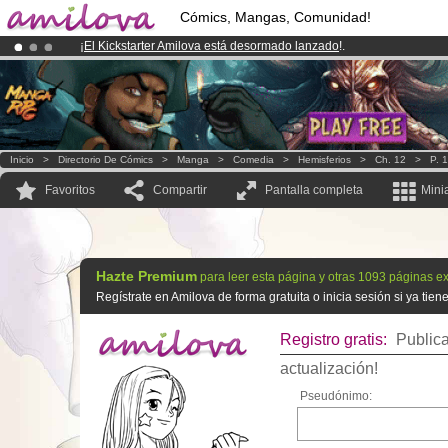
Cómics, Mangas, Comunidad!
¡
El Kickstarter Amilova está desormado lanzado
!.
¡Ya tenemos 100000
miembros
y 1000
Cómics y Mangas!
.
¡Conviertete en Premium por
3.95 euros
al mes!
Hazte Premium ya
Inicio
>
Directorio De Cómics
>
Manga
>
Comedia
>
Hemisferios
>
Ch. 12
>
P. 1
Favoritos
Compartir
Pantalla completa
Mini
Hazte Premium
para leer esta página y otras 1093 páginas ex
Regístrate en Amilova de forma gratuita o inicia sesión si ya tie
Registro gratis:
Publica
actualización!
Pseudónimo: