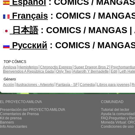
Español
: COMICS / MANGAS
Français
: COMICS / MANGA
日本語
: COMICS / MANGAS 
Русский
: COMICS / MANGAS
TOP CÓMICS
Amilova
Hemisferios
Chronoctis Express
Super Dragon Bros Z
Psychomanti
Bienvenidos A República Gada
Only Two
Astaroth Y Bernadette
Edil
Leth Hat
Género
Acción
Ilustraciones - Artworks
Fantasía - SF
Comedia
Libros para jovenes
R
EL PROYECTO AMILOVA
COMUNIDAD
Presentación del PROYECTO AMILOVA
Tutorial del lector
Comentarios de Prensa
Ayuda la comunidad
Kit de prensa
FAQ.Preguntas y Re
Banners
Moneda Virtual: OR
Info Anunciantes
Condiciones de uso