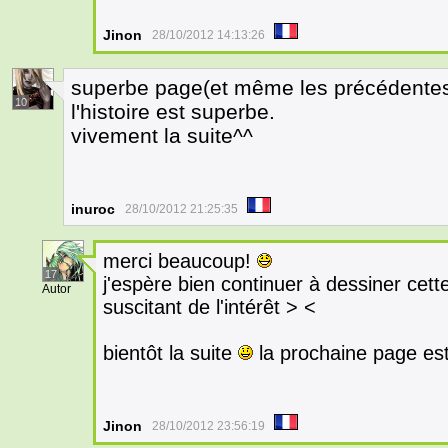
Jinon
28/10/2012 14:13:26
superbe page(et même les précédentes
10
l'histoire est superbe.
vivement la suite^^
inuroc
28/10/2012 21:25:35
merci beaucoup!
17
j'espère bien continuer à dessiner cett
Autor
suscitant de l'intérêt > <
bientôt la suite
la prochaine page est
Jinon
28/10/2012 23:56:19