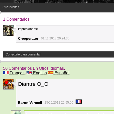
3929 visitas
1 Comentarios
Impresionante
11
Creeperator
01/11/2013 20:24:30
Conéctate para comentar
50 Comentarios En Otros Idiomas.
Français
English
Español
Diantre O_O
26
Baron Vermeil
25/10/2012 21:55:50