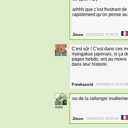
arhhh que c'est frustrant d
rapidement qu'on pense au d
Jinon
26/10/2012 16:09:20
C'est sûr ! C'est dans ces m
mangakas japonais, si ça doit
35
pages hebdo, ont au moins l
dans leur histoire.
Freakazoid
26/10/2012 16:24:0
ou de la rallonger inutilemen
17
Autor
Jinon
26/10/2012 16:35:44