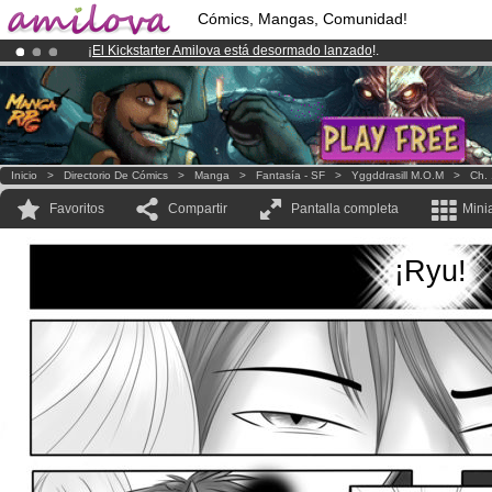
Cómics, Mangas, Comunidad!
¡
El Kickstarter Amilova está desormado lanzado
!.
¡Ya tenemos 134393
miembros
y 1208
Cómics y Mangas!
.
¡Conviertete en Premium por
3.95 euros
al mes!
Hazte Premium ya
Inicio
>
Directorio De Cómics
>
Manga
>
Fantasía - SF
>
Yggddrasill M.O.M
>
Ch. 
Favoritos
Compartir
Pantalla completa
Mini
¡Ryu!