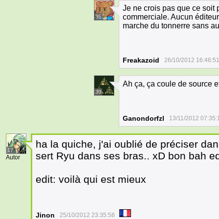
Je ne crois pas que ce soit
commerciale. Aucun éditeur n
35
marche du tonnerre sans a
Freakazoid
26/10/2012 16:46:5
Ah ça, ça coule de source e
39
Ganondorfzl
13/11/2012 07:35:
ha la quiche, j'ai oublié de préciser da
17
sert Ryu dans ses bras.. xD bon bah edi
Autor
edit: voilà qui est mieux
Jinon
25/10/2012 23:35:58