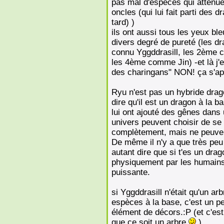
pas mal d'espèces qui atténue
oncles (qui lui fait parti des d
tard) )
ils ont aussi tous les yeux bl
divers degré de pureté (les d
connu Yggddrasill, les 2ème
les 4ème comme Jin) -et là j'e
des charingans" NON! ça s'appe
Ryu n'est pas un hybride drag
dire qu'il est un dragon à la 
lui ont ajouté des gênes dans 
univers peuvent choisir de se
complètement, mais ne peuven
De même il n'y a que très peu
autant dire que si t'es un drag
physiquement par les humains,
puissante.
si Yggddrasill n'était qu'un ar
espèces à la base, c'est un p
élément de décors.:P (et c'est p
que ce soit un arbre
)