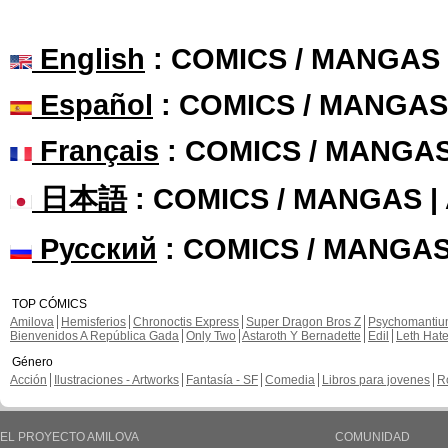
English
: COMICS / MANGAS
Español
: COMICS / MANGAS
Français
: COMICS / MANGA
日本語
: COMICS / MANGAS 
Русский
: COMICS / MANGAS
TOP CÓMICS
Amilova
Hemisferios
Chronoctis Express
Super Dragon Bros Z
Psychomanti
Bienvenidos A República Gada
Only Two
Astaroth Y Bernadette
Edil
Leth Hat
Género
Acción
Ilustraciones - Artworks
Fantasía - SF
Comedia
Libros para jovenes
R
EL PROYECTO AMILOVA
COMUNIDAD