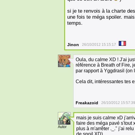
si je te renvois à la charte d
une fois te méga spoiler. mais
temps.
Jinon
26/10/2012 15:15:17
Oula, du calme XD ! J'ai jus
référence à Breath of Fire, 
35
par rapport à Yggdrasil (on
Cela dit, intéressantes tes e
Freakazoid
26/10/2012 15:57:3
mais je suis calme xD j'arri
17
faire des méga pavé s'tout 
Autor
plus à m'arrêter ._." j'ai rel
de spoil XD)