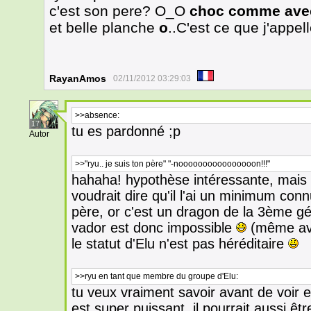
c'est son pere? O_O
choc comme avec
et belle planche
o
..C'est ce que j'appel
RayanAmos
02/11/2012 03:29:03
>>absence:
17
tu es pardonné ;p
Autor
>>"ryu.. je suis ton père" "-noooooooooooooooon!!!"
hahaha! hypothèse intéressante, mais si i
voudrait dire qu'il l'ai un minimum conn
père, or c'est un dragon de la 3ème g
vador est donc impossible
(même ave
le statut d'Elu n'est pas héréditaire
>>ryu en tant que membre du groupe d'Elu:
tu veux vraiment savoir avant de voir en
est super puissant, il pourrait aussi 