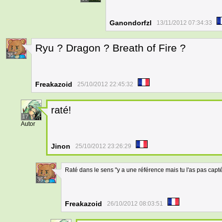
Ganondorfzl
13/11/2012 07:34:33
Ryu ? Dragon ? Breath of Fire ?
35
Freakazoid
25/10/2012 22:45:32
raté!
17
Autor
Jinon
25/10/2012 23:26:29
Raté dans le sens "y a une référence mais tu l'as pas capté
35
Freakazoid
26/10/2012 08:03:51