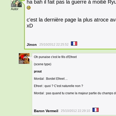
ha bah il fait pas la guerre à moitié Ryu
17
Autor
c'est la dernière page la plus atroce 
xD
Jinon
25/10/2012 22:25:52
Oh punaise c'est le fils d'Efreet
26
(scene type)
prout
Mordal : Bordel Efreet ...
Efreet : quoi ? C'est naturelle non ?
Mordal : pas quand tu crame la majeur partie du champs de
Baron Vermeil
25/10/2012 22:29:10