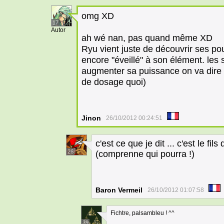
omg XD
17
Autor
ah wé nan, pas quand même XD
Ryu vient juste de découvrir ses pou
encore "éveillé" à son élément. les 
augmenter sa puissance on va dire
de dosage quoi)
Jinon
26/10/2012 00:24:51
c'est ce que je dit ... c'est le fi
26
(comprenne qui pourra !)
Baron Vermeil
26/10/2012 01:07:58
Fichtre, palsambleu ! ^^
39