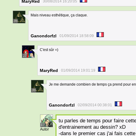
MaryRed
30/08/2014 16:20:05
Mais niveau esthétique, ça claque.
39
Ganondorfzl
01/09/2014 18:58:09
C'est sûr =)
37
MaryRed
01/09/2014 19:01:19
Je me demande combien de temps ça prend pour en a
39
Ganondorfzl
02/09/2014 00:38:01
tu parles de temps pour faire cet
17
d'entrainement au dessin? xD
Autor
-dans le premier cas j'ai fais cet