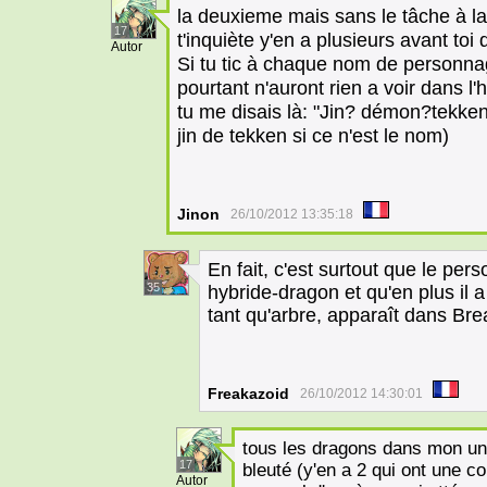
la deuxieme mais sans le tâche à la
17
t'inquiète y'en a plusieurs avant t
Autor
Si tu tic à chaque nom de personnage
pourtant n'auront rien a voir dans l'
tu me disais là: "Jin? démon?tekken
jin de tekken si ce n'est le nom)
Jinon
26/10/2012 13:35:18
En fait, c'est surtout que le pers
35
hybride-dragon et qu'en plus il a
tant qu'arbre, apparaît dans Brea
Freakazoid
26/10/2012 14:30:01
tous les dragons dans mon un
17
bleuté (y'en a 2 qui ont une co
Autor