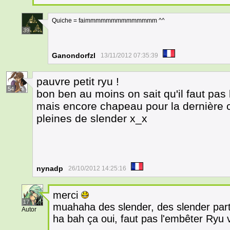
Quiche = faimmmmmmmmmmmmmm ^^
39
Ganondorfzl
13/11/2012 07:35:39
pauvre petit ryu !
54
bon ben au moins on sait qu'il faut pas
mais encore chapeau pour la dernière 
pleines de slender x_x
nynadp
26/10/2012 14:25:16
merci
17
muahaha des slender, des slender par
Autor
ha bah ça oui, faut pas l'embêter Ryu v