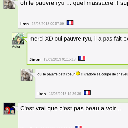
oh le pauvre ryu ... quel massacre !! s
8
liren
13/03/2013 00:57:09
merci XD oui pauvre ryu, il a pas fait 
17
Autor
Jinon
13/03/2013 01:15:18
oui le pauvre petit coeur
!!! (j'adore sa coupe de cheveux
8
liren
13/03/2013 15:26:39
C'est vrai que c'est pas beau a voir ...
37