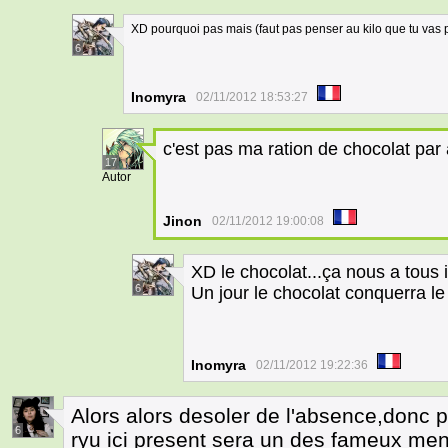
XD pourquoi pas mais (faut pas penser au kilo que tu vas p
6
Inomyra
02/11/2012 18:53:27
c'est pas ma ration de chocolat pa
17
Autor
Jinon
02/11/2012 19:00:08
XD le chocolat...ça nous a tous
6
Un jour le chocolat conquerra le
Inomyra
02/11/2012 19:22:36
Alors alors desoler de l'absence,donc 
6
ryu ici present sera un des fameux men