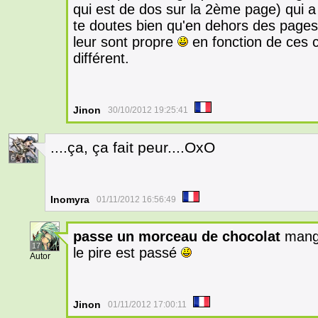
qui est de dos sur la 2ème page) qui a
te doutes bien qu'en dehors des pages 
leur sont propre
en fonction de ces c
différent.
Jinon
30/10/2012 19:25:41
....ça, ça fait peur....OxO
6
Inomyra
01/11/2012 16:56:49
passe un morceau de chocolat
mange
17
le pire est passé
Autor
Jinon
01/11/2012 17:00:11