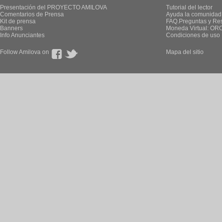
Presentación del PROYECTO AMILOVA
Tutorial del lector
Comentarios de Prensa
Ayuda la comunidad
Kit de prensa
FAQ.Preguntas y Re
Banners
Moneda Virtual: OR
Info Anunciantes
Condiciones de uso
Follow Amilova on
Mapa del sitio