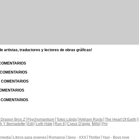
 artistas, traductores y lectores de obras gráficas!
 COMENTARIOS
| COMENTARIOS
 | COMENTARIOS
 COMENTARIOS
| COMENTARIOS
 Dragon Bros Z
Psychomantium
Tokio Libido
Arkham Roots
The Heart Of Earth
th Y Bernadette
Edil
Leth Hate
Run 8
Coeur D'aigle
Wild
Pnj
media
Libros para jovenes
Romance
Sexy - XXX
Thriller
Yaoi - Boys love