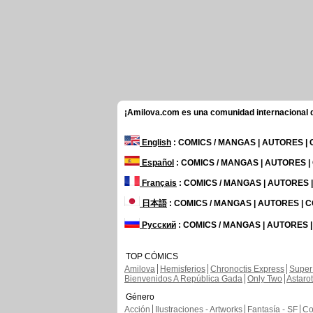
¡Amilova.com es una comunidad internacional de
English
: COMICS / MANGAS | AUTORES |
Español
: COMICS / MANGAS | AUTORES 
Français
: COMICS / MANGAS | AUTORES
日本語
: COMICS / MANGAS | AUTORES |
Русский
: COMICS / MANGAS | AUTORES 
TOP CÓMICS
Amilova
Hemisferios
Chronoctis Express
Super
Bienvenidos A República Gada
Only Two
Astaro
Género
Acción
Ilustraciones - Artworks
Fantasía - SF
Co