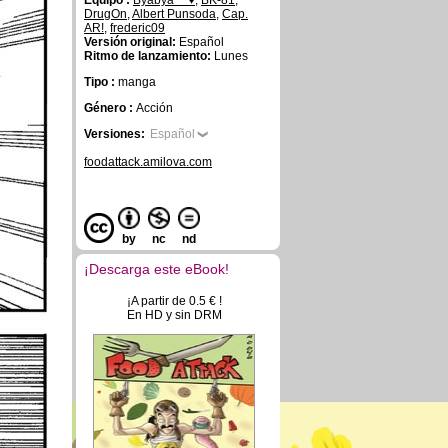
Equipo :
Byabya~~♥
,
BK-81
,
DrugOn
,
Albert Punsoda
,
Cap.
AR!
,
frederic09
Versión original:
Español
Ritmo de lanzamiento:
Lunes
Tipo :
manga
Género :
Acción
Versiones:
Español
foodattack.amilova.com
by
nc
nd
¡Descarga este eBook!
¡A partir de 0.5 € !
En HD y sin DRM