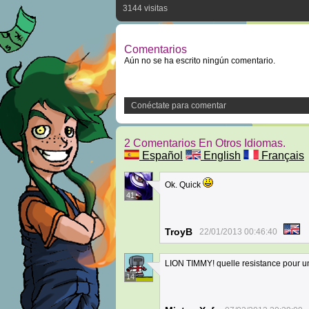
3144 visitas
Comentarios
Aún no se ha escrito ningún comentario.
Conéctate para comentar
2 Comentarios En Otros Idiomas.
Español
English
Français
Ok. Quick
41
TroyB
22/01/2013 00:46:40
LION TIMMY! quelle resistance pour u
14