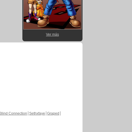
Ver más
Blind Connection
Sethxfaye
Graped