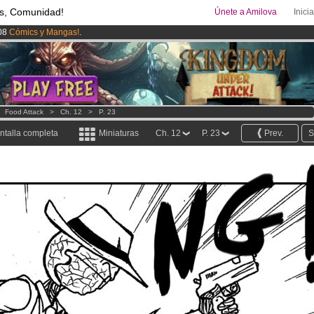
s, Comunidad!
Únete a Amilova
Inici
08
Cómics y Mangas!
.
ado lanzado
!.
uros
al mes!
Hazte Premium ya
>
Food Attack
>
Ch. 12
>
P. 23
ntalla completa
Miniaturas
Ch. 12
P. 23
Prev.
S