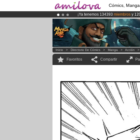
Cómics, Manga
¡Ya tenemos 134393
miembros
y 12
¡
El Kickstarter Amilova está desorm
¡Conviertete en Premium por
3.95 e
Inicio
>
Directorio De Cómics
>
Manga
>
Acción
Favoritos
Compartir
Pa