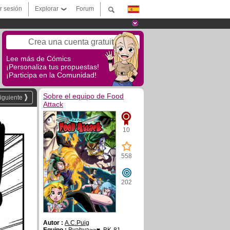
ar sesión
Explorar
Forum
Crea una cuenta gratuita
Lee más de Cómics
¡Personaliza tus propuestas!
¡Participa en la Comunidad!
Sobre el equipo de Food
iguiente
Attack
10
558
202
Autor :
A.C.Puig