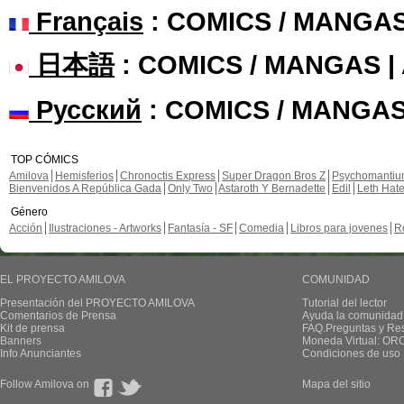
Français
: COMICS / MANGA
日本語
: COMICS / MANGAS 
Русский
: COMICS / MANGAS
TOP CÓMICS
Amilova
Hemisferios
Chronoctis Express
Super Dragon Bros Z
Psychomanti
Bienvenidos A República Gada
Only Two
Astaroth Y Bernadette
Edil
Leth Hat
Género
Acción
Ilustraciones - Artworks
Fantasía - SF
Comedia
Libros para jovenes
R
EL PROYECTO AMILOVA
COMUNIDAD
Presentación del PROYECTO AMILOVA
Tutorial del lector
Comentarios de Prensa
Ayuda la comunidad
Kit de prensa
FAQ.Preguntas y Re
Banners
Moneda Virtual: OR
Info Anunciantes
Condiciones de uso
Follow Amilova on
Mapa del sitio