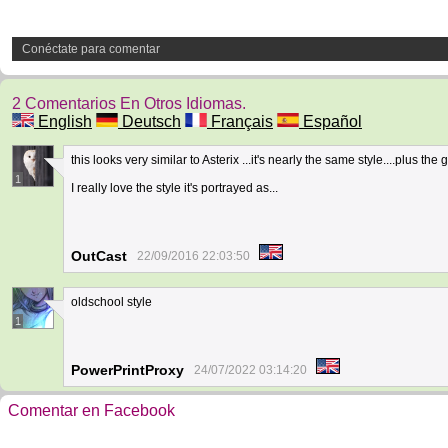
Conéctate para comentar
2 Comentarios En Otros Idiomas.
English
Deutsch
Français
Español
this looks very similar to Asterix ...it's nearly the same style....plus the g
1
I really love the style it's portrayed as...
OutCast
22/09/2016 22:03:50
oldschool style
1
PowerPrintProxy
24/07/2022 03:14:20
Comentar en Facebook