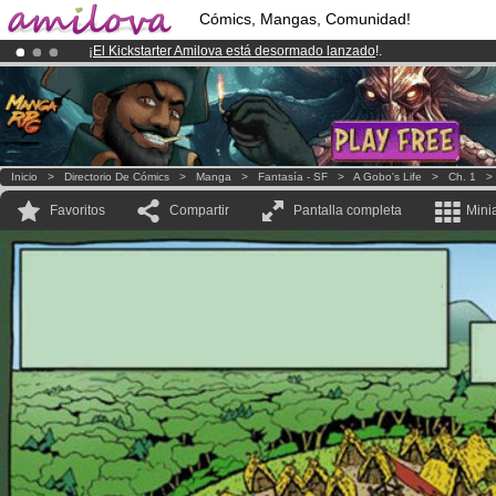
Cómics, Mangas, Comunidad!
¡
El Kickstarter Amilova está desormado lanzado
!.
¡Ya tenemos 100000
miembros
y 1000
Cómics y Mangas!
.
¡Conviertete en Premium por
3.95 euros
al mes!
Hazte Premium ya
Inicio
>
Directorio De Cómics
>
Manga
>
Fantasía - SF
>
A Gobo's Life
>
Ch. 1
Favoritos
Compartir
Pantalla completa
Mini