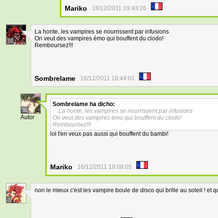
Mariko
18/12/2011 19:43:26
La honte, les vampires se nourrissent par infusions
On veut des vampires émo qui bouffent du clodo!
16
Remboursez!!!
Sombrelame
16/12/2011 18:44:01
Sombrelame
ha dicho:
35
La honte, les vampires se nourrissent par infusions
Autor
On veut des vampires émo qui bouffent du clodo!
Remboursez!!!
lol t'en veux pas aussi qui bouffent du bambi!
Mariko
16/12/2011 19:08:05
non le mieux c'est les vampire boule de disco qui brille au soleil ! et
3