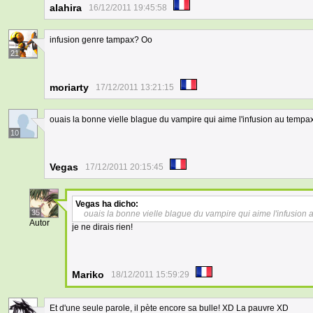
alahira
16/12/2011 19:45:58
infusion genre tampax? Oo
21
moriarty
17/12/2011 13:21:15
ouais la bonne vielle blague du vampire qui aime l'infusion au tempa
10
Vegas
17/12/2011 20:15:45
Vegas
ha dicho:
35
ouais la bonne vielle blague du vampire qui aime l'infusion
Autor
je ne dirais rien!
Mariko
18/12/2011 15:59:29
Et d'une seule parole, il pète encore sa bulle! XD La pauvre XD