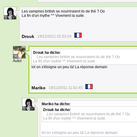
Les vampires british se nourriraient ils de thé ? Oo
La fin d'un mythe ^^ Vivement la suite.
3
Drouk
19/12/2011 01:03:24
Drouk
ha dicho:
35
Les vampires british se nourriraient ils de thé ? Oo
Autor
La fin d'un mythe ^^ Vivement la suite.
lol on s'éloigne un peu là! La réponse demain
Mariko
19/12/2011 11:01:45
Mariko
ha dicho:
3
Drouk
ha dicho:
Les vampires british se nourriraient ils de thé ? Oo
La fin d'un mythe ^^ Vivement la suite.
lol on s'éloigne un peu là! La réponse demain