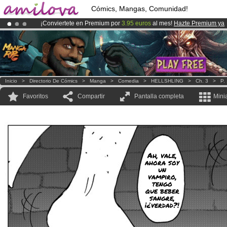
Cómics, Mangas, Comunidad!
¡Conviertete en Premium por
3.95 euros
al mes!
Hazte Premium ya
¡Ya tenemos 100000
miembros
y 1000
Cómics y Mangas!
.
¡
El Kickstarter Amilova está desormado lanzado
!.
Inicio
>
Directorio De Cómics
>
Manga
>
Comedia
>
HELLSHLING
>
Ch. 3
>
P.
Favoritos
Compartir
Pantalla completa
Mini
Ah, vale,
ahora soy
un
vampiro,
tengo
que beber
sangre,
¡¿verdad?!