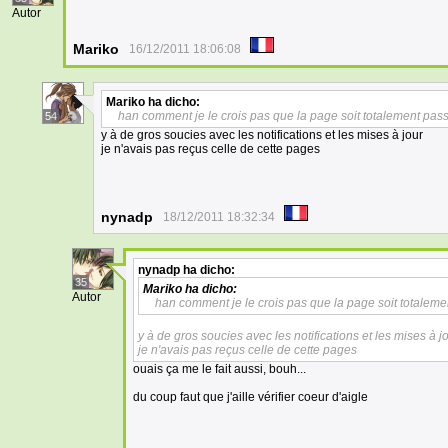
Autor
Mariko
16/12/2011 18:06:08
Mariko
ha dicho:
han comment je le crois pas que la page soit totalement pass
54
y à de gros soucies avec les notifications et les mises à jour
je n'avais pas reçus celle de cette pages
nynadp
18/12/2011 18:32:34
nynadp
ha dicho:
35
Mariko
ha dicho:
Autor
han comment je le crois pas que la page soit totaleme
y à de gros soucies avec les notifications et les mises à j
je n'avais pas reçus celle de cette pages
ouais ça me le fait aussi, bouh...
du coup faut que j'aille vérifier coeur d'aigle