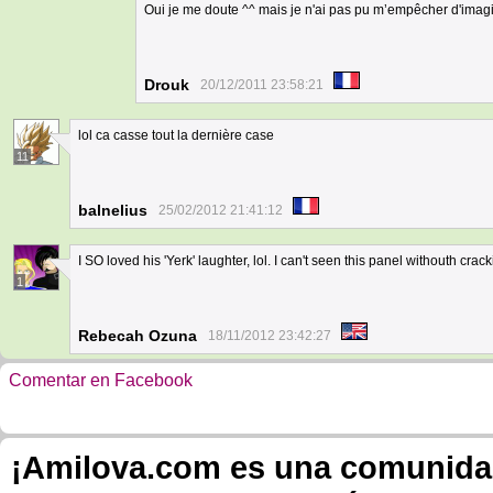
Oui je me doute ^^ mais je n'ai pas pu m’empêcher d'imagi
Drouk
20/12/2011 23:58:21
lol ca casse tout la dernière case
11
balnelius
25/02/2012 21:41:12
I SO loved his 'Yerk' laughter, lol. I can't seen this panel withouth crac
1
Rebecah Ozuna
18/11/2012 23:42:27
Comentar en Facebook
¡Amilova.com es una comunidad 