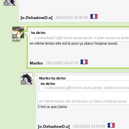
21
]o.OshadowO.o[
18/12/2011 18:36:35
ha dicho:
35
o.OshadowO.o[]Et d'une seule parole, il pète encore sa bull
Autor
en même temps elle est là pour ça (dans l'original aussi)
Mariko
18/12/2011 19:42:15
Mariko
ha dicho:
21
ha dicho:
o.OshadowO.o[]Et d'une seule parole, il pète encore s
en même temps elle est là pour ça (dans l'original aussi)
C'est ce que j'aime
]o.OshadowO.o[
19/12/2011 03:59:59