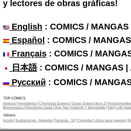
y lectores de obras gráficas!
English
: COMICS / MANGAS
Español
: COMICS / MANGAS
Français
: COMICS / MANGA
日本語
: COMICS / MANGAS 
Русский
: COMICS / MANGAS
TOP CÓMICS
Amilova
Hemisferios
Chronoctis Express
Super Dragon Bros Z
Psychomanti
Bienvenidos A República Gada
Only Two
Astaroth Y Bernadette
Edil
Leth Hat
Género
Acción
Ilustraciones - Artworks
Fantasía - SF
Comedia
Libros para jovenes
R