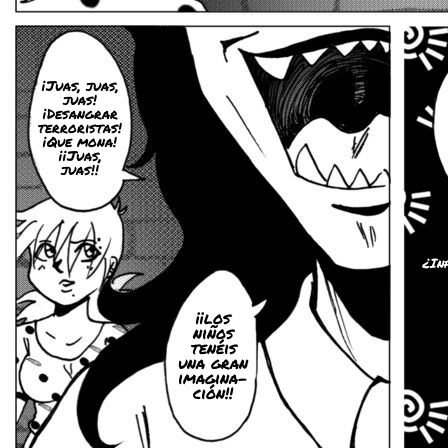
¡Juas, juas,
juas!
¡Desangrar
terroristas!
¡Que mona!
¡¡Juas,
juas!!
¿Inf
¡¡los
niños
tenéis
una gran
imagina-
ción!!