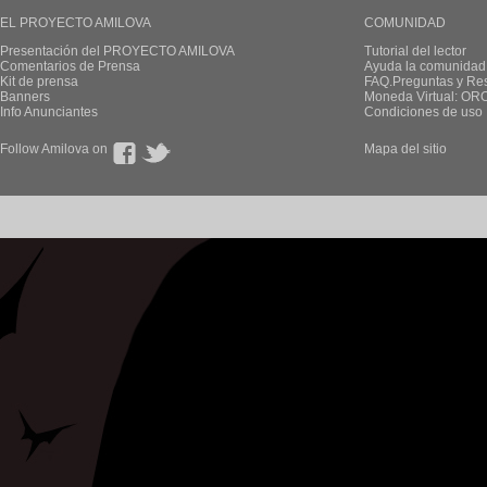
EL PROYECTO AMILOVA
COMUNIDAD
Presentación del PROYECTO AMILOVA
Tutorial del lector
Comentarios de Prensa
Ayuda la comunidad
Kit de prensa
FAQ.Preguntas y Re
Banners
Moneda Virtual: OR
Info Anunciantes
Condiciones de uso
Follow Amilova on
Mapa del sitio