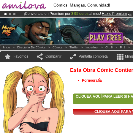
Cómics, Mangas, Comunidad!
¡Conviertete en Premium por
3.95 euros
al mes!
Hazte Premium ya
¡Ya tenemos 100000
miembros
y 1000
Cómics y Mangas!
.
¡
El Kickstarter Amilova está desormado lanzado
!.
Inicio
>
Directorio De Cómics
>
Cómics
>
Thriller
>
Imperfect
>
Ch. 8
>
P. 1
>
Favoritos
Compartir
Pantalla completa
Mini
Esta Obra Cómic Contie
Pornografía
CLIQUEA AQUÍ PARA LEER SI H
CLIQUEA AQUÍ PARA 