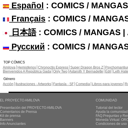
Español
: COMICS / MANGAS
Français
: COMICS / MANGA
日本語
: COMICS / MANGAS 
Русский
: COMICS / MANGAS
TOP CÓMICS
Amilova
Hemisferios
Chronoctis Express
Super Dragon Bros Z
Psychomanti
Bienvenidos A República Gada
Only Two
Astaroth Y Bernadette
Edil
Leth Hat
Género
Acción
Ilustraciones - Artworks
Fantasía - SF
Comedia
Libros para jovenes
R
EL PROYECTO AMILOVA
COMUNIDAD
Presentación del PROYECTO AMILOVA
Tutorial del lector
Comentarios de Prensa
Ayuda la comunidad
Kit de prensa
FAQ.Preguntas y Re
Banners
Moneda Virtual: OR
Info Anunciantes
Condiciones de uso