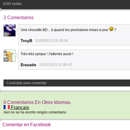
4193 visitas
2 Comentarios
Une chouette BD... à quand les prochaines mises à jour
?
41
TroyB
02/09/2013 19:29:18
Très très sympa ! J'attends aussi !
36
Erazade
25/12/2013 21:46:42
Conéctate para comentar
0 Comentarios En Otros Idiomas.
Français
Aún no se ha escrito ningún comentario.
Comentar en Facebook