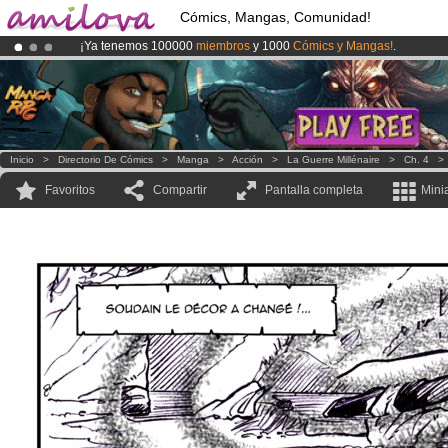
Cómics, Mangas, Comunidad!
¡Ya tenemos 100000
miembros
y 1000
Cómics y Mangas!
.
¡
El Kickstarter Amilova está desormado lanzado
!.
¡Conviertete en Premium por
3.95 euros
al mes!
Hazte Premium ya
Inicio
>
Directorio De Cómics
>
Manga
>
Acción
>
La Guerre Millénaire
>
Ch. 4
Favoritos
Compartir
Pantalla completa
Mini