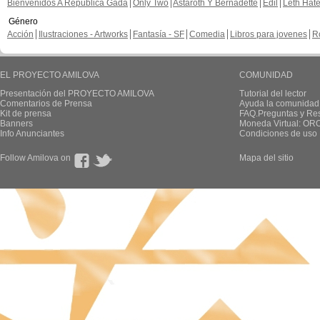
Bienvenidos A República Gada
Only Two
Astaroth Y Bernadette
Edil
Leth Hat
Género
Acción
Ilustraciones - Artworks
Fantasía - SF
Comedia
Libros para jovenes
R
EL PROYECTO AMILOVA
COMUNIDAD
Presentación del PROYECTO AMILOVA
Tutorial del lector
Comentarios de Prensa
Ayuda la comunidad
Kit de prensa
FAQ.Preguntas y Re
Banners
Moneda Virtual: OR
Info Anunciantes
Condiciones de uso
Follow Amilova on
Mapa del sitio