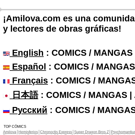
¡Amilova.com es una comunidad 
y lectores de obras gráficas!
English
: COMICS / MANGAS
Español
: COMICS / MANGAS
Français
: COMICS / MANGA
日本語
: COMICS / MANGAS 
Русский
: COMICS / MANGAS
TOP CÓMICS
Amilova
Hemisferios
Chronoctis Express
Super Dragon Bros Z
Psychomanti